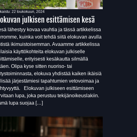
lkaistu:
22 toukokuun, 2024
lokuvan julkisen esittämisen kesä
sä lähestyy kovaa vauhtia ja tässä artikkelissa
rromme, kuinka voit tehdä siitä elokuvan avulla
tistä ikimuistoisemman. Avaamme artikkelissa
ilaisia käyttökohteita elokuvan julkiselle
ittämiselle, erityisesti kesäkautta silmällä
täen. Olipa kyse sitten nuoriso- tai
itystoiminnasta, elokuva yhdistää kaiken ikäisiä
 lisää järjestämiesi tapahtumien vetovoimaa ja
ihtyvyyttä. Elokuvan julkiseen esittämiseen
rvitaan lupa, joka perustuu tekijänoikeuslakiin.
mä lupa suojaa […]