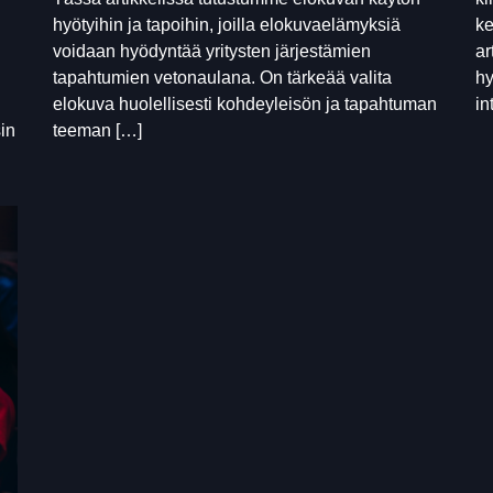
hyötyihin ja tapoihin, joilla elokuvaelämyksiä
ke
voidaan hyödyntää yritysten järjestämien
ar
tapahtumien vetonaulana. On tärkeää valita
hy
elokuva huolellisesti kohdeyleisön ja tapahtuman
in
in
teeman […]