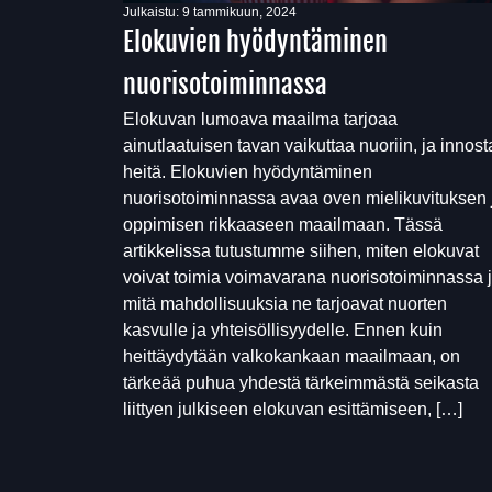
Julkaistu:
9 tammikuun, 2024
Elokuvien hyödyntäminen
nuorisotoiminnassa
Elokuvan lumoava maailma tarjoaa
ainutlaatuisen tavan vaikuttaa nuoriin, ja innos
heitä. Elokuvien hyödyntäminen
nuorisotoiminnassa avaa oven mielikuvituksen 
oppimisen rikkaaseen maailmaan. Tässä
artikkelissa tutustumme siihen, miten elokuvat
voivat toimia voimavarana nuorisotoiminnassa 
mitä mahdollisuuksia ne tarjoavat nuorten
kasvulle ja yhteisöllisyydelle. Ennen kuin
heittäydytään valkokankaan maailmaan, on
tärkeää puhua yhdestä tärkeimmästä seikasta
liittyen julkiseen elokuvan esittämiseen, […]