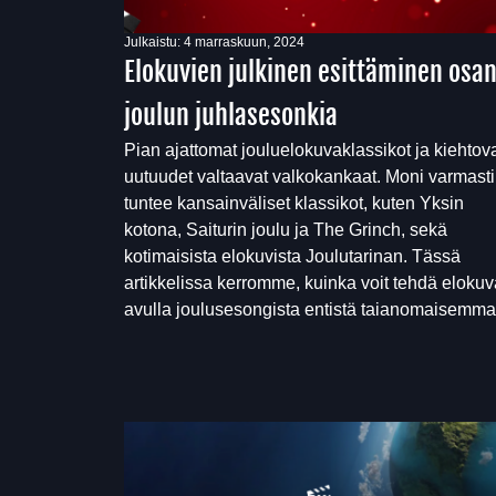
Julkaistu:
4 marraskuun, 2024
Elokuvien julkinen esittäminen osa
joulun juhlasesonkia
Pian ajattomat jouluelokuvaklassikot ja kiehtov
uutuudet valtaavat valkokankaat. Moni varmasti
tuntee kansainväliset klassikot, kuten Yksin
kotona, Saiturin joulu ja The Grinch, sekä
kotimaisista elokuvista Joulutarinan. Tässä
artikkelissa kerromme, kuinka voit tehdä eloku
avulla joulusesongista entistä taianomaisemma