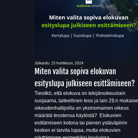
Julkaistu:
15 huhtikuun, 2024
Miten valita sopiva elokuvan
esityslupa julkiseen esittämiseen?
Tiesitkö, että elokuva on tekijänoikeuslain
suojaama, taiteellinen teos ja lain 2§:n mukaise
oikeudenhaltijoilla on yksinomainen oikeus
määrätä teostensa käytöstä? Elokuvien
esittämiseen kotona tai pienen ystäväpiirin
kesken ei tarvita lupaa, mutta elokuvien
näyttäminen esimerkiksi kouluissa,