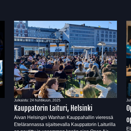
Julkaistu:
24 huhtikuun, 2025
Ju
Kauppatorin Laituri, Helsinki
O
Aivan Helsingin Wanhan Kauppahallin vieressä
o
Etelärannassa sijaitsevalla Kauppatorin Laiturilla
El