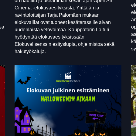
on nautittu jo useamman kesän ajan Open Air
el
Cinema -elokuvaesityksistä. Yrittäjän ja
el
ravintoloitsijan Tarja Palomäen mukaan
am
elokuvaillat ovat tuoneet kesäterassille aivan
sa
op
uudenlaista vetovoimaa. Kauppatorin Laituri
as
hyödyntää elokuvaesityksissään
kä
Elokuvalisenssin esityslupia, ohjelmistoa sekä
sy
hakutyökaluja.