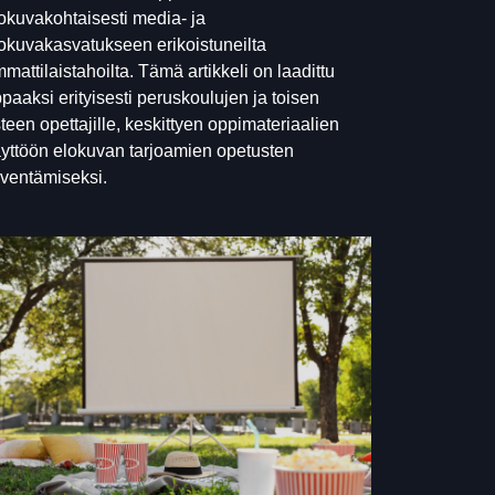
okuvakohtaisesti media- ja
okuvakasvatukseen erikoistuneilta
mattilaistahoilta. Tämä artikkeli on laadittu
paaksi erityisesti peruskoulujen ja toisen
teen opettajille, keskittyen oppimateriaalien
yttöön elokuvan tarjoamien opetusten
ventämiseksi.