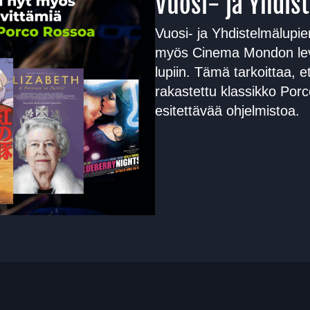
Vuosi- ja Yhdis
Vuosi- ja Yhdistelmälupien
myös Cinema Mondon levi
lupiin. Tämä tarkoittaa, e
rakastettu klassikko Porc
esitettävää ohjelmistoa.