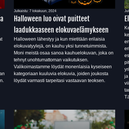
Julkaistu:
7 lokakuun, 2024
Ju
na
Halloween luo oivat puitteet
E
Ke
laadukkaaseen elokuvaelämykseen
ke
at
Halloween lähestyy ja kun mietitään erilaisia
en
elokuvatyylejä, on kauhu yksi tunnetuimmista.
er
Moni meistä osaa sanoa kauhuelokuvan, joka on
es
tehnyt unohtumattoman vaikutuksen.
pi
Valikoimastamme löydät monenlaisia kyseiseen
yr
van
kategoriaan kuuluvia elokuvia, joiden joukosta
ja
n.
löydät varmasti tarpeitasi vastaavan teoksen.
vi
ta
Tä