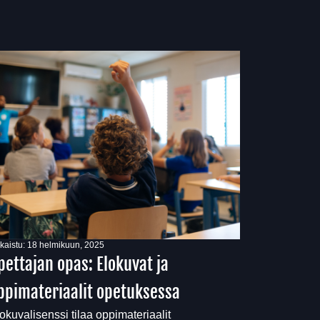
lkaistu:
18 helmikuun, 2025
pettajan opas: Elokuvat ja
ppimateriaalit opetuksessa
okuvalisenssi tilaa oppimateriaalit