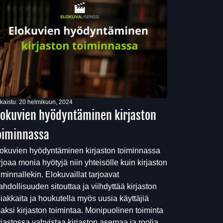
lkaistu:
20 helmikuun, 2024
lokuvien hyödyntäminen kirjaston
oiminnassa
okuvien hyödyntäminen kirjaston toiminnassa
rjoaa monia hyötyjä niin yhteisölle kuin kirjaston
iminnallekin. Elokuvaillat tarjoavat
hdollisuuden sitouttaa ja viihdyttää kirjaston
iakkaita ja houkutella myös uusia käyttäjiä
aksi kirjaston toimintaa. Monipuolinen toiminta
rjastossa vahvistaa kirjaston asemaa ja roolia