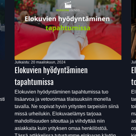
Julkaistu:
20 maaliskuun, 2024
Ju
Elokuvien hyödyntäminen
E
tapahtumissa
t
Elokuvien hyödyntäminen tapahtumissa tuo
El
sti
lisäarvoa ja vetovoimaa tilaisuuksiin monella
ta
tavalla. Ne sopivat hyvin yritysten tarpeisiin siinä
to
missä urheilukin. Elokuvaelämys tarjoaa
ma
mahdollisuuden sitouttaa ja viihdyttää niin
as
asiakkaita kuin yrityksen omaa henkilöstöä.
os
Tässä artikkelissa tutustumme elokuvan käytön
ki