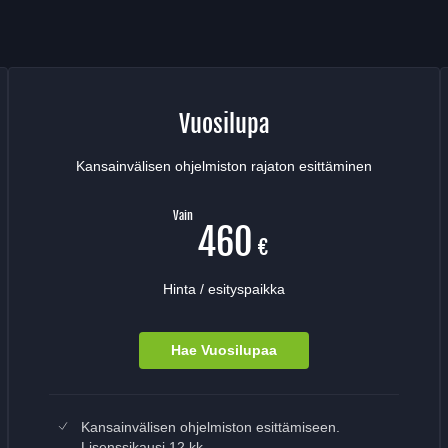
Vuosilupa
Kansainvälisen ohjelmiston rajaton esittäminen
Vain
460
€
Hinta / esityspaikka
Hae Vuosilupaa
Sisältää
Kansainvälisen ohjelmiston esittämiseen.
Lisenssikausi 12 kk.