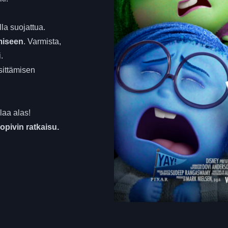
la suojattua.
miseen
. Varmista,
.
sittämisen
laa alas!
sopivin ratkaisu.