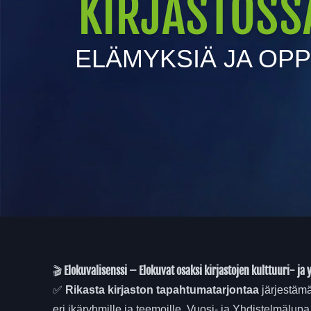
KIRJASTOSS
ELÄMYKSIÄ JA OPP
🎬
Elokuvalisenssi – Elokuvat osaksi kirjastojen kulttuuri- ja
✅
Rikasta kirjaston tapahtumatarjontaa
järjestämä
eri ikäryhmille ja teemoille. Vuosi- ja Yhdistelmälup