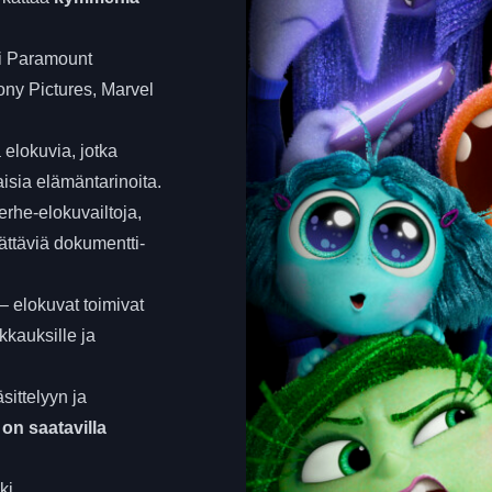
i Paramount
ony Pictures, Marvel
 elokuvia, jotka
laisia elämäntarinoita.
erhe-elokuvailtoja,
ättäviä dokumentti-
– elokuvat toimivat
kkauksille ja
sittelyyn ja
 on saatavilla
ki.