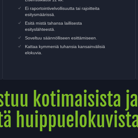
Ei raportointivelvollisuutta tai rajoitteita
esitysmäärissä.
Esitä mistä tahansa laillisesta
esityslähteestä.
Soveltuu säännölliseen esittämiseen.
Kattaa kymmeniä tuhansia kansainvälisiä
elokuvia.
tuu kotimaisista j
tä huippuelokuvist