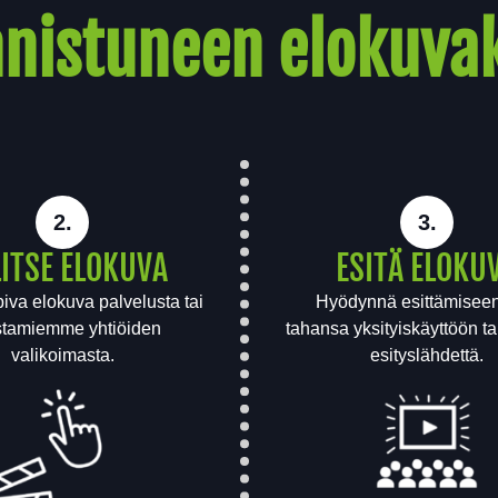
onnistuneen elokuv
2.
3.
ITSE ELOKUVA
ESITÄ ELOKU
iva elokuva palvelusta tai
Hyödynnä esittämiseen
tamiemme yhtiöiden
tahansa yksityiskäyttöön ta
valikoimasta.
esityslähdettä.