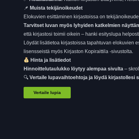
📌
Muista tekijänoikeudet
Elokuvien esittäminen kirjastoissa on tekijänoikeudel
Tarvitset luvan myös lyhyiden katkelmien näyttä
että kirjastosi toimii oikein – hanki esityslupa helposti
Löydät lisätietoa kirjastoissa tapahtuvan elokuvien e
lisensseistä myös
Kirjaston Kopiraittila
-sivustolta.
Hinta ja lisätiedot
Hinnoittelutaulukko löytyy alempaa sivulta
– skrol
🔍
Vertaile lupavaihtoehtoja ja löydä kirjastollesi 
Vertaile lupia