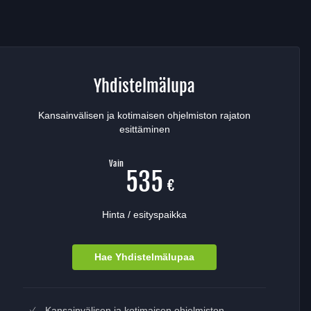
Yhdistelmälupa
Kansainvälisen ja kotimaisen ohjelmiston rajaton
esittäminen
Vain
535
€
Hinta / esityspaikka
Hae Yhdistelmälupaa
Sisältää
Kansainvälisen ja kotimaisen ohjelmiston