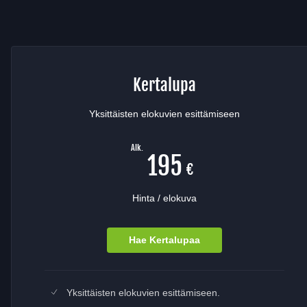
Kertalupa
Yksittäisten elokuvien esittämiseen
Alk.
195
€
Hinta / elokuva
Hae Kertalupaa
Sisältää
Yksittäisten elokuvien esittämiseen.