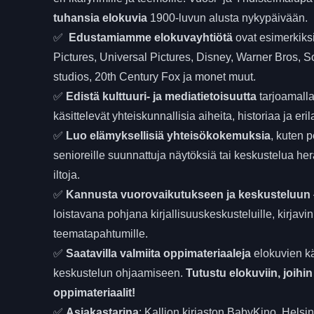
tuhansia elokuvia
1900-luvun alusta nykypäivään.
✅
Edustamiamme elokuvayhtiötä
ovat esimerkiks
Pictures, Universal Pictures, Disney, Warner Bros, S
studios, 20th Century Fox ja monet muut.
✅
Edistä kulttuuri- ja mediatietoisuutta
tarjoamalla
käsittelevät yhteiskunnallisia aiheita, historiaa ja eri
✅
Luo elämyksellisiä yhteisökokemuksia
, kuten p
senioreille suunnattuja näytöksiä tai keskustelua her
iltoja.
✅
Kannusta vuorovaikutukseen ja keskusteluun
loistavana pohjana kirjallisuuskeskusteluille, kirjavin
teematapahtumille.
✅
Saatavilla valmiita
oppimateriaaleja
elokuvien kä
keskustelun ohjaamiseen.
Tutustu elokuviin, joihin
oppimateriaalit!
✅
Asiakastarina
: Kallion kirjaston BabyKino, Helsin