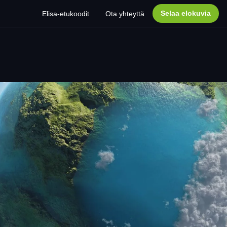
Selaa elokuvia
Elisa-etukoodit
Ota yhteyttä