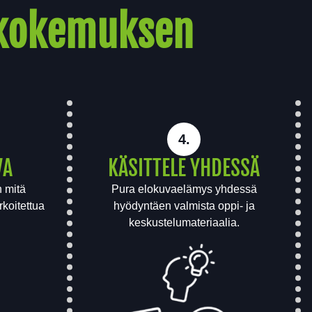
akokemuksen
4.
VA
KÄSITTELE YHDESSÄ
 mitä
Pura elokuvaelämys yhdessä
rkoitettua
hyödyntäen valmista oppi- ja
keskustelumateriaalia.