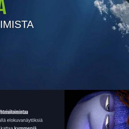
A
IMISTA
 yhteisötoimintaa
llä elokuvanäytöksiä
a kattaa
kymmeniä