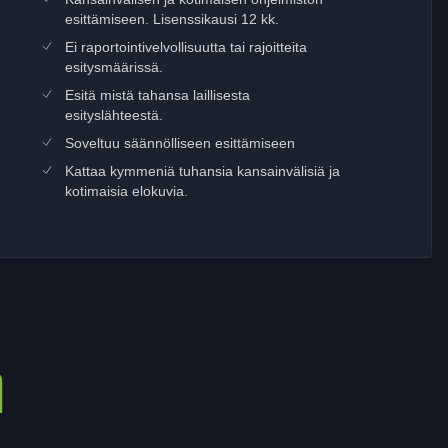
esittämiseen. Lisenssikausi 12 kk.
Ei raportointivelvollisuutta tai rajoitteita
esitysmäärissä.
Esitä mistä tahansa laillisesta
esityslähteestä.
Soveltuu säännölliseen esittämiseen
Kattaa kymmeniä tuhansia kansainvälisiä ja
kotimaisia elokuvia.
a
a