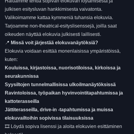
Haluamme tehdä sopivan elokuvan löytämisestä ja
julkisen esitysluvan hankkimisesta vaivatonta.
Valikoimamme kattaa
kymmeniä tuhansia
elokuvia.
Tarjoamme non-theatrical-esityslisenssejä, joilla saat
oikeuden näyttää elokuvia julkisesti laillisesti.
📍
Missä voit järjestää elokuvanäytöksiä?
Elokuvia voidaan esittää monenlaisissa ympäristöissä,
kuten:
Kouluissa
,
kirjastoissa
,
nuorisotiloissa
, kirkoissa ja
seurakunnissa
Syysiltojen tunnelmallisissa ulkoilmanäytöksissä
Ravintoloissa
, työpaikan hyvinvointitapahtumissa ja
kattoterasseilla
Jättiterasseilla, drive-in -tapahtumissa ja muissa
elokuvailtoihin sopivissa tilaisuuksissa
🎞 Löydä sopiva lisenssi ja aloita elokuvien esittäminen