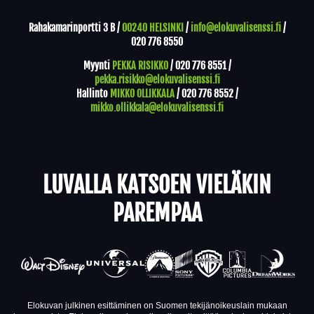
Rahakamarinportti 3 B /
00240 HELSINKI
/
info@elokuvalisenssi.fi
/
020 776 8550
Myynti
PEKKA RISIKKO
/
020 776 8551
/
pekka.risikko@elokuvalisenssi.fi
Hallinto
MIKKO OLLIKKALA
/
020 776 8552
/
mikko.ollikkala@elokuvalisenssi.fi
LUVALLA KATSOEN VIELÄKIN
PAREMPAA
Elokuvan julkinen esittäminen on Suomen tekijänoikeuslain mukaan