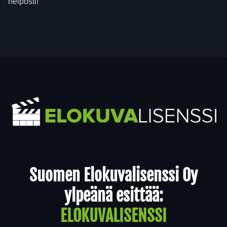
helposti!
Yhteystiedot
Suomen Elokuvalisenssi Oy
ylpeänä esittää:
ELOKUVALISENSSI