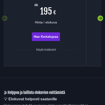
Alk.
195
€
Edellinen välilehti
Se
Hinta / elokuva
Hae Kertalupaa
Näytä lisätiedot
🎬
Helppoa ja laillista elokuvien esittämistä
💡
Elokuvat helposti saataville