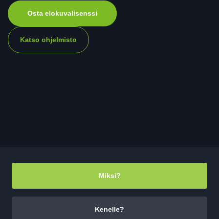
Osta elokuvalisenssi
Katso ohjelmisto
Miksi?
Kenelle?