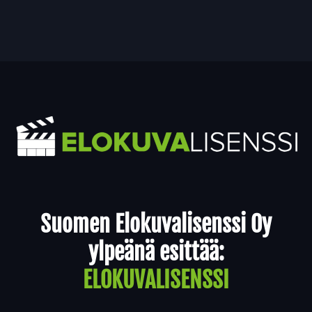
Yhteystiedot
Suomen Elokuvalisenssi Oy
ylpeänä esittää:
ELOKUVALISENSSI