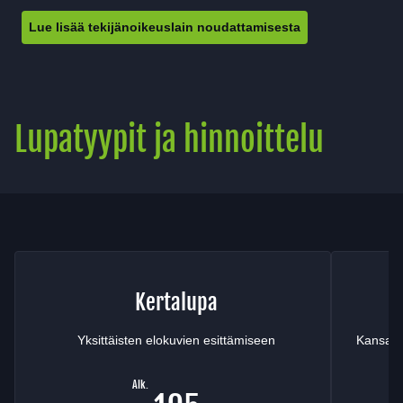
Lue lisää tekijänoikeuslain noudattamisesta
Lupatyypit ja hinnoittelu
Kertalupa
Yksittäisten elokuvien esittämiseen
Kansainv
Alk.