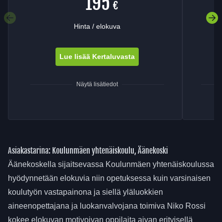
195
€
Edellinen välilehti
Se
Hinta / elokuva
Lue lisää Kertaluvasta
Näytä lisätiedot
Asiakastarina: Koulunmäen yhtenäiskoulu, Äänekoski
Äänekoskella sijaitsevassa Koulunmäen yhtenäiskoulussa
hyödynnetään elokuvia niin opetuksessa kuin varsinaisen
koulutyön vastapainona ja siellä yläluokkien
aineenopettajana ja luokanvalvojana toimiva Niko Rossi
kokee elokuvan motivoivan oppilaita aivan erityisellä