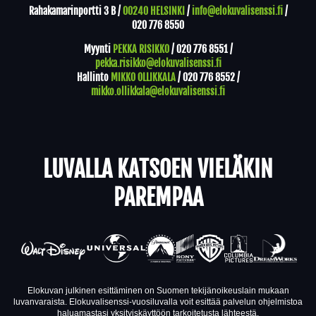
Rahakamarinportti 3 B /
00240 HELSINKI
/
info@elokuvalisenssi.fi
/
020 776 8550
Myynti
PEKKA RISIKKO
/
020 776 8551
/
pekka.risikko@elokuvalisenssi.fi
Hallinto
MIKKO OLLIKKALA
/
020 776 8552
/
mikko.ollikkala@elokuvalisenssi.fi
LUVALLA KATSOEN VIELÄKIN
PAREMPAA
Elokuvan julkinen esittäminen on Suomen tekijänoikeuslain mukaan
luvanvaraista. Elokuvalisenssi-vuosiluvalla voit esittää palvelun ohjelmistoa
haluamastasi yksityiskäyttöön tarkoitetusta lähteestä.