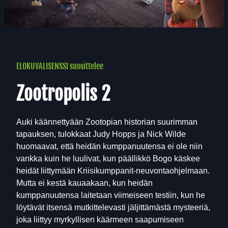
ELOKUVALISENSSI suosittelee
Zootropolis 2
Auki käännettyään Zootopian historian suurimman
tapauksen, tulokkaat Judy Hopps ja Nick Wilde
huomaavat, että heidän kumppanuutensa ei ole niin
vankka kuin he luulivat, kun päällikkö Bogo käskee
heidät liittymään Kriisikumppanit-neuvontaohjelmaan.
Mutta ei kestä kauaakaan, kun heidän
kumppanuutensa laitetaan viimeiseen testiin, kun he
löytävät itsensä mutkittelevasti jäljittämästä mysteeriä,
joka liittyy myrkyllisen käärmeen saapumiseen