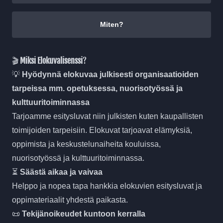
Miten?
🎬
Miksi Elokuvalisenssi
?
💡
Hyödynnä elokuvaa julkisesti organisaatioiden
tarpeissa mm. opetuksessa, nuorisotyössä ja
kulttuuritoiminnassa
Tarjoamme esitysluvat niin julkisten kuten kaupallisten
toimijoiden tarpeisiin. Elokuvat tarjoavat elämyksiä,
oppimista ja keskustelunaiheita kouluissa,
nuorisotyössä ja kulttuuritoiminnassa.
⏳
Säästä aikaa ja vaivaa
Helppo ja nopea tapa hankkia elokuvien esitysluvat ja
oppimateriaalit yhdestä paikasta.
📜
Tekijänoikeudet kuntoon kerralla