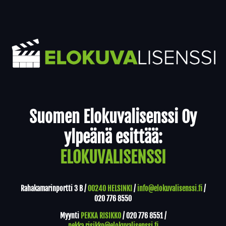
Yhteystiedot
Suomen Elokuvalisenssi Oy
ylpeänä esittää:
ELOKUVALISENSSI
Rahakamarinportti 3 B /
00240 HELSINKI
/
info@elokuvalisenssi.fi
/
020 776 8550
Myynti
PEKKA RISIKKO
/
020 776 8551
/
pekka.risikko@elokuvalisenssi.fi