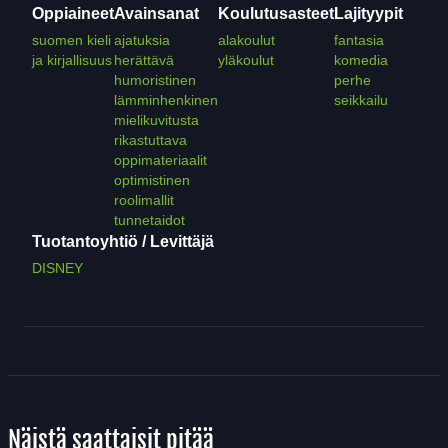
Oppiaineet
Avainsanat
Koulutusasteet
Lajityypit
suomen kieli
ajatuksia
alakoulut
fantasia
ja kirjallisuus
herättävä
yläkoulut
komedia
humoristinen
perhe
lämminhenkinen
seikkailu
mielikuvitusta
rikastuttava
oppimateriaalit
optimistinen
roolimallit
tunnetaidot
Tuotantoyhtiö / Levittäjä
DISNEY
Näistä saattaisit pitää