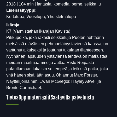
2018 | 104 min | fantasia, komedia, perhe, seikkailu
Lisenssityyppi:
Kertalupa, Vuosilupa, Yhdistelmälupa
Ikäraja:
K7
(Varmistathan ikärajan
Kavista
)
Pikkupoika, joka rakasti seikkailuja Puolen hehtaarin
metsässä eläväisten pehmoeläinystäviensä kanssa, on
varttunut aikuiseksi ja joutunut tukalaan tilanteeseen.
Nyt hänen lapsuuden ystäviensä tehtävä on matkustaa
meidän maailmaamme ja auttaa Risto Reipasta
palauttamaan takaisin se lempeä ja leikkisä poika, joka
yhä hänen sisällään asuu. Ohjannut Marc Forster.
Näyttelijöinä mm. Ewan McGregor, Hayley Atwell ja
Bronte Carmichael.
Tietoa
Oppimateriaalit
Saatavilla palveluista