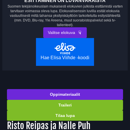
ESITTÄMINEN ON LUVANVARAISTA
Suomen tekijänoikeuslain mukaisesti elokuvien julkista esittämistä varten
tarvitaan voimassa oleva lupa. Elokuvalisenssin luvilla esität elokuvia
vastuullisesti miltä tahansa yksityiskäyttöön tarkoitetulta esityslähteeltä
(mm. DVD, Blu-ray, Yle Areena, muut suoratoistopalvelut sekä tv-
tallenteet).
Valitse elokuva
Hae Elisa Viihde -koodi
Oppimateriaalit
Traileri
Tilaa lupa
Risto Reipas ja Nalle Puh