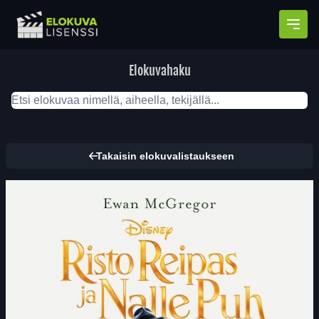
Avaa
Elokuvahaku
Takaisin elokuvalistaukseen