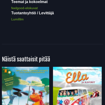
Teemat ja kokoelmat
feelgood-elokuvat
Tuotantoyhtiö / Levittäjä
Lumifilm
Näistä saattaisit pitää