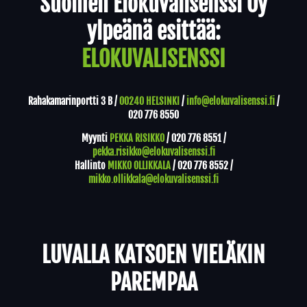
Suomen Elokuvalisenssi Oy
ylpeänä esittää:
ELOKUVALISENSSI
Rahakamarinportti 3 B /
00240 HELSINKI
/
info@elokuvalisenssi.fi
/
020 776 8550
Myynti
PEKKA RISIKKO
/
020 776 8551
/
pekka.risikko@elokuvalisenssi.fi
Hallinto
MIKKO OLLIKKALA
/
020 776 8552
/
mikko.ollikkala@elokuvalisenssi.fi
LUVALLA KATSOEN VIELÄKIN
PAREMPAA