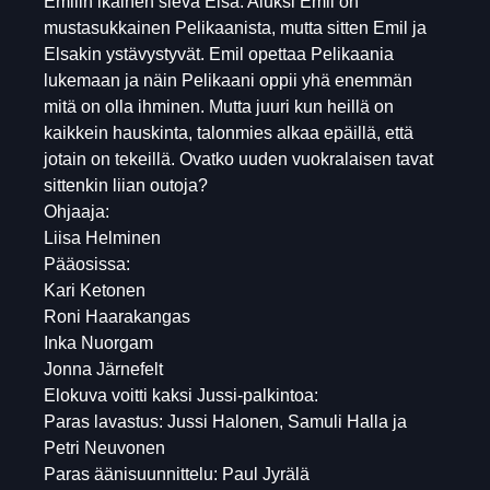
Emilin ikäinen sievä Elsa. Aluksi Emil on
mustasukkainen Pelikaanista, mutta sitten Emil ja
Elsakin ystävystyvät. Emil opettaa Pelikaania
lukemaan ja näin Pelikaani oppii yhä enemmän
mitä on olla ihminen. Mutta juuri kun heillä on
kaikkein hauskinta, talonmies alkaa epäillä, että
jotain on tekeillä. Ovatko uuden vuokralaisen tavat
sittenkin liian outoja?
Ohjaaja:
Liisa Helminen
Pääosissa:
Kari Ketonen
Roni Haarakangas
Inka Nuorgam
Jonna Järnefelt
Elokuva voitti kaksi Jussi-palkintoa:
Paras lavastus: Jussi Halonen, Samuli Halla ja
Petri Neuvonen
Paras äänisuunnittelu: Paul Jyrälä