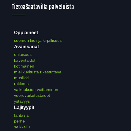
Tietoa
Saatavilla palveluista
Oppiaineet
suomen kieli ja kirjallisuus
Avainsanat
erilaisuus
kaveritaidot
kotimainen
mielikuvitusta rikastuttava
musiikki
rakkaus
vaikeuksien voittaminen
vuorovaikutustaidot
ystävyys
Lajityypit
fantasia
perhe
seikkailu