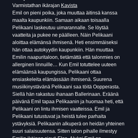
Varmistathan ikärajan
Kavista
Emil on pieni poika, joka muuttaa äitinsä kanssa
maalta kaupunkiin. Samaan aikaan toisaalla
Pelikaani laskeutuu uimarannalle. Se löytää
vaatteita ja pukee ne päälleen. Näin Pelikaani
aloittaa elämänsä ihmisenä. Heti ensimmäiseksi
hän ottaa autokyydin kaupunkiin. Hän muuttaa
Emilin naapuritaloon, tietämättä että talonmies on
allerginen linnuille… Kun Emil totuttelee uuteen
elämäänsä kaupungissa, Pelikaani ottaa
ensiaskeleita elämässään ihmisenä. Suurena
musiikinystävänä Pelikaani saa töitä Oopperasta.
Siellä hän rakastuu ihanaan Ballerinaan. Eräänä
päivänä Emil tapaa Pelikaanin ja huomaa heti, että
Pelikaani on lintu ihmisen vaatteissa. Emil ja
Pelikaani tutustuvat ja heistä tulee parhaita
ystävyksiä. Pelikaanin alkuperä on heidän yhteinen
suuri salaisuutensa. Sitten talon pihalle ilmestyy