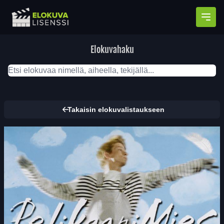
Avaa
Elokuvahaku
Takaisin elokuvalistaukseen