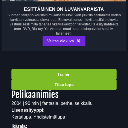
ESITTÄMINEN ON LUVANVARAISTA
Suomen tekijänoikeuslain mukaisesti elokuvien julkista esittämistä varten
tarvitaan voimassa oleva lupa. Elokuvalisenssin luvilla esität elokuvia
vastuullisesti miltä tahansa yksityiskäyttöön tarkoitetulta esityslähteeltä
(mm. DVD, Blu-ray, Yle Areena, muut suoratoistopalvelut sekä tv-
tallenteet).
Valitse elokuva
Traileri
Tilaa lupa
Pelikaanimies
2004 | 90 min | fantasia, perhe, seikkailu
Lisenssityyppi:
Kertalupa, Yhdistelmälupa
Ikäraja: