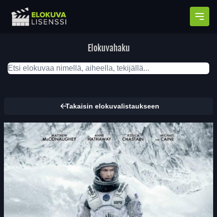
Avaa
Elokuvahaku
Takaisin elokuvalistaukseen