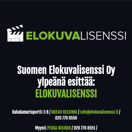
Yhteystiedot
Suomen Elokuvalisenssi Oy
ylpeänä esittää:
ELOKUVALISENSSI
Rahakamarinportti 3 B /
00240 HELSINKI
/
info@elokuvalisenssi.fi
/
020 776 8550
Myynti
PEKKA RISIKKO
/
020 776 8551
/