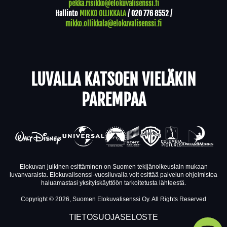
pekka.risikko@elokuvalisenssi.fi
Hallinto
MIKKO OLLIKKALA
/
020 776 8552
/
mikko.ollikkala@elokuvalisenssi.fi
LUVALLA KATSOEN VIELÄKIN
PAREMPAA
Elokuvan julkinen esittäminen on Suomen tekijänoikeuslain mukaan
luvanvaraista. Elokuvalisenssi-vuosiluvalla voit esittää palvelun ohjelmistoa
haluamastasi yksityiskäyttöön tarkoitetusta lähteestä.
Copyright © 2026, Suomen Elokuvalisenssi Oy. All Rights Reserved
TIETOSUOJASELOSTE