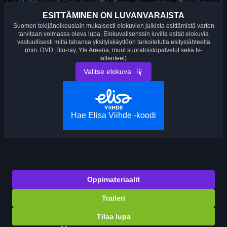
ESITTÄMINEN ON LUVANVARAISTA
Suomen tekijänoikeuslain mukaisesti elokuvien julkista esittämistä varten
tarvitaan voimassa oleva lupa. Elokuvalisenssin luvilla esität elokuvia
vastuullisesti miltä tahansa yksityiskäyttöön tarkoitetulta esityslähteeltä
(mm. DVD, Blu-ray, Yle Areena, muut suoratoistopalvelut sekä tv-
tallenteet).
Valitse elokuva
Hae Elisa Viihde -koodi
Oppimateriaalit
Traileri
Tilaa lupa