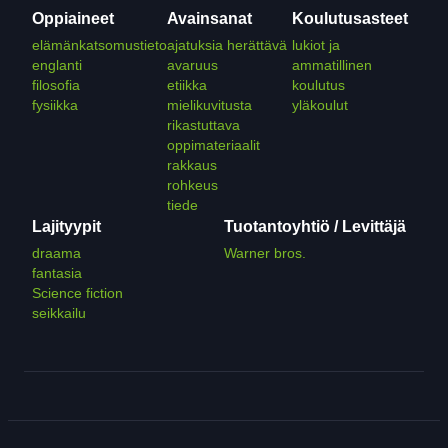
Oppiaineet
Avainsanat
Koulutusasteet
elämänkatsomustieto
ajatuksia herättävä
lukiot ja
englanti
avaruus
ammatillinen
filosofia
etiikka
koulutus
fysiikka
mielikuvitusta
yläkoulut
rikastuttava
oppimateriaalit
rakkaus
rohkeus
tiede
Lajityypit
Tuotantoyhtiö / Levittäjä
draama
Warner bros.
fantasia
Science fiction
seikkailu