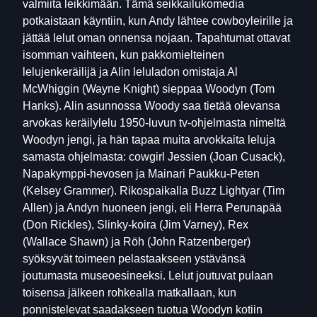
valmiita leikkimään. Tämä seikkailukomedia
potkaistaan käyntiin, kun Andy lähtee cowboyleirille ja
jättää lelut oman onnensa nojaan. Tapahtumat ottavat
isomman vaihteen, kun pakkomielteinen
lelujenkeräilijä ja Alin leluladon omistaja Al
McWhiggin (Wayne Knight) sieppaa Woodyn (Tom
Hanks). Alin asunnossa Woody saa tietää olevansa
arvokas keräilylelu 1950-luvun tv-ohjelmasta nimeltä
Woodyn jengi, ja hän tapaa muita arvokkaita leluja
samasta ohjelmasta: cowgirl Jessien (Joan Cusack),
Napakymppi-hevosen ja Mainari Paukku-Peten
(Kelsey Grammer). Rikospaikalla Buzz Lightyar (Tim
Allen) ja Andyn huoneen jengi, eli Herra Perunapää
(Don Rickles), Slinky-koira (Jim Varney), Rex
(Wallace Shawn) ja Röh (John Ratzenberger)
syöksyvät toimeen pelastaakseen ystävänsä
joutumasta museoesineeksi. Lelut joutuvat pulaan
toisensa jälkeen rohkealla matkallaan, kun
ponnistelevat saadakseen tuotua Woodyn kotiin