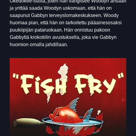
Okedokee-suota, joten hän vangitsee Woodyn ansaan
ja yrittää saada Woodyn uskomaan, että hän on
saapunut Gabbyn terveyslomakeskukseen. Woody
huomaa pian, että hän on tarkoitettu pääainesosaksi
puukiipijän pataruokaan. Hän onnistuu pakoon
Gabbyltä krokotiilin avustuksella, joka vie Gabbyn
huomion omalla jahdillaan.