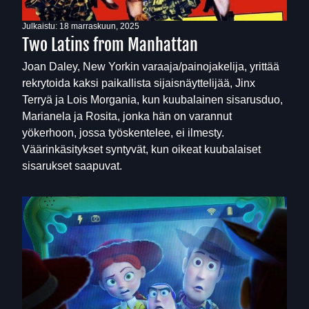
Julkaistu:
18 marraskuun, 2025
Two Latins from Manhattan
Joan Daley, New Yorkin varaaja/painojakelija, yrittää
rekrytoida kaksi paikallista sijaisnäyttelijää, Jinx
Terryä ja Lois Morgania, kun kuubalainen sisarusduo,
Marianela ja Rosita, jonka hän on varannut
yökerhoon, jossa työskentelee, ei ilmesty.
Väärinkäsitykset syntyvät, kun oikeat kuubalaiset
sisarukset saapuvat.