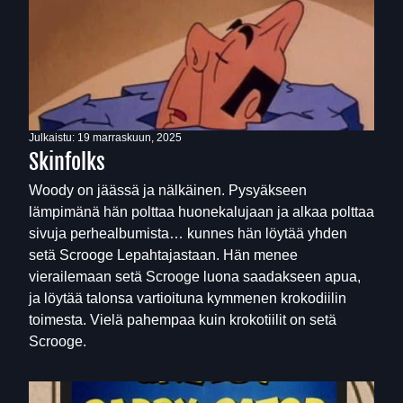
Julkaistu:
19 marraskuun, 2025
Skinfolks
Woody on jäässä ja nälkäinen. Pysyäkseen
lämpimänä hän polttaa huonekalujaan ja alkaa polttaa
sivuja perhealbumista… kunnes hän löytää yhden
setä Scrooge Lepahtajastaan. Hän menee
vierailemaan setä Scrooge luona saadakseen apua,
ja löytää talonsa vartioituna kymmenen krokodiilin
toimesta. Vielä pahempaa kuin krokotiilit on setä
Scrooge.