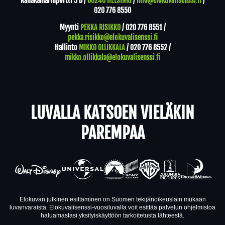
Rahakamarinportti 3 B /
00240 HELSINKI
/
info@elokuvalisenssi.fi
/
020 776 8550
Myynti
PEKKA RISIKKO
/
020 776 8551
/
pekka.risikko@elokuvalisenssi.fi
Hallinto
MIKKO OLLIKKALA
/
020 776 8552
/
mikko.ollikkala@elokuvalisenssi.fi
LUVALLA KATSOEN VIELÄKIN
PAREMPAA
Elokuvan julkinen esittäminen on Suomen tekijänoikeuslain mukaan
luvanvaraista. Elokuvalisenssi-vuosiluvalla voit esittää palvelun ohjelmistoa
haluamastasi yksityiskäyttöön tarkoitetusta lähteestä.