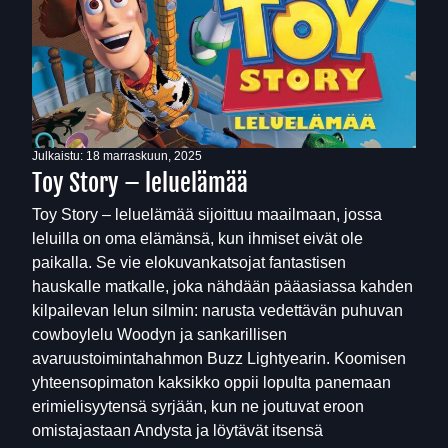
Julkaistu:
18 marraskuun, 2025
Toy Story – leluelämää
Toy Story – leluelämää sijoittuu maailmaan, jossa
leluilla on oma elämänsä, kun ihmiset eivät ole
paikalla. Se vie elokuvankatsojat fantastisen
hauskalle matkalle, joka nähdään pääasiassa kahden
kilpailevan lelun silmin: narusta vedettävän puhuvan
cowboylelu Woodyn ja sankarillisen
avaruustoimintahahmon Buzz Lightyearin. Koomisen
yhteensopimaton kaksikko oppii lopulta panemaan
erimielisyytensä syrjään, kun ne joutuvat eroon
omistajastaan Andysta ja löytävät itsensä