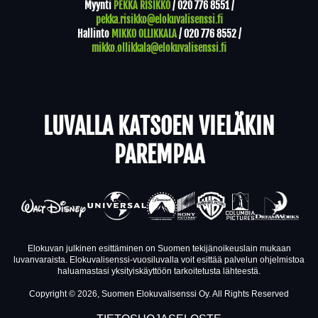
Myynti
PEKKA RISIKKO
/
020 776 8551
/
pekka.risikko@elokuvalisenssi.fi
Hallinto
MIKKO OLLIKKALA
/
020 776 8552
/
mikko.ollikkala@elokuvalisenssi.fi
LUVALLA KATSOEN VIELÄKIN
PAREMPAA
Elokuvan julkinen esittäminen on Suomen tekijänoikeuslain mukaan
luvanvaraista. Elokuvalisenssi-vuosiluvalla voit esittää palvelun ohjelmistoa
haluamastasi yksityiskäyttöön tarkoitetusta lähteestä.
Copyright © 2026, Suomen Elokuvalisenssi Oy. All Rights Reserved