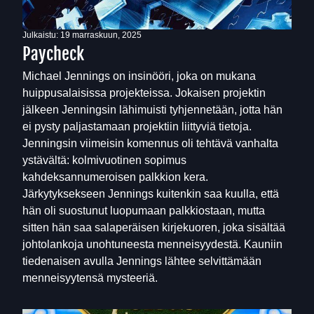
Julkaistu:
19 marraskuun, 2025
Paycheck
Michael Jennings on insinööri, joka on mukana
huippusalaisissa projekteissa. Jokaisen projektin
jälkeen Jenningsin lähimuisti tyhjennetään, jotta hän
ei pysty paljastamaan projektiin liittyviä tietoja.
Jenningsin viimeisin komennus oli tehtävä vanhalta
ystävältä: kolmivuotinen sopimus
kahdeksannumeroisen palkkion kera.
Järkytyksekseen Jennings kuitenkin saa kuulla, että
hän oli suostunut luopumaan palkkiostaan, mutta
sitten hän saa salaperäisen kirjekuoren, joka sisältää
johtolankoja unohtuneesta menneisyydestä. Kauniin
tiedenaisen avulla Jennings lähtee selvittämään
menneisyytensä mysteeriä.