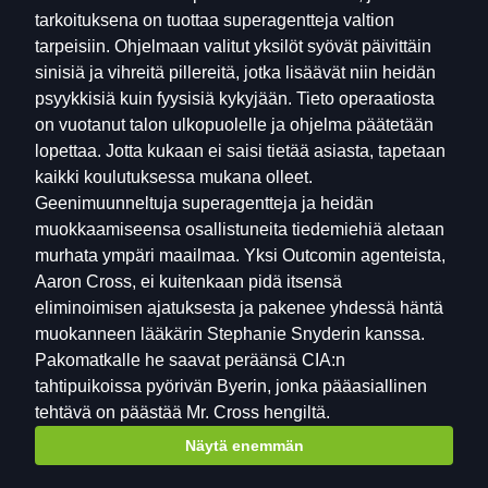
tarkoituksena on tuottaa superagentteja valtion
tarpeisiin. Ohjelmaan valitut yksilöt syövät päivittäin
sinisiä ja vihreitä pillereitä, jotka lisäävät niin heidän
psyykkisiä kuin fyysisiä kykyjään. Tieto operaatiosta
on vuotanut talon ulkopuolelle ja ohjelma päätetään
lopettaa. Jotta kukaan ei saisi tietää asiasta, tapetaan
kaikki koulutuksessa mukana olleet.
Geenimuunneltuja superagentteja ja heidän
muokkaamiseensa osallistuneita tiedemiehiä aletaan
murhata ympäri maailmaa. Yksi Outcomin agenteista,
Aaron Cross, ei kuitenkaan pidä itsensä
eliminoimisen ajatuksesta ja pakenee yhdessä häntä
muokanneen lääkärin Stephanie Snyderin kanssa.
Pakomatkalle he saavat peräänsä CIA:n
tahtipuikoissa pyörivän Byerin, jonka pääasiallinen
tehtävä on päästää Mr. Cross hengiltä.
Näytä enemmän