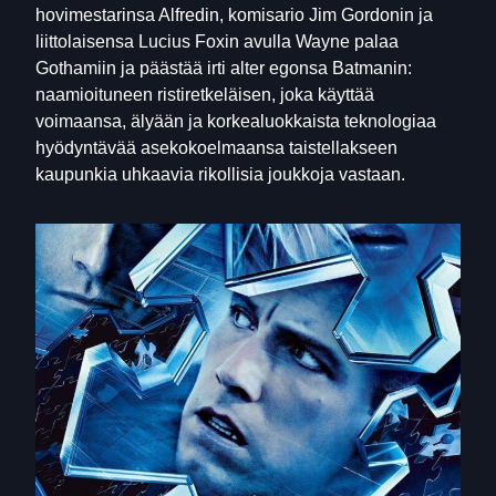
hovimestarinsa Alfredin, komisario Jim Gordonin ja
liittolaisensa Lucius Foxin avulla Wayne palaa
Gothamiin ja päästää irti alter egonsa Batmanin:
naamioituneen ristiretkeläisen, joka käyttää
voimaansa, älyään ja korkealuokkaista teknologiaa
hyödyntävää asekokoelmaansa taistellakseen
kaupunkia uhkaavia rikollisia joukkoja vastaan.