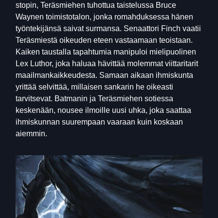
stopin, Teräsmiehen tuhottua taistelussa Bruce
Waynen toimistotalon, jonka romahduksessa hänen
työntekijänsä saivat surmansa. Senaattori Finch vaatii
Teräsmiestä oikeuden eteen vastaamaan teoistaan.
Kaiken taustalla tapahtumia manipuloi mielipuolinen
Lex Luthor, joka haluaa hävittää molemmat viittaritarit
maailmankaikkeudesta. Samaan aikaan ihmiskunta
yrittää selvittää, millaisen sankarin he oikeasti
tarvitsevat. Batmanin ja Teräsmiehen sotiessa
keskenään, nousee ilmoille uusi uhka, joka saattaa
ihmiskunnan suurempaan vaaraan kuin koskaan
aiemmin.