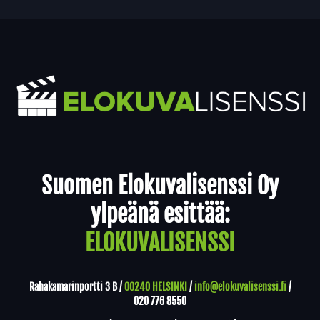
Yhteystiedot
Suomen Elokuvalisenssi Oy
ylpeänä esittää:
ELOKUVALISENSSI
Rahakamarinportti 3 B /
00240 HELSINKI
/
info@elokuvalisenssi.fi
/
020 776 8550