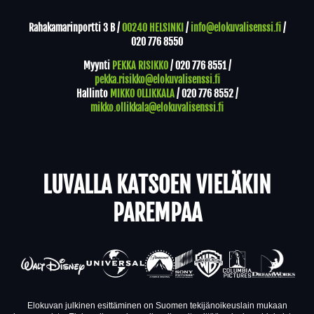
Rahakamarinportti 3 B /
00240 HELSINKI
/
info@elokuvalisenssi.fi
/
020 776 8550
Myynti
PEKKA RISIKKO
/
020 776 8551
/
pekka.risikko@elokuvalisenssi.fi
Hallinto
MIKKO OLLIKKALA
/
020 776 8552
/
mikko.ollikkala@elokuvalisenssi.fi
LUVALLA KATSOEN VIELÄKIN
PAREMPAA
Elokuvan julkinen esittäminen on Suomen tekijänoikeuslain mukaan