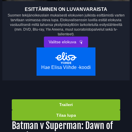
ESITTÄMINEN ON LUVANVARAISTA
Suomen tekijänoikeuslain mukaisesti elokuvien julkista esittämistä varten
tarvitaan voimassa oleva lupa. Elokuvalisenssin luvilla esität elokuvia
vastuullisesti miltä tahansa yksityiskäyttöön tarkoitetulta esityslähteeltä
(mm. DVD, Blu-ray, Yle Areena, muut suoratoistopalvelut sekä tv-
tallenteet).
Valitse elokuva
Hae Elisa Viihde -koodi
Traileri
Tilaa lupa
Batman v Superman: Dawn of