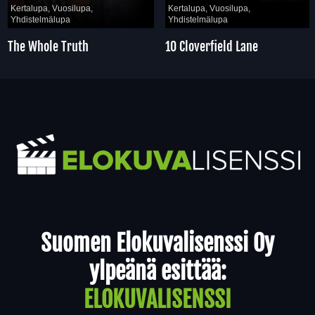
Kertalupa, Vuosilupa,
Kertalupa, Vuosilupa,
Yhdistelmälupa
Yhdistelmälupa
The Whole Truth
10 Cloverfield Lane
Yhteystiedot
Suomen Elokuvalisenssi Oy
ylpeänä esittää:
ELOKUVALISENSSI