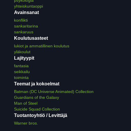
psykologia
yhteiskuntaoppi
Avainsanat
konflikti
sankaritarina
sankaruus
Koulutusasteet
lukiot ja ammatillinen koulutus
yläkoulut
Lajityypit
fantasia
seikkailu
toiminta
Teemat ja kokoelmat
Batman (DC Universe Animated) Collection
Guardians of the Galaxy
Man of Steel
Suicide Squad Collection
Tuotantoyhtiö / Levittäjä
Warner bros.