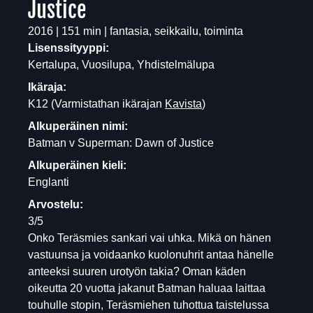
Justice
2016 | 151 min | fantasia, seikkailu, toiminta
Lisenssityyppi:
Kertalupa, Vuosilupa, Yhdistelmälupa
Ikäraja:
K12
(Varmistathan ikärajan
Kavista
)
Alkuperäinen nimi:
Batman v Superman: Dawn of Justice
Alkuperäinen kieli:
Englanti
Arvostelu:
3/5
Onko Teräsmies sankari vai uhka. Mikä on hänen
vastuunsa ja voidaanko kuolonuhrit antaa hänelle
anteeksi suuren urotyön takia? Oman käden
oikeutta 20 vuotta jakanut Batman haluaa laittaa
touhulle stopin, Teräsmiehen tuhottua taistelussa