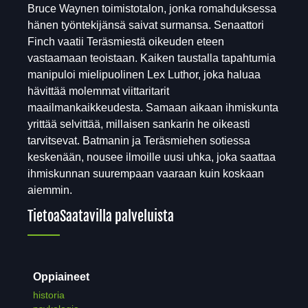
Bruce Waynen toimistotalon, jonka romahduksessa
hänen työntekijänsä saivat surmansa. Senaattori
Finch vaatii Teräsmiestä oikeuden eteen
vastaamaan teoistaan. Kaiken taustalla tapahtumia
manipuloi mielipuolinen Lex Luthor, joka haluaa
hävittää molemmat viittaritarit
maailmankaikkeudesta. Samaan aikaan ihmiskunta
yrittää selvittää, millaisen sankarin he oikeasti
tarvitsevat. Batmanin ja Teräsmiehen sotiessa
keskenään, nousee ilmoille uusi uhka, joka saattaa
ihmiskunnan suurempaan vaaraan kuin koskaan
aiemmin.
Tietoa
Saatavilla palveluista
Oppiaineet
historia