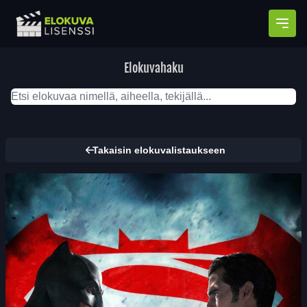
Avaa
Elokuvahaku
Takaisin elokuvalistaukseen