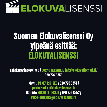
Yhteystiedot
Suomen Elokuvalisenssi Oy
ylpeänä esittää:
ELOKUVALISENSSI
Rahakamarinportti 3 B /
00240 HELSINKI
/
info@elokuvalisenssi.fi
/
020 776 8550
Myynti
PEKKA RISIKKO
/
020 776 8551
/
pekka.risikko@elokuvalisenssi.fi
Hallinto
MIKKO OLLIKKALA
/
020 776 8552
/
mikko.ollikkala@elokuvalisenssi.fi