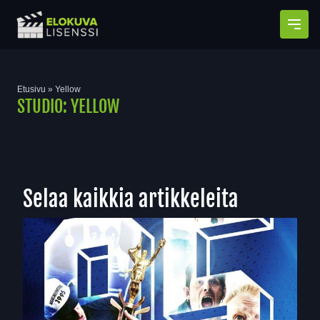
Avaa
Etusivu
»
Yellow
STUDIO:
YELLOW
Selaa kaikkia artikkeleita