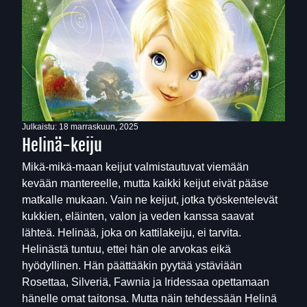
Julkaistu:
18 marraskuun, 2025
Helinä-keiju
Mikä-mikä-maan keijut valmistautuvat viemään
kevään mantereelle, mutta kaikki keijut eivät pääse
matkalle mukaan. Vain ne keijut, jotka työskentelevät
kukkien, eläinten, valon ja veden kanssa saavat
lähteä. Helinää, joka on kattilakeiju, ei tarvita.
Helinästä tuntuu, ettei hän ole arvokas eikä
hyödyllinen. Hän päättääkin pyytää ystäviään
Rosettaa, Silveriä, Fawnia ja Iridessaa opettamaan
hänelle omat taitonsa. Mutta näin tehdessään Helinä