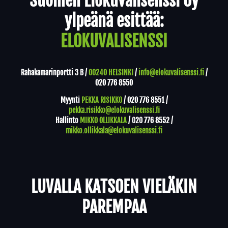
Suomen Elokuvalisenssi Oy
ylpeänä esittää:
ELOKUVALISENSSI
Rahakamarinportti 3 B /
00240 HELSINKI
/
info@elokuvalisenssi.fi
/
020 776 8550
Myynti
PEKKA RISIKKO
/
020 776 8551
/
pekka.risikko@elokuvalisenssi.fi
Hallinto
MIKKO OLLIKKALA
/
020 776 8552
/
mikko.ollikkala@elokuvalisenssi.fi
LUVALLA KATSOEN VIELÄKIN
PAREMPAA