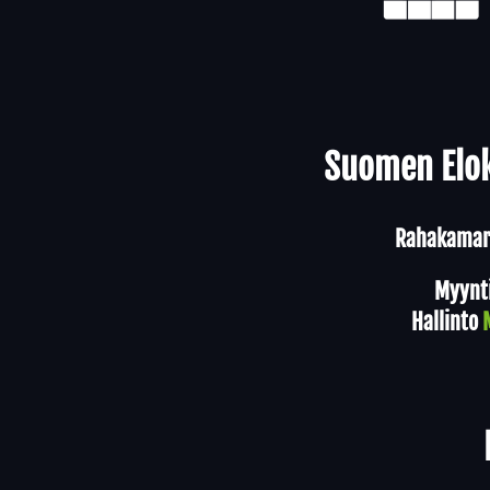
Yhteystiedot
Suomen Elok
Rahakamari
Myynt
Hallinto