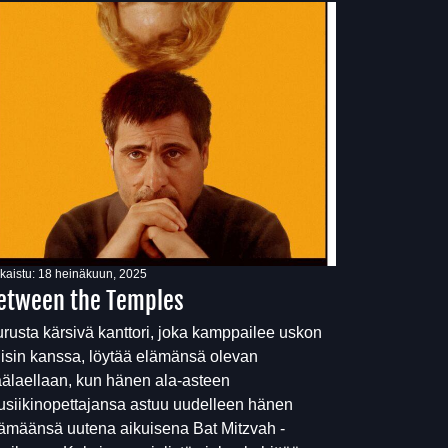
lkaistu:
18 heinäkuun, 2025
etween the Temples
rusta kärsivä kanttori, joka kamppailee uskon
iisin kanssa, löytää elämänsä olevan
älaellaan, kun hänen ala-asteen
siikinopettajansa astuu uudelleen hänen
ämäänsä uutena aikuisena Bat Mitzvah -