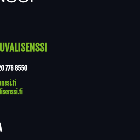
UVALISENSSI
20 776 8550
nssi.fi
isenssi.fi
A