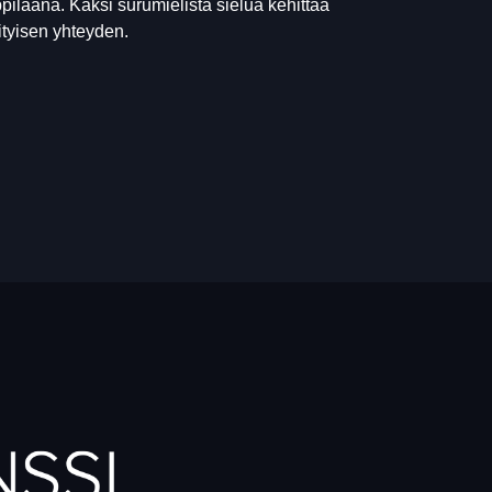
pilaana. Kaksi surumielistä sielua kehittää
ityisen yhteyden.