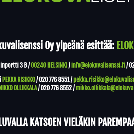
uvalisenssi Oy ylpeänä esittää:
ELOK
nportti 3 B /
00240 HELSINKI
/
info@elokuvalisenssi.fi
/
0
i
PEKKA RISIKKO
/
020 776 8551
/
pekka.risikko@elokuvalise
MIKKO OLLIKKALA
/
020 776 8552
/
mikko.ollikkala@elokuval
LUVALLA KATSOEN VIELÄKIN PAREMPA