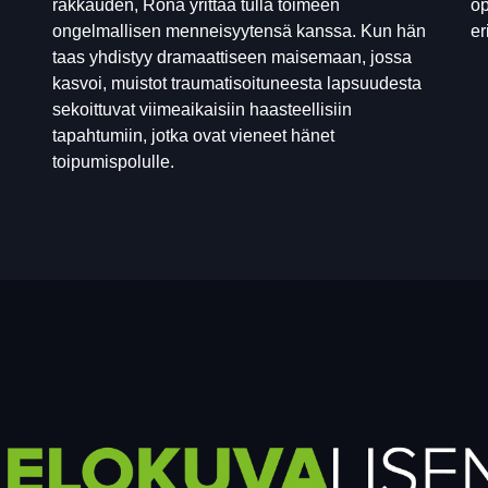
rakkauden, Rona yrittää tulla toimeen
op
ongelmallisen menneisyytensä kanssa. Kun hän
er
taas yhdistyy dramaattiseen maisemaan, jossa
kasvoi, muistot traumatisoituneesta lapsuudesta
sekoittuvat viimeaikaisiin haasteellisiin
tapahtumiin, jotka ovat vieneet hänet
toipumispolulle.