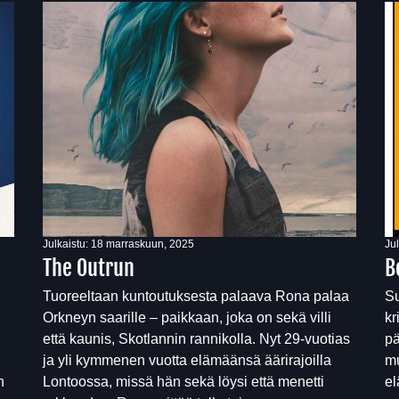
Julkaistu:
18 marraskuun, 2025
Ju
The Outrun
B
Tuoreeltaan kuntoutuksesta palaava Rona palaa
Su
Orkneyn saarille – paikkaan, joka on sekä villi
kr
että kaunis, Skotlannin rannikolla. Nyt 29-vuotias
pä
ja yli kymmenen vuotta elämäänsä äärirajoilla
mu
n
Lontoossa, missä hän sekä löysi että menetti
el