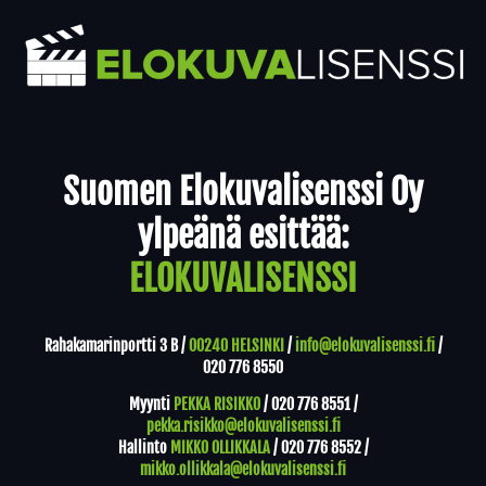
Yhteystiedot
Suomen Elokuvalisenssi Oy
ylpeänä esittää:
ELOKUVALISENSSI
Rahakamarinportti 3 B /
00240 HELSINKI
/
info@elokuvalisenssi.fi
/
020 776 8550
Myynti
PEKKA RISIKKO
/
020 776 8551
/
pekka.risikko@elokuvalisenssi.fi
Hallinto
MIKKO OLLIKKALA
/
020 776 8552
/
mikko.ollikkala@elokuvalisenssi.fi