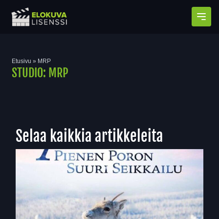
Avaa
Etusivu
»
MRP
STUDIO:
MRP
Selaa kaikkia artikkeleita