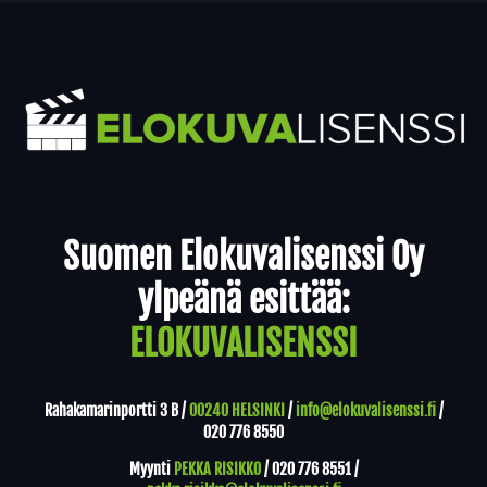
Yhteystiedot
Suomen Elokuvalisenssi Oy
ylpeänä esittää:
ELOKUVALISENSSI
Rahakamarinportti 3 B /
00240 HELSINKI
/
info@elokuvalisenssi.fi
/
020 776 8550
Myynti
PEKKA RISIKKO
/
020 776 8551
/