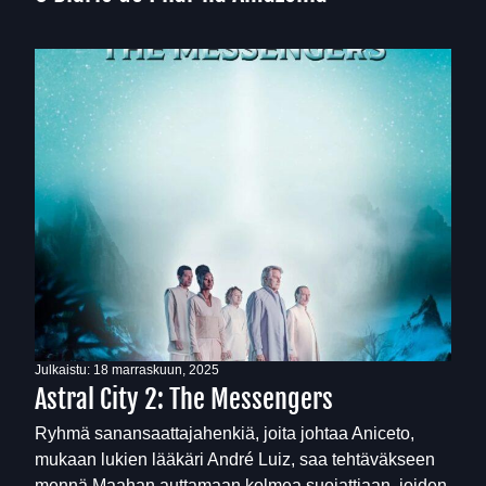
Julkaistu:
18 marraskuun, 2025
Astral City 2: The Messengers
Ryhmä sanansaattajahenkiä, joita johtaa Aniceto,
mukaan lukien lääkäri André Luiz, saa tehtäväkseen
mennä Maahan auttamaan kolmea suojattiaan, joiden