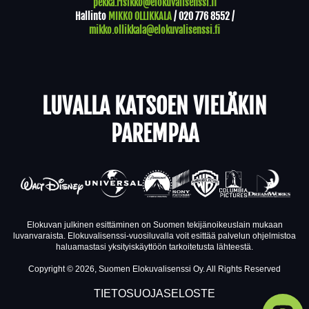
pekka.risikko@elokuvalisenssi.fi
Hallinto
MIKKO OLLIKKALA
/
020 776 8552
/
mikko.ollikkala@elokuvalisenssi.fi
LUVALLA KATSOEN VIELÄKIN
PAREMPAA
Elokuvan julkinen esittäminen on Suomen tekijänoikeuslain mukaan
luvanvaraista. Elokuvalisenssi-vuosiluvalla voit esittää palvelun ohjelmistoa
haluamastasi yksityiskäyttöön tarkoitetusta lähteestä.
Copyright © 2026, Suomen Elokuvalisenssi Oy. All Rights Reserved
TIETOSUOJASELOSTE