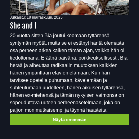
Julkaistu:
18 marraskuun, 2025
She and I
20 vuotta sitten Bia joutui koomaan tyttärensä
syntymän myötä, mutta se ei estänyt häntä olemasta
osa perheen arkea kaiken tämän ajan, vaikka hän oli
tiedottomana. Eräänä päivänä, poikkeuksellisesti, Bia
herää ja aiheuttaa radikaalin muutoksen kaikkien
hänen ympärillään elävien elämään. Kun hän
tarvitsee opetella puhumaan, kävelemään ja
suhteutumaan uudelleen, hänen aikuisen tyttärensä,
hänen ex-miehensä ja tämän nykyisen vaimonsa on
sopeuduttava uuteen perheenasetelmaan, joka on
paljon monimutkaisempi ja täynnä haasteita.
Näytä enemmän