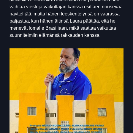
vaihtaa viestejä vaikuttajan kanssa esittäen nousevaa
näyttelijää, mutta hänen teeskentelynsä on vaarassa
paljastua, kun hänen äitinsä Laura päättää, että he
menevät lomalle Brasiliaan, mikä saattaa vaikuttaa
suunnitelmiin elämänsä rakkauden kanssa.