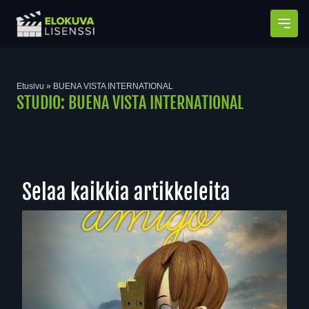
Avaa
Etusivu
»
BUENA VISTA INTERNATIONAL
STUDIO:
BUENA VISTA INTERNATIONAL
Selaa kaikkia artikkeleita