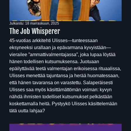
Julkaistu:
18 marraskuun, 2025
The Job Whisperer
45-vuotias arkkitehti Ulisses—tunteessaan
eksyneeksi urallaan ja epävarmana kyvyistään—
vierailee ”ammattivalmentajassa”, joka lupaa löytää
hänen todellisen kutsumuksensa. Juotuaan
epäilyttävää teetä valmentajan erikoisessa rituaalissa,
Ulisses menettää tajuntansa ja herää huomatessaan,
että hänen tavaransa on varastettu. Salaperäisesti
Ulisses saa myös käsittämättömän voiman: kyvyn
nähdä ihmisten todelliset kutsumukset pelkästään
koskettamalla heitä. Pystyykö Ulisses käsittelemään
tätä uutta lahjaa?