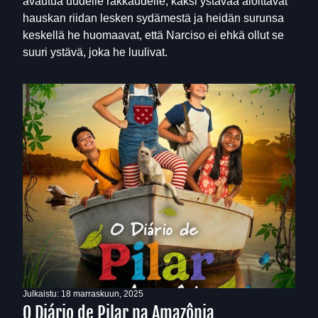
avautua uudelle rakkaudelle, kaksi ystävää aloittavat
hauskan riidan lesken sydämestä ja heidän surunsa
keskellä he huomaavat, että Narciso ei ehkä ollut se
suuri ystävä, joka he luulivat.
Julkaistu:
18 marraskuun, 2025
O Diário de Pilar na Amazônia