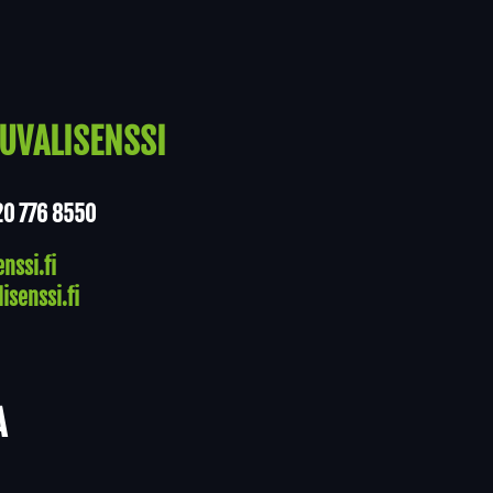
UVALISENSSI
20 776 8550
nssi.fi
isenssi.fi
A