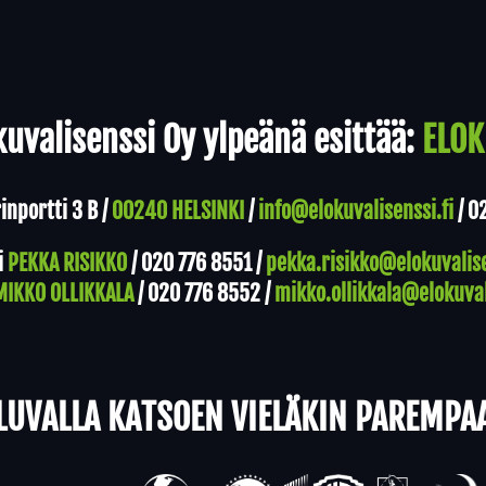
uvalisenssi Oy ylpeänä esittää:
ELOK
nportti 3 B /
00240 HELSINKI
/
info@elokuvalisenssi.fi
/
0
i
PEKKA RISIKKO
/
020 776 8551
/
pekka.risikko@elokuvalise
MIKKO OLLIKKALA
/
020 776 8552
/
mikko.ollikkala@elokuval
LUVALLA KATSOEN VIELÄKIN PAREMPA