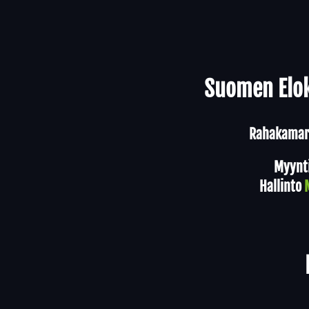
Yhteystiedot
Suomen Elok
Rahakamari
Myynt
Hallinto