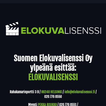
Yhteystiedot
Suomen Elokuvalisenssi Oy
ylpeänä esittää:
ELOKUVALISENSSI
Rahakamarinportti 3 B /
00240 HELSINKI
/
info@elokuvalisenssi.fi
/
020 776 8550
Myynti
PEKKA RISIKKO
/
020 776 8551
/