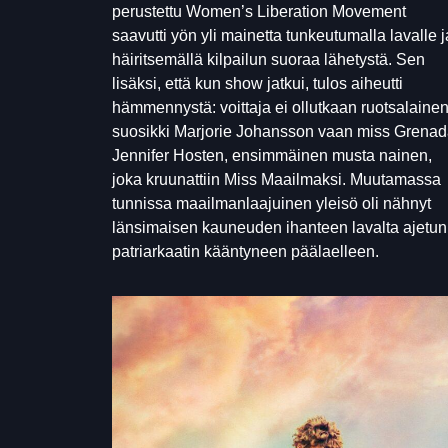
perustettu Women’s Liberation Movement
saavutti yön yli mainetta tunkeutumalla lavalle j
häiritsemällä kilpailun suoraa lähetystä. Sen
lisäksi, että kun show jatkui, tulos aiheutti
hämmennystä: voittaja ei ollutkaan ruotsalaine
suosikki Marjorie Johansson vaan miss Grena
Jennifer Hosten, ensimmäinen musta nainen,
joka kruunattiin Miss Maailmaksi. Muutamassa
tunnissa maailmanlaajuinen yleisö oli nähnyt
länsimaisen kauneuden ihanteen lavalta ajetun
patriarkaatin kääntyneen päälaelleen.