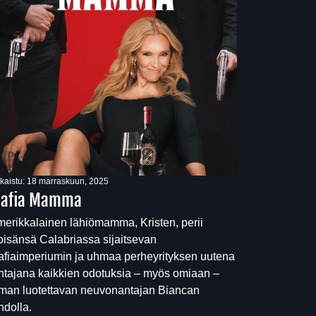
lkaistu:
18 marraskuun, 2025
afia Mamma
erikkalainen lähiömamma, Kristen, perii
oisänsä Calabriassa sijaitsevan
fiaimperiumin ja uhmaa perheyrityksen uutena
htajana kaikkien odotuksia – myös omiaan –
rman luotettavan neuvonantajan Biancan
hdolla.