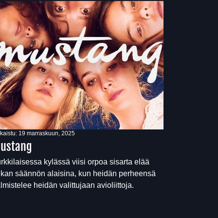
lkaistu:
19 marraskuun, 2025
ustang
rkkilaisessa kylässä viisi orpoa sisarta elää
ukan säännön alaisina, kun heidän perheensä
lmistelee heidän valittujaan avioliittoja.