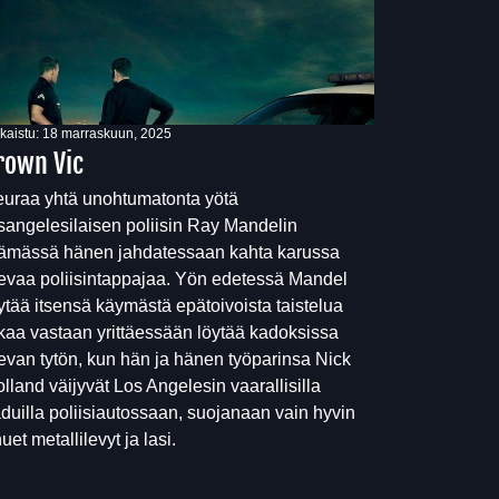
lkaistu:
18 marraskuun, 2025
rown Vic
uraa yhtä unohtumatonta yötä
sangelesilaisen poliisin Ray Mandelin
ämässä hänen jahdatessaan kahta karussa
evaa poliisintappajaa. Yön edetessä Mandel
ytää itsensä käymästä epätoivoista taistelua
kaa vastaan yrittäessään löytää kadoksissa
evan tytön, kun hän ja hänen työparinsa Nick
lland väijyvät Los Angelesin vaarallisilla
duilla poliisiautossaan, suojanaan vain hyvin
uet metallilevyt ja lasi.