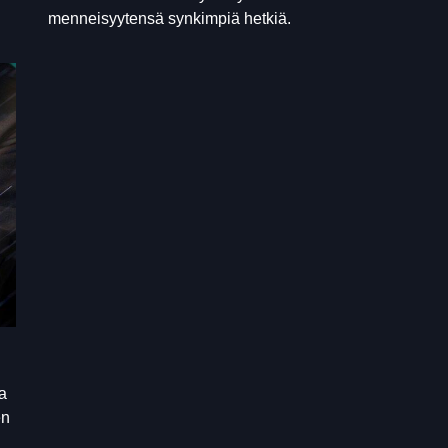
menneisyytensä synkimpiä hetkiä.
a
en