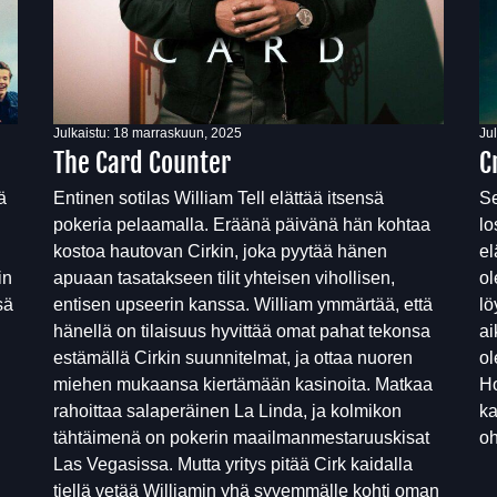
Julkaistu:
18 marraskuun, 2025
Ju
The Card Counter
C
ä
Entinen sotilas William Tell elättää itsensä
Se
pokeria pelaamalla. Eräänä päivänä hän kohtaa
lo
kostoa hautovan Cirkin, joka pyytää hänen
el
in
apuaan tasatakseen tilit yhteisen vihollisen,
ol
sä
entisen upseerin kanssa. William ymmärtää, että
lö
hänellä on tilaisuus hyvittää omat pahat tekonsa
ai
estämällä Cirkin suunnitelmat, ja ottaa nuoren
ol
miehen mukaansa kiertämään kasinoita. Matkaa
Ho
rahoittaa salaperäinen La Linda, ja kolmikon
ka
tähtäimenä on pokerin maailmanmestaruuskisat
oh
Las Vegasissa. Mutta yritys pitää Cirk kaidalla
tiellä vetää Williamin yhä syvemmälle kohti oman