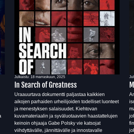
Julkaistu:
18 marraskuun, 2025
Ju
In Search of Greatness
M
Uraauurtava dokumentti paljastaa kaikkien
Am
aikojen parhaiden urheilijoiden todelliset luonteet
is
ja menestyksen salaisuudet. Kiehtovan
ma
a
kuvamateriaalin ja syväluotaavien haastattelujen
jo
keinoin ohjaaja Gabe Polsky vie katsojat
fi
viihdyttävälle, jännittävälle ja innostavalle
jo