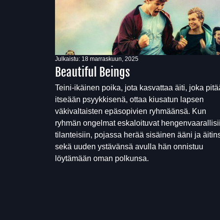
Julkaistu:
18 marraskuun, 2025
Beautiful Beings
Teini-ikäinen poika, jota kasvattaa äiti, joka pitä
itseään psyykkisenä, ottaa kiusatun lapsen
väkivaltaisten epäsopivien ryhmäänsä. Kun
ryhmän ongelmat eskaloituvat hengenvaarallisi
tilanteisiin, pojassa herää sisäinen ääni ja äitin
sekä uuden ystävänsä avulla hän onnistuu
löytämään oman polkunsa.