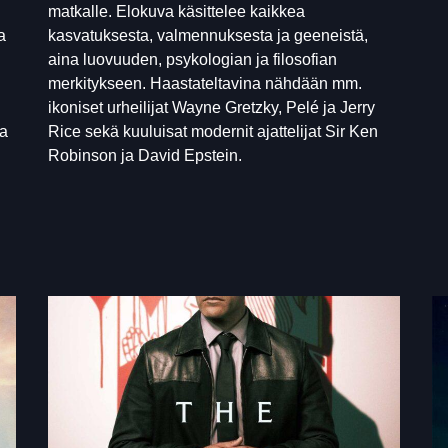
matkalle. Elokuva käsittelee kaikkea
a
kasvatuksesta, valmennuksesta ja geeneistä,
aina luovuuden, psykologian ja filosofian
merkitykseen. Haastateltavina nähdään mm.
n
ikoniset urheilijat Wayne Gretzky, Pelé ja Jerry
da
Rice sekä kuuluisat modernit ajattelijat Sir Ken
Robinson ja David Epstein.