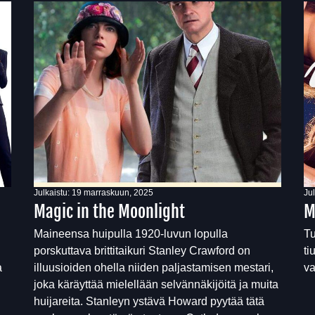
Julkaistu:
19 marraskuun, 2025
Ju
Magic in the Moonlight
M
Maineensa huipulla 1920-luvun lopulla
Tu
porskuttava brittitaikuri Stanley Crawford on
ti
a
illuusioiden ohella niiden paljastamisen mestari,
va
joka käräyttää mielellään selvännäkijöitä ja muita
huijareita. Stanleyn ystävä Howard pyytää tätä