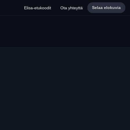
Selaa elokuvia
Elisa-etukoodit
Ota yhteyttä