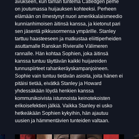
avukseen, kun tämän tuntema Catledgen perhe
on joutumassa huijauksen kohteeksi. Perheen
elämään on ilmestynyt nuori amerikkalaismeedio
kunnianhimoisen äitinsä kanssa, ja kietonut pari
sen jäsentä pikkusormensa ympärille. Stanley
tarttuu haasteeseen ja matkustaa eliittiperheiden
asuttamalle Ranskan Rivieralle Välimeren
rannalle. Hän kohtaa Sophien, joka äitinsä
kanssa tuntuu täyttävän kaikki huijareiden
tunnuspiirteet rahankeräyskampanjoineen.
Sophie vain tuntuu tietävän asioita, joita hänen ei
pitäisi tietää, eivätkä Stanley ja Howard
yhdessäkään löydä henkien kanssa
kommunikoivista istunnoista keinotekoisten
erikoisefektien jälkiä. Vaikka Stanley ei usko
hetkeäkään Sophien kykyihin, hän ajautuu
uusien ja hämmentävien tunteiden valtaan.