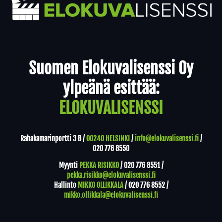
Yhteystiedot
Suomen Elokuvalisenssi Oy
ylpeänä esittää:
ELOKUVALISENSSI
Rahakamarinportti 3 B /
00240 HELSINKI
/
info@elokuvalisenssi.fi
/
020 776 8550
Myynti
PEKKA RISIKKO
/
020 776 8551
/
pekka.risikko@elokuvalisenssi.fi
Hallinto
MIKKO OLLIKKALA
/
020 776 8552
/
mikko.ollikkala@elokuvalisenssi.fi