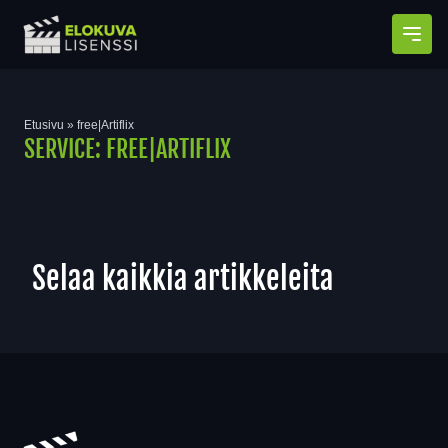
Avaa
Etusivu
»
free|Artiflix
SERVICE:
FREE|ARTIFLIX
Selaa kaikkia artikkeleita