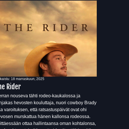
lkaistu:
18 marraskuun, 2025
he Rider
rran nouseva tähti rodeo-kaukalossa ja
hjakas hevosten kouluttaja, nuori cowboy Brady
a varoituksen, että ratsastuspäivät ovat ohi
vosen murskattua hänen kallonsa rodeossa.
ittäessään ottaa hallintaansa oman kohtalonsa,