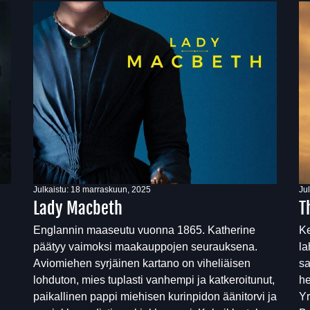
Julkaistu:
18 marraskuun, 2025
Ju
Lady Macbeth
T
Englannin maaseutu vuonna 1865. Katherine
Ke
päätyy vaimoksi maakauppojen seurauksena.
la
Aviomiehen syrjäinen kartano on viheliäisen
sa
lohduton, mies tuplasti vanhempi ja katkeroitunut,
he
paikallinen pappi miehisen kurinpidon äänitorvi ja
Yr