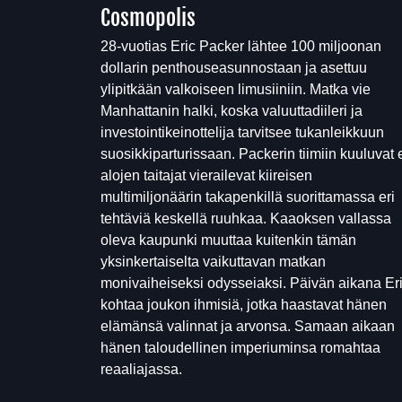
Cosmopolis
28-vuotias Eric Packer lähtee 100 miljoonan
dollarin penthouseasunnostaan ja asettuu
ylipitkään valkoiseen limusiiniin. Matka vie
Manhattanin halki, koska valuuttadiileri ja
investointikeinottelija tarvitsee tukanleikkuun
suosikkiparturissaan. Packerin tiimiin kuuluvat e
alojen taitajat vierailevat kiireisen
multimiljonäärin takapenkillä suorittamassa eri
tehtäviä keskellä ruuhkaa. Kaaoksen vallassa
oleva kaupunki muuttaa kuitenkin tämän
yksinkertaiselta vaikuttavan matkan
monivaiheiseksi odysseiaksi. Päivän aikana Er
kohtaa joukon ihmisiä, jotka haastavat hänen
elämänsä valinnat ja arvonsa. Samaan aikaan
hänen taloudellinen imperiuminsa romahtaa
reaaliajassa.