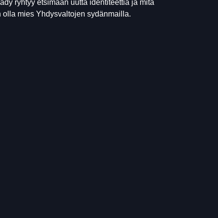
ady ryhtyy etsimään uutta identiteettiä ja mitä
 olla mies Yhdysvaltojen sydänmailla.