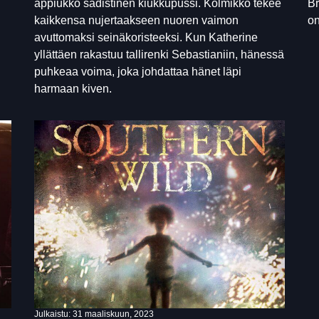
appiukko sadistinen kiukkupussi. Kolmikko tekee
Br
kaikkensa nujertaakseen nuoren vaimon
on
avuttomaksi seinäkoristeeksi. Kun Katherine
yllättäen rakastuu tallirenki Sebastianiin, hänessä
puhkeaa voima, joka johdattaa hänet läpi
harmaan kiven.
Julkaistu:
31 maaliskuun, 2023