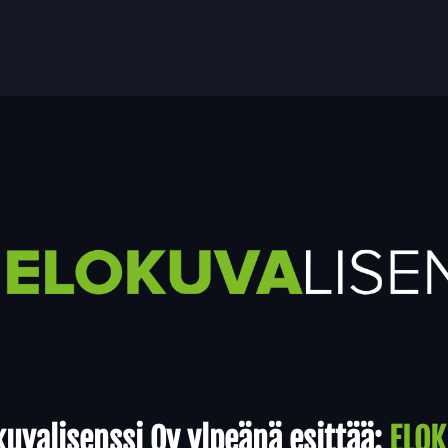
uvalisenssi Oy ylpeänä esittää:
ELOK