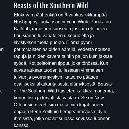
Beasts of the Southern Wild
Elokuvan päähenkilö on 6-vuotias kikkarapää
Hushpuppy, jonka isän nimi on Wink. Paikka on
Bathtub, rämeinen suoseutu jossain eteläisen
Louisianan tulvapatojen ulkopuolella ja
sivistyksen tuolla puolen. Elämä pyörii
ri
perimmäisten asioiden äärellä: vedestä nousee
rapuja ja niiden kavereita niin paljon kuin jaksaa
syödä. Kotipolttoinen tippuu joka tönössä. Kun
taivas aukeaa tuoden tullessaan vimmaisen
tulvan ja pyörremyrskyn, katsomo pääsee
osalliseksi alkukantaisesta elämyksestä. Beasts
ic
of The Southern Wild taistelee kaikkea modernia,
kunnollista ja turvallista vastaan. Se on New
Orleansin merellisiin maisemiin kajahtaneen
ohjaaja Benh Zeitlinin hempeänraivoisa idylli
ihmisistä, jotka elävät sulassa sovussa luonnon
kanssa.