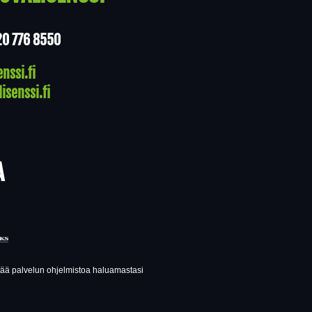
20 776 8550
nssi.fi
isenssi.fi
A
ttää palvelun ohjelmistoa haluamastasi