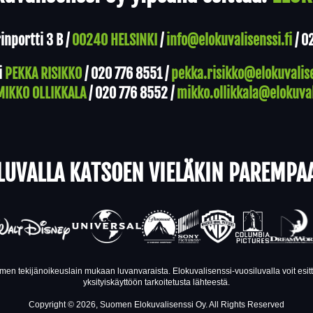
nportti 3 B /
00240 HELSINKI
/
info@elokuvalisenssi.fi
/
0
i
PEKKA RISIKKO
/
020 776 8551
/
pekka.risikko@elokuvalise
MIKKO OLLIKKALA
/
020 776 8552
/
mikko.ollikkala@elokuval
LUVALLA KATSOEN VIELÄKIN PAREMPA
en tekijänoikeuslain mukaan luvanvaraista. Elokuvalisenssi-vuosiluvalla voit esi
yksityiskäyttöön tarkoitetusta lähteestä.
Copyright © 2026, Suomen Elokuvalisenssi Oy. All Rights Reserved