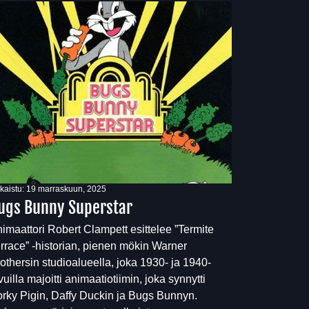
lkaistu:
19 marraskuun, 2025
ugs Bunny Superstar
imaattori Robert Clampett esittelee ”Termite
rrace” -historian, pienen mökin Warner
othersin studioalueella, joka 1930- ja 1940-
vuilla majoitti animaatiotiimin, joka synnytti
rky Pigin, Daffy Duckin ja Bugs Bunnyn.