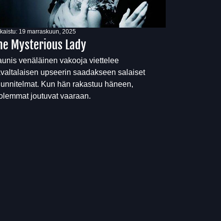
lkaistu:
19 marraskuun, 2025
he Mysterious Lady
unis venäläinen vakooja viettelee
ävaltalaisen upseerin saadakseen salaiset
unnitelmat. Kun hän rakastuu häneen,
lemmat joutuvat vaaraan.