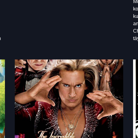
Mu
ko
ku
an
Ch
n
tä