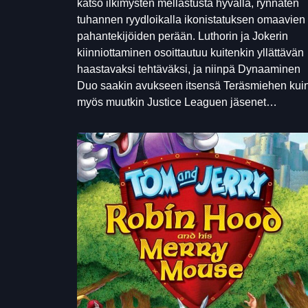
katso ilkimysten mellastusta hyvällä, rynnäten
tuhannen ryydloikalla ikonistatuksen omaavien
pahantekijöiden perään. Luthorin ja Jokerin
kiinniottaminen osoittautuu kuitenkin yllättävän
haastavaksi tehtäväksi, ja niinpä Dynaaminen
Duo saakin avukseen itsensä Teräsmiehen kui
myös muutkin Justice Leaguen jäsenet…