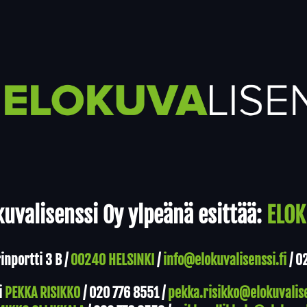
uvalisenssi Oy ylpeänä esittää:
ELOK
nportti 3 B /
00240 HELSINKI
/
info@elokuvalisenssi.fi
/
0
i
PEKKA RISIKKO
/
020 776 8551
/
pekka.risikko@elokuvalise