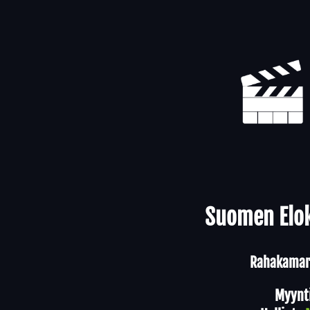
Yhteystiedot
Suomen Elok
Rahakamari
Myynt