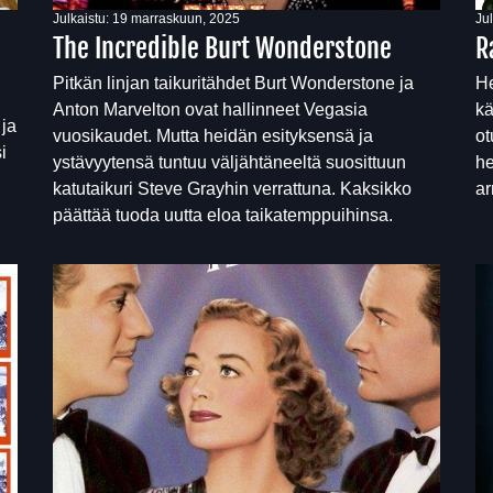
Julkaistu:
19 marraskuun, 2025
Ju
The Incredible Burt Wonderstone
R
Pitkän linjan taikuritähdet Burt Wonderstone ja
He
Anton Marvelton ovat hallinneet Vegasia
kä
 ja
vuosikaudet. Mutta heidän esityksensä ja
ot
i
ystävyytensä tuntuu väljähtäneeltä suosittuun
he
katutaikuri Steve Grayhin verrattuna. Kaksikko
ar
päättää tuoda uutta eloa taikatemppuihinsa.