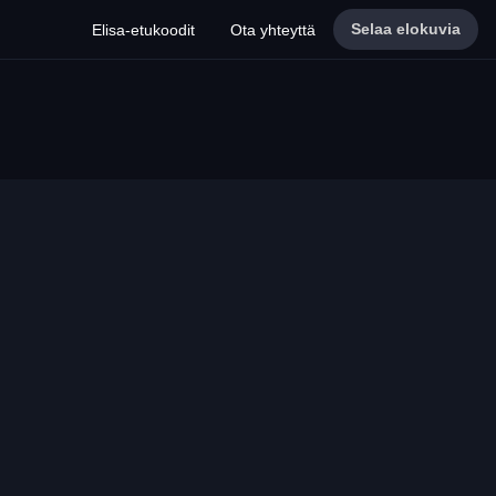
Selaa elokuvia
Elisa-etukoodit
Ota yhteyttä