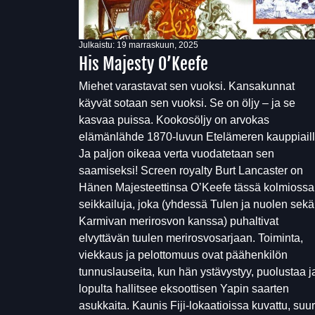
Julkaistu:
19 marraskuun, 2025
His Majesty O’Keefe
Miehet varastavat sen vuoksi. Kansakunnat
käyvät sotaan sen vuoksi. Se on öljy – ja se
kasvaa puissa. Kookosöljy on arvokas
elämänlähde 1870-luvun Etelämeren kauppiaill
Ja paljon oikeaa verta vuodatetaan sen
saamiseksi! Screen royalty Burt Lancaster on
Hänen Majesteettinsa O’Keefe tässä kolmiossa
seikkailuja, joka (yhdessä Tulen ja nuolen sekä
Karmivan merirosvon kanssa) puhaltivat
elvyttävän tuulen merirosvosarjaan. Toiminta,
viekkaus ja pelottomuus ovat päähenkilön
tunnuslauseita, kun hän ystävystyy, puolustaa j
lopulta hallitsee eksoottisen Yapin saarten
asukkaita. Kaunis Fiji-lokaatioissa kuvattu, suur