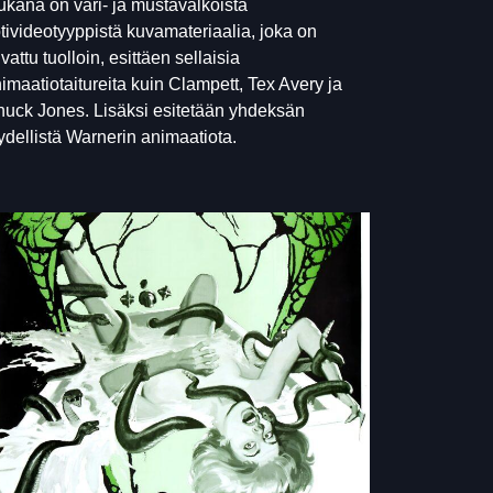
kana on väri- ja mustavalkoista
tivideotyyppistä kuvamateriaalia, joka on
vattu tuolloin, esittäen sellaisia
imaatiotaitureita kuin Clampett, Tex Avery ja
uck Jones. Lisäksi esitetään yhdeksän
ydellistä Warnerin animaatiota.