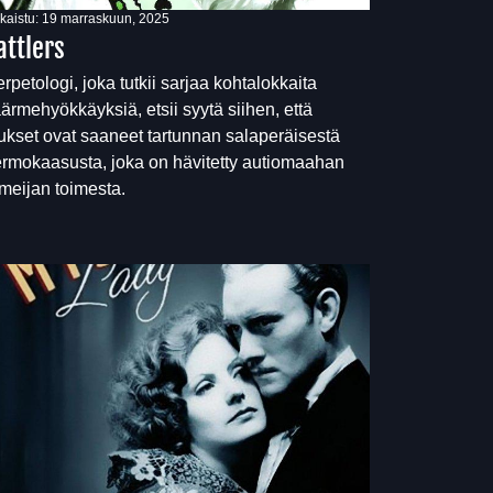
lkaistu:
19 marraskuun, 2025
attlers
rpetologi, joka tutkii sarjaa kohtalokkaita
ärmehyökkäyksiä, etsii syytä siihen, että
ukset ovat saaneet tartunnan salaperäisestä
rmokaasusta, joka on hävitetty autiomaahan
meijan toimesta.