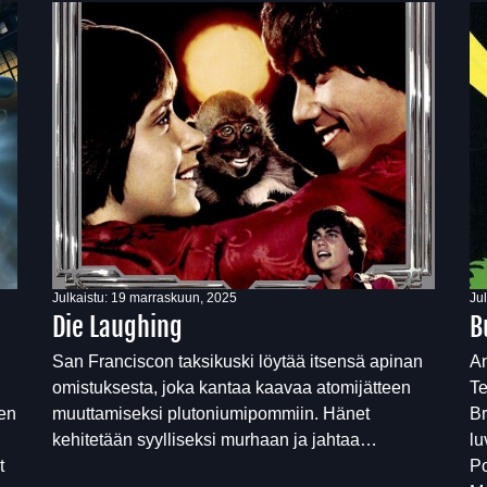
Julkaistu:
19 marraskuun, 2025
Ju
Die Laughing
B
San Franciscon taksikuski löytää itsensä apinan
An
omistuksesta, joka kantaa kaavaa atomijätteen
Te
een
muuttamiseksi plutoniumipommiin. Hänet
Br
kehitetään syylliseksi murhaan ja jahtaa…
lu
t
Po