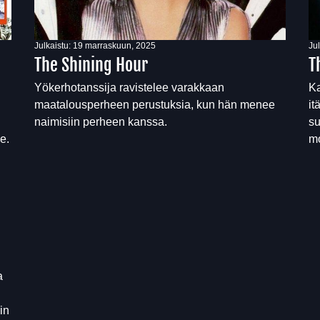
Julkaistu:
19 marraskuun, 2025
Ju
The Shining Hour
T
Yökerhotanssija ravistelee varakkaan
Ka
maatalousperheen perustuksia, kun hän menee
it
naimisiin perheen kanssa.
su
e.
mo
a
in