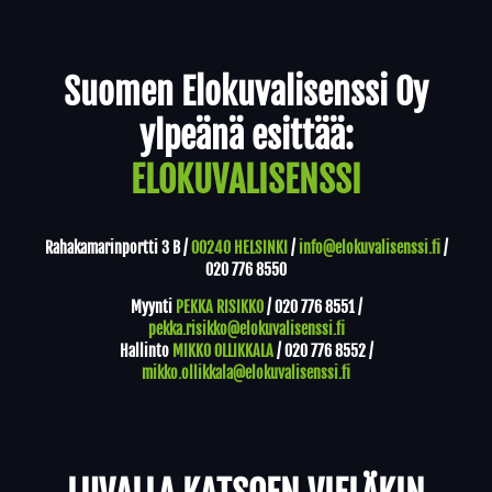
Yhteystiedot
Suomen Elokuvalisenssi Oy
ylpeänä esittää:
ELOKUVALISENSSI
Rahakamarinportti 3 B /
00240 HELSINKI
/
info@elokuvalisenssi.fi
/
020 776 8550
Myynti
PEKKA RISIKKO
/
020 776 8551
/
pekka.risikko@elokuvalisenssi.fi
Hallinto
MIKKO OLLIKKALA
/
020 776 8552
/
mikko.ollikkala@elokuvalisenssi.fi