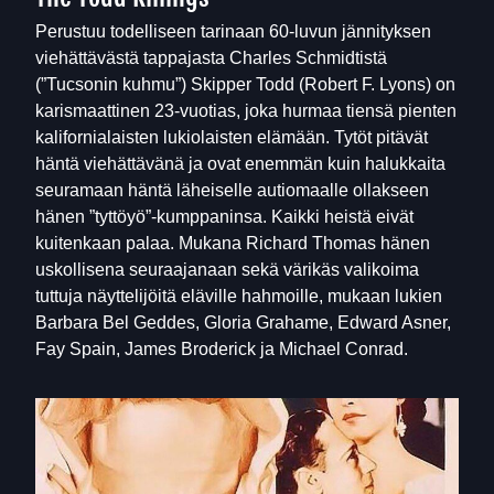
Perustuu todelliseen tarinaan 60-luvun jännityksen
viehättävästä tappajasta Charles Schmidtistä
(”Tucsonin kuhmu”) Skipper Todd (Robert F. Lyons) on
karismaattinen 23-vuotias, joka hurmaa tiensä pienten
kalifornialaisten lukiolaisten elämään. Tytöt pitävät
häntä viehättävänä ja ovat enemmän kuin halukkaita
seuramaan häntä läheiselle autiomaalle ollakseen
hänen ”tyttöyö”-kumppaninsa. Kaikki heistä eivät
kuitenkaan palaa. Mukana Richard Thomas hänen
uskollisena seuraajanaan sekä värikäs valikoima
tuttuja näyttelijöitä eläville hahmoille, mukaan lukien
Barbara Bel Geddes, Gloria Grahame, Edward Asner,
Fay Spain, James Broderick ja Michael Conrad.