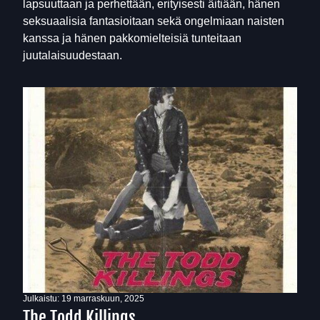
lapsuuttaan ja perhettään, erityisesti äitiään, hänen
seksuaalisia fantasioitaan sekä ongelmiaan naisten
kanssa ja hänen pakkomielteisiä tunteitaan
juutalaisuudestaan.
Julkaistu:
19 marraskuun, 2025
The Todd Killings