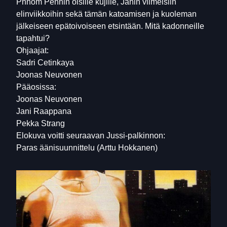
Phnom Penhin öisille kujille, Janin viimeisiin
elinviikkoihin sekä tämän katoamisen ja kuoleman
jälkeiseen epätoivoiseen etsintään. Mitä kadonneille
tapahtui?
Ohjaajat:
Sadri Cetinkaya
Joonas Neuvonen
Pääosissa:
Joonas Neuvonen
Jani Raappana
Pekka Strang
Elokuva voitti seuraavan Jussi-palkinnon:
Paras äänisuunnittelu (Arttu Hokkanen)