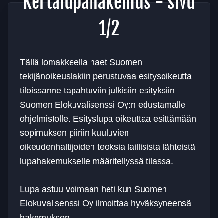
Kertalupahakemus - sivu
1/2
Tällä lomakkeella haet Suomen
tekijänoikeuslakiin perustuvaa esitysoikeutta
tiloissanne tapahtuviin julkisiin esityksiin
Suomen Elokuvalisenssi Oy:n edustamalle
ohjelmistolle. Esityslupa oikeuttaa esittämään
sopimuksen piiriin kuuluvien
oikeudenhaltijoiden teoksia laillisista lähteistä
lupahakemukselle määritellyssä tilassa.
Lupa astuu voimaan heti kun Suomen
Elokuvalisenssi Oy ilmoittaa hyväksyneensä
hakemuksen.