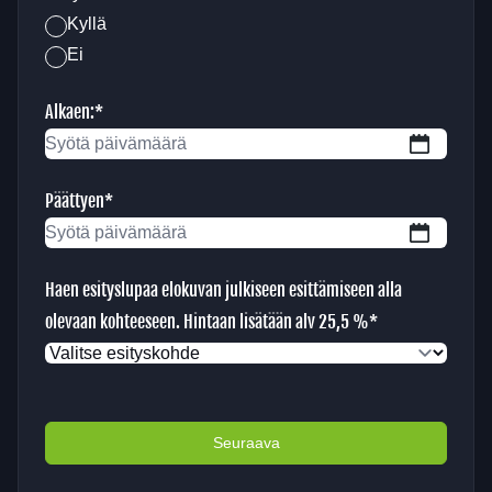
Kyllä
Ei
Alkaen:
*
PP
slash
Päättyen
*
KK
PP
slash
slash
VVVV
Haen esityslupaa elokuvan julkiseen esittämiseen alla
KK
olevaan kohteeseen. Hintaan lisätään alv 25,5 %
*
slash
VVVV