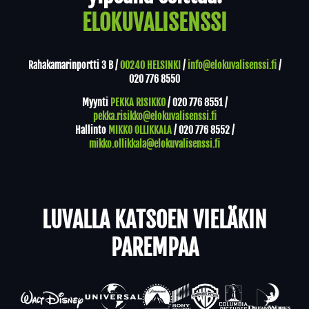
ELOKUVALISENSSI
Rahakamarinportti 3 B /
00240 HELSINKI
/
info@elokuvalisenssi.fi
/
020 776 8550
Myynti
PEKKA RISIKKO
/
020 776 8551
/
pekka.risikko@elokuvalisenssi.fi
Hallinto
MIKKO OLLIKKALA
/
020 776 8552
/
mikko.ollikkala@elokuvalisenssi.fi
LUVALLA KATSOEN VIELÄKIN
PAREMPAA