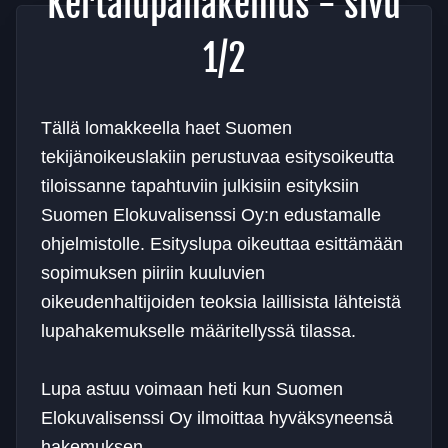
Kertalupahakemus - sivu
1/2
Tällä lomakkeella haet Suomen
tekijänoikeuslakiin perustuvaa esitysoikeutta
tiloissanne tapahtuviin julkisiin esityksiin
Suomen Elokuvalisenssi Oy:n edustamalle
ohjelmistolle. Esityslupa oikeuttaa esittämään
sopimuksen piiriin kuuluvien
oikeudenhaltijoiden teoksia laillisista lähteistä
lupahakemukselle määritellyssä tilassa.
Lupa astuu voimaan heti kun Suomen
Elokuvalisenssi Oy ilmoittaa hyväksyneensä
hakemuksen.