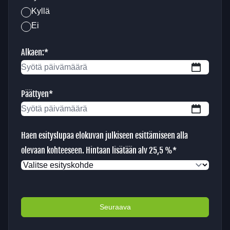
Kyllä
Ei
Alkaen:
*
PP
slash
Päättyen
*
KK
PP
slash
slash
VVVV
Haen esityslupaa elokuvan julkiseen esittämiseen alla
KK
olevaan kohteeseen. Hintaan lisätään alv 25,5 %
*
slash
VVVV