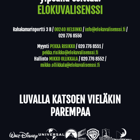
ELOKUVALISENSSI
Rahakamarinportti 3 B /
00240 HELSINKI
/
info@elokuvalisenssi.fi
/
020 776 8550
Myynti
PEKKA RISIKKO
/
020 776 8551
/
pekka.risikko@elokuvalisenssi.fi
Hallinto
MIKKO OLLIKKALA
/
020 776 8552
/
mikko.ollikkala@elokuvalisenssi.fi
LUVALLA KATSOEN VIELÄKIN
PAREMPAA