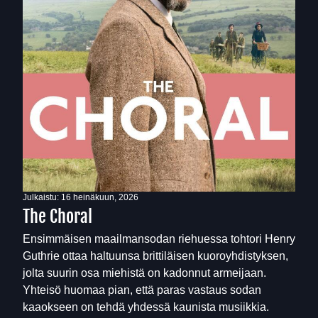
Julkaistu:
16 heinäkuun, 2026
The Choral
Ensimmäisen maailmansodan riehuessa tohtori Henry
Guthrie ottaa haltuunsa brittiläisen kuoroyhdistyksen,
jolta suurin osa miehistä on kadonnut armeijaan.
Yhteisö huomaa pian, että paras vastaus sodan
kaaokseen on tehdä yhdessä kaunista musiikkia.