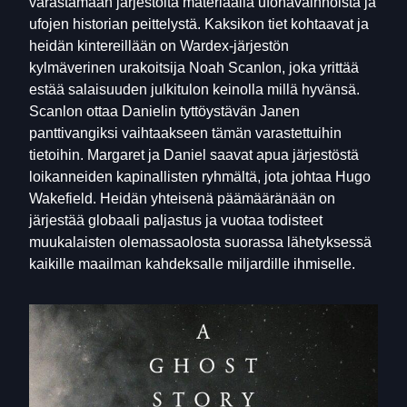
varastamaan järjestöltä materiaalia ufohavainnoista ja
ufojen historian peittelystä. Kaksikon tiet kohtaavat ja
heidän kintereillään on Wardex-järjestön
kylmäverinen urakoitsija Noah Scanlon, joka yrittää
estää salaisuuden julkitulon keinolla millä hyvänsä.
Scanlon ottaa Danielin tyttöystävän Janen
panttivangiksi vaihtaakseen tämän varastettuihin
tietoihin. Margaret ja Daniel saavat apua järjestöstä
loikanneiden kapinallisten ryhmältä, jota johtaa Hugo
Wakefield. Heidän yhteisenä päämääränään on
järjestää globaali paljastus ja vuotaa todisteet
muukalaisten olemassaolosta suorassa lähetyksessä
kaikille maailman kahdeksalle miljardille ihmiselle.