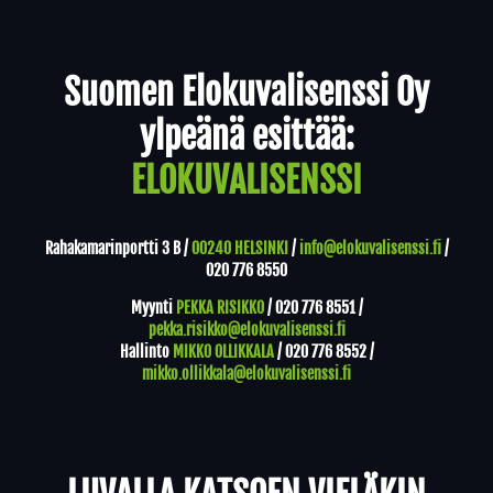
Yhteystiedot
Suomen Elokuvalisenssi Oy
ylpeänä esittää:
ELOKUVALISENSSI
Rahakamarinportti 3 B /
00240 HELSINKI
/
info@elokuvalisenssi.fi
/
020 776 8550
Myynti
PEKKA RISIKKO
/
020 776 8551
/
pekka.risikko@elokuvalisenssi.fi
Hallinto
MIKKO OLLIKKALA
/
020 776 8552
/
mikko.ollikkala@elokuvalisenssi.fi