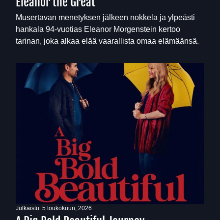
Eleanor the Great
Musertavan menetyksen jälkeen nokkela ja ylpeästi
hankala 94-vuotias Eleanor Morgenstein kertoo
tarinan, joka alkaa elää vaarallista omaa elämäänsä.
Julkaistu:
5 toukokuun, 2026