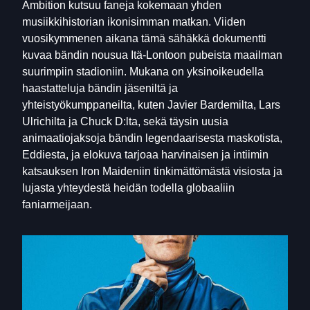
Ambition kutsuu faneja kokemaan yhden
musiikkihistorian ikonisimman matkan. Viiden
vuosikymmenen aikana tämä sähäkkä dokumentti
kuvaa bändin nousua Itä-Lontoon pubeista maailman
suurimpiin stadioniin. Mukana on yksinoikeudella
haastatteluja bändin jäseniltä ja
yhteistyökumppaneilta, kuten Javier Bardemilta, Lars
Ulrichilta ja Chuck D:lta, sekä täysin uusia
animaatiojaksoja bändin legendaarisesta maskotista,
Eddiesta, ja elokuva tarjoaa harvinaisen ja intiimin
katsauksen Iron Maideniin tinkimättömästä visiosta ja
lujasta yhteydestä heidän todella globaaliin
faniarmeijaan.