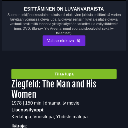
ESITTÄMINEN ON LUVANVARAISTA
Suomen tekijänoikeuslain mukaisesti elokuvien julkista esittämistä varten
tarvitaan voimassa oleva lupa. Elokuvalisenssin luvilla esität elokuvia
vastuullisesti miltä tahansa yksityiskäyttöön tarkoitetulta esityslähteeltä
(mm. DVD, Blu-ray, Yle Areena, muut suoratoistopalvelut sekä tv-
tallenteet).
Valitse elokuva
Tilaa lupa
Ziegfeld: The Man and His
Women
1978 | 150 min | draama, tv movie
Lisenssityyppi:
Kertalupa, Vuosilupa, Yhdistelmälupa
Ikäraja: