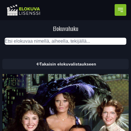
Avaa
Elokuvahaku
Takaisin elokuvalistaukseen