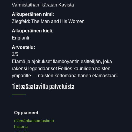
Varmistathan ikärajan
Kavista
Alkuperäinen nimi:
Ziegfeld: The Man and His Women
Alkuperäinen kieli:
Englanti
Arvostelu:
3/5
Elämä ja ajoitukset flamboyantin esittelijän, joka
rakensi legendaariset Follies kauniiden naisten
ympärille — naisten kertomana hänen elämästään.
Tietoa
Saatavilla palveluista
Oppiaineet
elämänkatsomustieto
historia