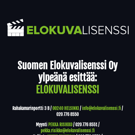
Yhteystiedot
Suomen Elokuvalisenssi Oy
ylpeänä esittää:
ELOKUVALISENSSI
Rahakamarinportti 3 B /
00240 HELSINKI
/
info@elokuvalisenssi.fi
/
020 776 8550
Myynti
PEKKA RISIKKO
/
020 776 8551
/
pekka.risikko@elokuvalisenssi.fi