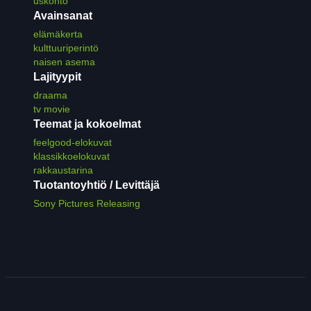
uskonto
Avainsanat
elämäkerta
kulttuuriperintö
naisen asema
Lajityypit
draama
tv movie
Teemat ja kokoelmat
feelgood-elokuvat
klassikkoelokuvat
rakkaustarina
Tuotantoyhtiö / Levittäjä
Sony Pictures Releasing