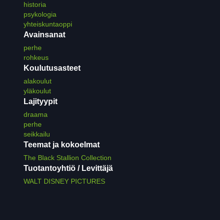
historia
psykologia
yhteiskuntaoppi
Avainsanat
perhe
rohkeus
Koulutusasteet
alakoulut
yläkoulut
Lajityypit
draama
perhe
seikkailu
Teemat ja kokoelmat
The Black Stallion Collection
Tuotantoyhtiö / Levittäjä
WALT DISNEY PICTURES