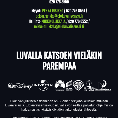
020 776 8550
Myynti
PEKKA RISIKKO
/
020 776 8551
/
pekka.risikko@elokuvalisenssi.fi
Hallinto
MIKKO OLLIKKALA
/
020 776 8552
/
mikko.ollikkala@elokuvalisenssi.fi
LUVALLA KATSOEN VIELÄKIN
PAREMPAA
Elokuvan julkinen esittäminen on Suomen tekijänoikeuslain mukaan
luvanvaraista. Elokuvalisenssi-vuosiluvalla voit esittää palvelun ohjelmistoa
haluamastasi yksityiskäyttöön tarkoitetusta lähteestä.