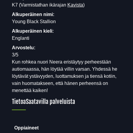
K7
(Varmistathan ikärajan
Kavista
)
Alkuperäinen nimi:
Young Black Stallion
Alkuperäinen kieli:
Englanti
Arvostelu:
3/5
Kun rohkea nuori Neera eristäytyy perheestään
autiomaassa, hän löytää villin varsan. Yhdessä he
löytävät ystävyyden, luottamuksen ja tiensä kotiin,
vain huomatakseen, että hänen perheensä on
menettää kaiken!
Tietoa
Saatavilla palveluista
Oppiaineet