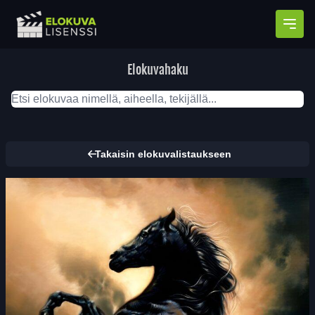
Avaa
Elokuvahaku
Takaisin elokuvalistaukseen