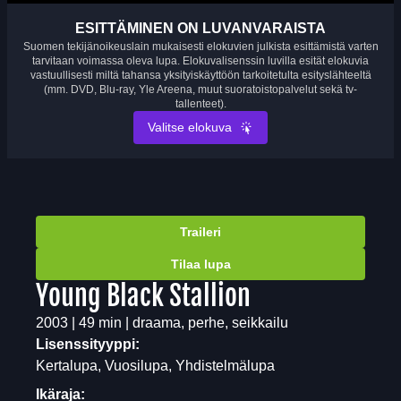
ESITTÄMINEN ON LUVANVARAISTA
Suomen tekijänoikeuslain mukaisesti elokuvien julkista esittämistä varten
tarvitaan voimassa oleva lupa. Elokuvalisenssin luvilla esität elokuvia
vastuullisesti miltä tahansa yksityiskäyttöön tarkoitetulta esityslähteeltä
(mm. DVD, Blu-ray, Yle Areena, muut suoratoistopalvelut sekä tv-
tallenteet).
Valitse elokuva
Traileri
Tilaa lupa
Young Black Stallion
2003 | 49 min | draama, perhe, seikkailu
Lisenssityyppi:
Kertalupa, Vuosilupa, Yhdistelmälupa
Ikäraja: