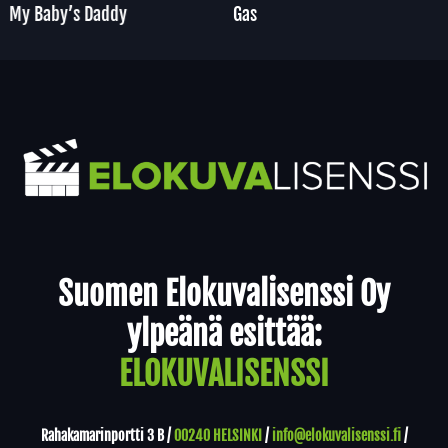
My Baby’s Daddy
Gas
Yhteystiedot
Suomen Elokuvalisenssi Oy
ylpeänä esittää:
ELOKUVALISENSSI
Rahakamarinportti 3 B /
00240 HELSINKI
/
info@elokuvalisenssi.fi
/