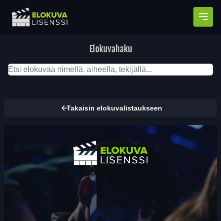
Avaa
Elokuvahaku
Takaisin elokuvalistaukseen