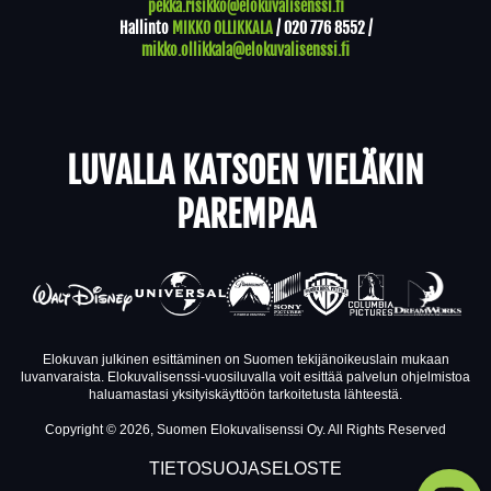
pekka.risikko@elokuvalisenssi.fi
Hallinto
MIKKO OLLIKKALA
/
020 776 8552
/
mikko.ollikkala@elokuvalisenssi.fi
LUVALLA KATSOEN VIELÄKIN
PAREMPAA
Elokuvan julkinen esittäminen on Suomen tekijänoikeuslain mukaan
luvanvaraista. Elokuvalisenssi-vuosiluvalla voit esittää palvelun ohjelmistoa
haluamastasi yksityiskäyttöön tarkoitetusta lähteestä.
Copyright © 2026, Suomen Elokuvalisenssi Oy. All Rights Reserved
TIETOSUOJASELOSTE