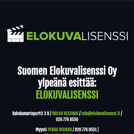
Yhteystiedot
Suomen Elokuvalisenssi Oy
ylpeänä esittää:
ELOKUVALISENSSI
Rahakamarinportti 3 B /
00240 HELSINKI
/
info@elokuvalisenssi.fi
/
020 776 8550
Myynti
PEKKA RISIKKO
/
020 776 8551
/