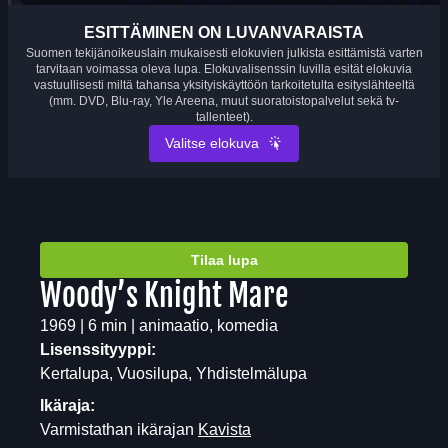
ESITTÄMINEN ON LUVANVARAISTA
Suomen tekijänoikeuslain mukaisesti elokuvien julkista esittämistä varten
tarvitaan voimassa oleva lupa. Elokuvalisenssin luvilla esität elokuvia
vastuullisesti miltä tahansa yksityiskäyttöön tarkoitetulta esityslähteeltä
(mm. DVD, Blu-ray, Yle Areena, muut suoratoistopalvelut sekä tv-
tallenteet).
Valitse elokuva
Tilaa lupa
Woody’s Knight Mare
1969 | 6 min | animaatio, komedia
Lisenssityyppi:
Kertalupa, Vuosilupa, Yhdistelmälupa
Ikäraja:
Varmistathan ikärajan
Kavista