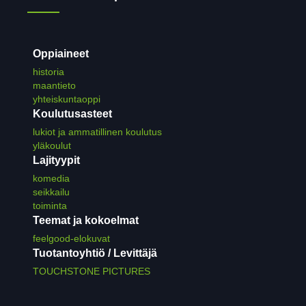
Oppiaineet
historia
maantieto
yhteiskuntaoppi
Koulutusasteet
lukiot ja ammatillinen koulutus
yläkoulut
Lajityypit
komedia
seikkailu
toiminta
Teemat ja kokoelmat
feelgood-elokuvat
Tuotantoyhtiö / Levittäjä
TOUCHSTONE PICTURES