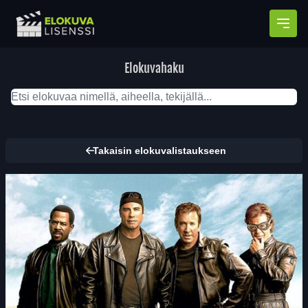
Avaa
Elokuvahaku
Takaisin elokuvalistaukseen