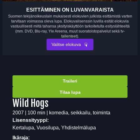
ESITTÄMINEN ON LUVANVARAISTA
Suomen tekijänoikeuslain mukaisesti elokuvien julkista esittämistä varten
tarvitaan voimassa oleva lupa. Elokuvalisenssin luvilla esität elokuvia
vastuullisesti miltä tahansa yksityiskäyttöön tarkoitetulta esityslähteeltä
(mm. DVD, Blu-ray, Yle Areena, muut suoratoistopalvelut sekä tv-
tallenteet).
Valitse elokuva
Traileri
Tilaa lupa
Wild Hogs
2007 | 100 min | komedia, seikkailu, toiminta
Lisenssityyppi:
Kertalupa, Vuosilupa, Yhdistelmälupa
Ikäraja: