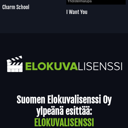
Yhdistelmälupa
Charm School
I Want You
Yhteystiedot
Suomen Elokuvalisenssi Oy
ylpeänä esittää:
ELOKUVALISENSSI