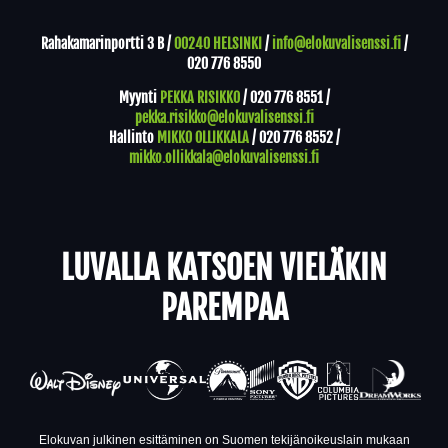
Rahakamarinportti 3 B /
00240 HELSINKI
/
info@elokuvalisenssi.fi
/
020 776 8550
Myynti
PEKKA RISIKKO
/
020 776 8551
/
pekka.risikko@elokuvalisenssi.fi
Hallinto
MIKKO OLLIKKALA
/
020 776 8552
/
mikko.ollikkala@elokuvalisenssi.fi
LUVALLA KATSOEN VIELÄKIN
PAREMPAA
Elokuvan julkinen esittäminen on Suomen tekijänoikeuslain mukaan