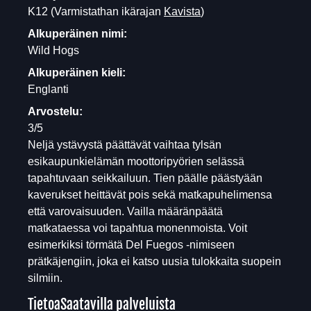
K12
(Varmistathan ikärajan
Kavista
)
Alkuperäinen nimi:
Wild Hogs
Alkuperäinen kieli:
Englanti
Arvostelu:
3/5
Neljä ystävystä päättävät vaihtaa tylsän
esikaupunkielämän moottoripyörien selässä
tapahtuvaan seikkailuun. Tien päälle päästyään
kaverukset heittävät pois sekä matkapuhelimensa
että varovaisuuden. Vailla määränpäätä
matkataessa voi tapahtua monenmoista. Voit
esimerkiksi törmätä Del Fuegos -nimiseen
prätkäjengiin, joka ei katso uusia tulokkaita suopein
silmiin.
Tietoa
Saatavilla palveluista