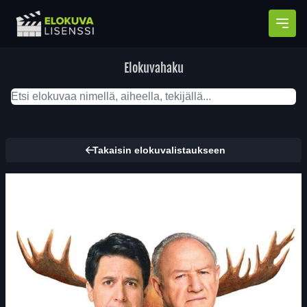
Avaa
Elokuvahaku
Takaisin elokuvalistaukseen