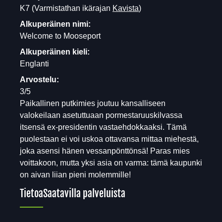
K7
(Varmistathan ikärajan
Kavista
)
Alkuperäinen nimi:
Welcome to Mooseport
Alkuperäinen kieli:
Englanti
Arvostelu:
3/5
Paikallinen putkimies joutuu kansalliseen
valokeilaan asetuttuaan pormestaruuskilvassa
itsensä ex-presidentin vastaehdokkaaksi. Tämä
puolestaan ei voi uskoa ottavansa mittaa miehestä,
joka asensi hänen vessanpönttönsä! Paras mies
voittakoon, mutta yksi asia on varma: tämä kaupunki
on aivan liian pieni molemmille!
Tietoa
Saatavilla palveluista