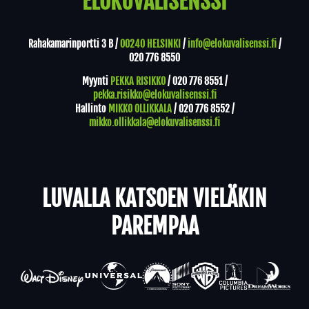
ELOKUVALISENSSI
Rahakamarinportti 3 B /
00240 HELSINKI
/
info@elokuvalisenssi.fi
/
020 776 8550
Myynti
PEKKA RISIKKO
/
020 776 8551
/
pekka.risikko@elokuvalisenssi.fi
Hallinto
MIKKO OLLIKKALA
/
020 776 8552
/
mikko.ollikkala@elokuvalisenssi.fi
LUVALLA KATSOEN VIELÄKIN
PAREMPAA