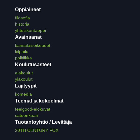
Oppiaineet
filosofia
historia
yhteiskuntaoppi
Avainsanat
kansalaisoikeudet
kilpailu
politiikka
Koulutusasteet
alakoulut
yläkoulut
Lajityypit
komedia
Teemat ja kokoelmat
feelgood-elokuvat
sateenkaari
Tuotantoyhtiö / Levittäjä
20TH CENTURY FOX