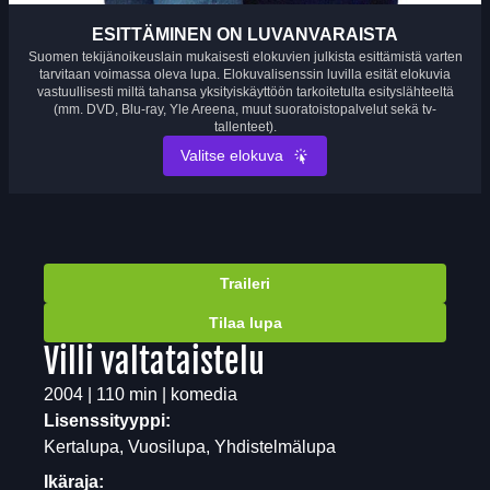
ESITTÄMINEN ON LUVANVARAISTA
Suomen tekijänoikeuslain mukaisesti elokuvien julkista esittämistä varten
tarvitaan voimassa oleva lupa. Elokuvalisenssin luvilla esität elokuvia
vastuullisesti miltä tahansa yksityiskäyttöön tarkoitetulta esityslähteeltä
(mm. DVD, Blu-ray, Yle Areena, muut suoratoistopalvelut sekä tv-
tallenteet).
Valitse elokuva
Traileri
Tilaa lupa
Villi valtataistelu
2004 | 110 min | komedia
Lisenssityyppi:
Kertalupa, Vuosilupa, Yhdistelmälupa
Ikäraja: