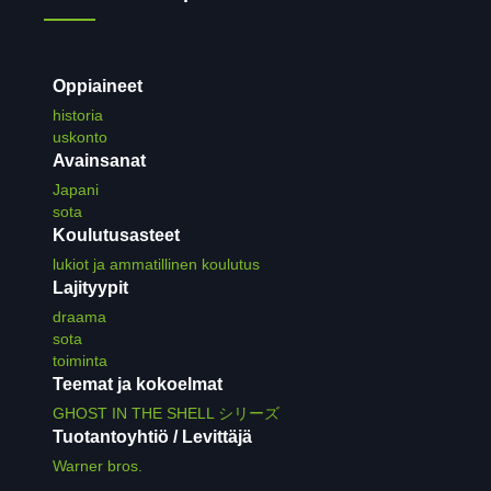
Oppiaineet
historia
uskonto
Avainsanat
Japani
sota
Koulutusasteet
lukiot ja ammatillinen koulutus
Lajityypit
draama
sota
toiminta
Teemat ja kokoelmat
GHOST IN THE SHELL シリーズ
Tuotantoyhtiö / Levittäjä
Warner bros.