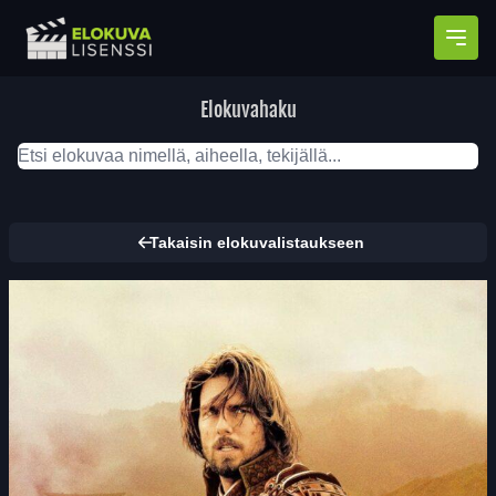
Avaa
Elokuvahaku
Takaisin elokuvalistaukseen