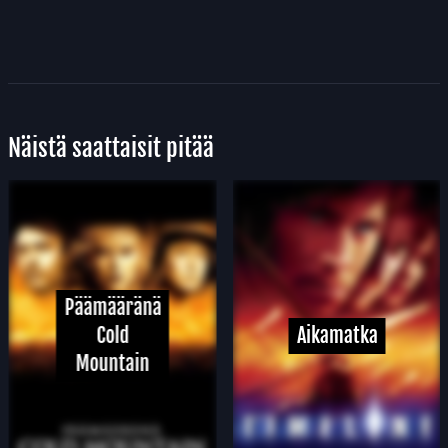
Näistä saattaisit pitää
Päämääränä
Cold
Aikamatka
Mountain