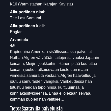
K16
(Varmistathan ikärajan
Kavista
)
Alkuperäinen nimi:
The Last Samurai
Alkuperäinen kieli:
Englanti
Arvostelu:
4/5
Kapteenina Amerikan sisällissodassa palvellut
Nathan Algren värvätään taitojensa vuoksi Japanin
keisarin, Meijin, joukkoihin. Hänen pitää kouluttaa
keisarin joukot ratkaisevaan taisteluun maan
viimeisiä samuraita vastaan. Algren haavoittuu ja
joutuu samuraiden vangiksi. Vankeudessa hän
tutustuu heidän tapoihinsa, kulttuuriinsa ja
kunniakäsitykseensä. Enää ei olekaan selvää,
kumman puolen hän valitsee…
Tietoa
Saatavilla palveluista