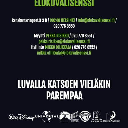
ELOKUVALISENSSI
Rahakamarinportti 3 B /
00240 HELSINKI
/
info@elokuvalisenssi.fi
/
020 776 8550
Myynti
PEKKA RISIKKO
/
020 776 8551
/
pekka.risikko@elokuvalisenssi.fi
Hallinto
MIKKO OLLIKKALA
/
020 776 8552
/
mikko.ollikkala@elokuvalisenssi.fi
LUVALLA KATSOEN VIELÄKIN
PAREMPAA