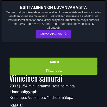
ESITTÄMINEN ON LUVANVARAISTA
Suomen tekijänoikeuslain mukaisesti elokuvien julkista esittämistä varten
tarvitaan voimassa oleva lupa. Elokuvalisenssin luvilla esität elokuvia
vastuullisesti miltä tahansa yksityiskäyttöön tarkoitetulta esityslähteeltä
(mm. DVD, Blu-ray, Yle Areena, muut suoratoistopalvelut sekä tv-
tallenteet).
Valitse elokuva
Traileri
Tilaa lupa
Viimeinen samurai
2003 | 154 min | draama, sota, toiminta
Lisenssityyppi:
Kertalupa, Vuosilupa, Yhdistelmälupa
Ikäraja: