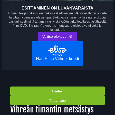
ESITTÄMINEN ON LUVANVARAISTA
Suomen tekijänoikeuslain mukaisesti elokuvien julkista esittämistä varten
tarvitaan voimassa oleva lupa. Elokuvalisenssin luvilla esität elokuvia
vastuullisesti miltä tahansa yksityiskäyttöön tarkoitetulta esityslähteeltä
(mm. DVD, Blu-ray, Yle Areena, muut suoratoistopalvelut sekä tv-
tallenteet).
Valitse elokuva
Hae Elisa Viihde -koodi
Traileri
Tilaa lupa
Vihreän timantin metsästys