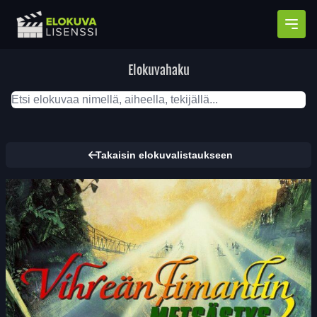
Avaa
Elokuvahaku
Takaisin elokuvalistaukseen