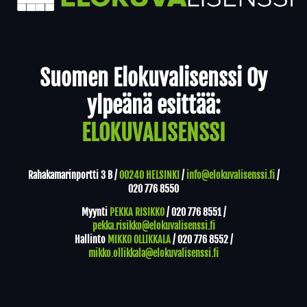
Yhteystiedot
Suomen Elokuvalisenssi Oy
ylpeänä esittää:
ELOKUVALISENSSI
Rahakamarinportti 3 B /
00240 HELSINKI
/
info@elokuvalisenssi.fi
/
020 776 8550
Myynti
PEKKA RISIKKO
/
020 776 8551
/
pekka.risikko@elokuvalisenssi.fi
Hallinto
MIKKO OLLIKKALA
/
020 776 8552
/
mikko.ollikkala@elokuvalisenssi.fi