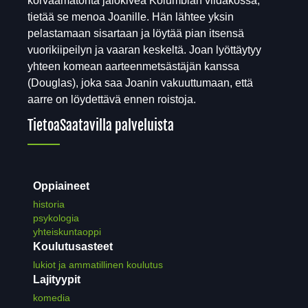
korvaamatonta jalokiveä Kolumbian viidakossa,
tietää se menoa Joanille. Hän lähtee yksin
pelastamaan sisartaan ja löytää pian itsensä
vuorikiipeilyn ja vaaran keskeltä. Joan lyöttäytyy
yhteen komean aarteenmetsästäjän kanssa
(Douglas), joka saa Joanin vakuuttumaan, että
aarre on löydettävä ennen roistoja.
Tietoa
Saatavilla palveluista
Oppiaineet
historia
psykologia
yhteiskuntaoppi
Koulutusasteet
lukiot ja ammatillinen koulutus
Lajityypit
komedia