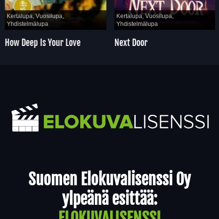
Kertalupa, Vuosilupa,
Kertalupa, Vuosilupa,
Yhdistelmälupa
Yhdistelmälupa
How Deep Is Your Love
Next Door
Yhteystiedot
Suomen Elokuvalisenssi Oy
ylpeänä esittää:
ELOKUVALISENSSI