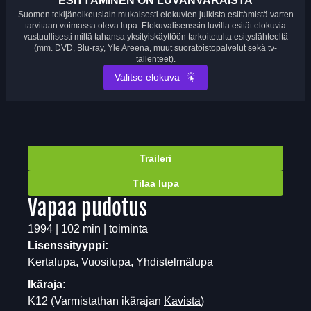
ESITTÄMINEN ON LUVANVARAISTA
Suomen tekijänoikeuslain mukaisesti elokuvien julkista esittämistä varten
tarvitaan voimassa oleva lupa. Elokuvalisenssin luvilla esität elokuvia
vastuullisesti miltä tahansa yksityiskäyttöön tarkoitetulta esityslähteeltä
(mm. DVD, Blu-ray, Yle Areena, muut suoratoistopalvelut sekä tv-
tallenteet).
Valitse elokuva
Traileri
Tilaa lupa
Vapaa pudotus
1994 | 102 min | toiminta
Lisenssityyppi:
Kertalupa, Vuosilupa, Yhdistelmälupa
Ikäraja:
K12
(Varmistathan ikärajan
Kavista
)