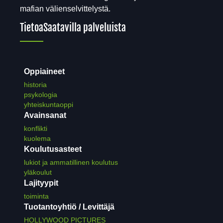
mafian välienselvittelystä.
Tietoa
Saatavilla palveluista
Oppiaineet
historia
psykologia
yhteiskuntaoppi
Avainsanat
konflikti
kuolema
Koulutusasteet
lukiot ja ammatillinen koulutus
yläkoulut
Lajityypit
toiminta
Tuotantoyhtiö / Levittäjä
HOLLYWOOD PICTURES