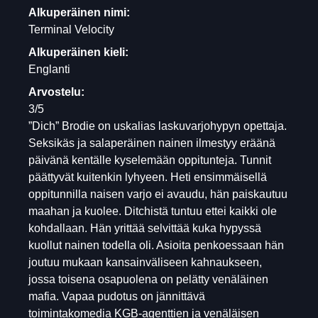
Alkuperäinen nimi:
Terminal Velocity
Alkuperäinen kieli:
Englanti
Arvostelu:
3/5
”Dich” Brodie on uskalias laskuvarjohypyn opettaja.
Seksikäs ja salaperäinen nainen ilmestyy eräänä
päivänä kentälle kyselemään oppitunteja. Tunnit
päättyvät kuitenkin lyhyeen. Heti ensimmäisellä
oppitunnilla naisen varjo ei avaudu, hän paiskautuu
maahan ja kuolee. Ditchistä tuntuu ettei kaikki ole
kohdallaan. Hän yrittää selvittää kuka hypyssä
kuollut nainen todella oli. Asioita penkoessaan hän
joutuu mukaan kansainväliseen kahnaukseen,
jossa toisena osapuolena on pelätty venäläinen
mafia. Vapaa pudotus on jännittävä
toimintakomedia KGB-agenttien ja venäläisen