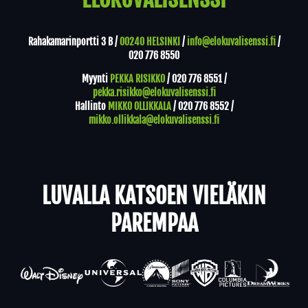
Rahakamarinportti 3 B /
00240 HELSINKI
/
info@elokuvalisenssi.fi
/
020 776 8550
Myynti
PEKKA RISIKKO
/
020 776 8551
/
pekka.risikko@elokuvalisenssi.fi
Hallinto
MIKKO OLLIKKALA
/
020 776 8552
/
mikko.ollikkala@elokuvalisenssi.fi
LUVALLA KATSOEN VIELÄKIN
PAREMPAA