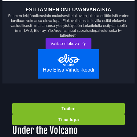
ESITTÄMINEN ON LUVANVARAISTA
Suomen tekijänoikeuslain mukaisesti elokuvien julkista esittämistä varten
tarvitaan voimassa oleva lupa. Elokuvalisenssin luvilla esität elokuvia
vastuullisesti miltä tahansa yksityiskäyttöön tarkoitetulta esityslähteeltä
(mm. DVD, Blu-ray, Yle Areena, muut suoratoistopalvelut sekä tv-
tallenteet).
Valitse elokuva
Hae Elisa Viihde -koodi
Traileri
Tilaa lupa
Under the Volcano