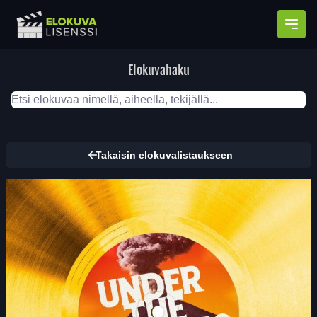
Avaa
Elokuvahaku
Takaisin elokuvalistaukseen