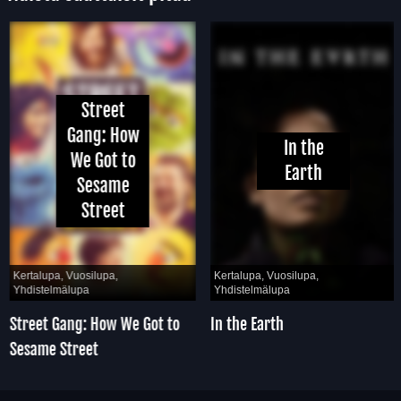
Street
Gang: How
In the
We Got to
Earth
Sesame
Street
Kertalupa, Vuosilupa,
Kertalupa, Vuosilupa,
Yhdistelmälupa
Yhdistelmälupa
Street Gang: How We Got to
In the Earth
Sesame Street