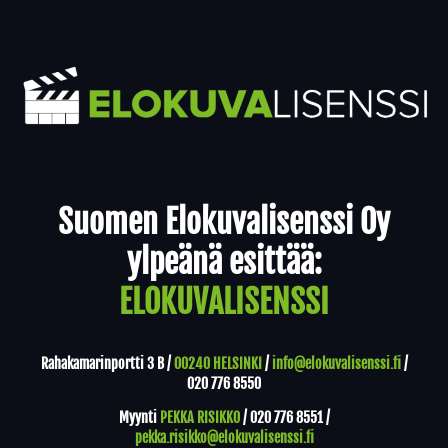
Yhteystiedot
Suomen Elokuvalisenssi Oy
ylpeänä esittää:
ELOKUVALISENSSI
Rahakamarinportti 3 B /
00240 HELSINKI
/
info@elokuvalisenssi.fi
/
020 776 8550
Myynti
PEKKA RISIKKO
/
020 776 8551
/
pekka.risikko@elokuvalisenssi.fi