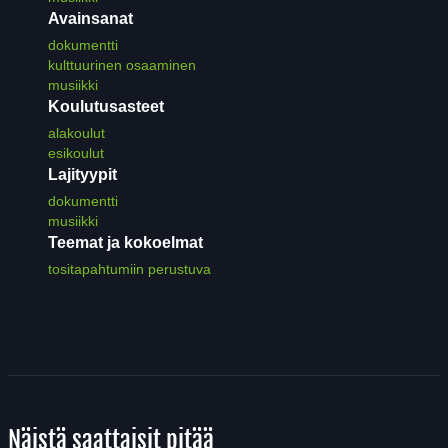
Avainsanat
dokumentti
kulttuurinen osaaminen
musiikki
Koulutusasteet
alakoulut
esikoulut
Lajityypit
dokumentti
musiikki
Teemat ja kokoelmat
tositapahtumiin perustuva
Näistä saattaisit pitää