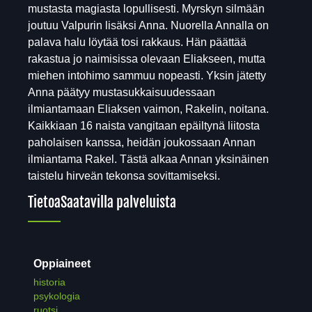
mustasta magiasta lopullisesti. Myrskyn silmään
joutuu Valpurin lisäksi Anna. Nuorella Annalla on
palava halu löytää tosi rakkaus. Hän päättää
rakastua jo naimisissa olevaan Eliakseen, mutta
miehen intohimo sammuu nopeasti. Yksin jätetty
Anna päätyy mustasukkaisuudessaan
ilmiantamaan Eliaksen vaimon, Rakelin, noitana.
Kaikkiaan 16 naista vangitaan epäiltynä liitosta
paholaisen kanssa, heidän joukossaan Annan
ilmiantama Rakel. Tästä alkaa Annan yksinäinen
taistelu hirveän tekonsa sovittamiseksi.
Tietoa
Saatavilla palveluista
Oppiaineet
historia
psykologia
ruotsi