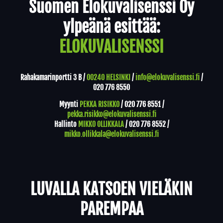
Suomen Elokuvalisenssi Oy
ylpeänä esittää:
ELOKUVALISENSSI
Rahakamarinportti 3 B /
00240 HELSINKI
/
info@elokuvalisenssi.fi
/
020 776 8550
Myynti
PEKKA RISIKKO
/
020 776 8551
/
pekka.risikko@elokuvalisenssi.fi
Hallinto
MIKKO OLLIKKALA
/
020 776 8552
/
mikko.ollikkala@elokuvalisenssi.fi
LUVALLA KATSOEN VIELÄKIN
PAREMPAA