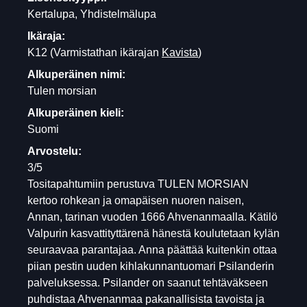
Kertalupa, Yhdistelmälupa
Ikäraja:
K12
(Varmistathan ikärajan
Kavista
)
Alkuperäinen nimi:
Tulen morsian
Alkuperäinen kieli:
Suomi
Arvostelu:
3/5
Tositapahtumiin perustuva TULEN MORSIAN
kertoo rohkean ja omapäisen nuoren naisen,
Annan, tarinan vuoden 1666 Ahvenanmaalla. Kätilö
Valpurin kasvattityttärenä hänestä koulutetaan kylän
seuraavaa parantajaa. Anna päättää kuitenkin ottaa
piian pestin uuden kihlakunnantuomari Psilanderin
palveluksessa. Psilander on saanut tehtäväkseen
puhdistaa Ahvenanmaa pakanallisista tavoista ja