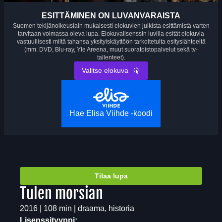
ESITTÄMINEN ON LUVANVARAISTA
Suomen tekijänoikeuslain mukaisesti elokuvien julkista esittämistä varten
tarvitaan voimassa oleva lupa. Elokuvalisenssin luvilla esität elokuvia
vastuullisesti miltä tahansa yksityiskäyttöön tarkoitetulta esityslähteeltä
(mm. DVD, Blu-ray, Yle Areena, muut suoratoistopalvelut sekä tv-
tallenteet).
Valitse elokuva
Hae Elisa Viihde -koodi
Tilaa lupa
Tulen morsian
2016 | 108 min | draama, historia
Lisenssityyppi: