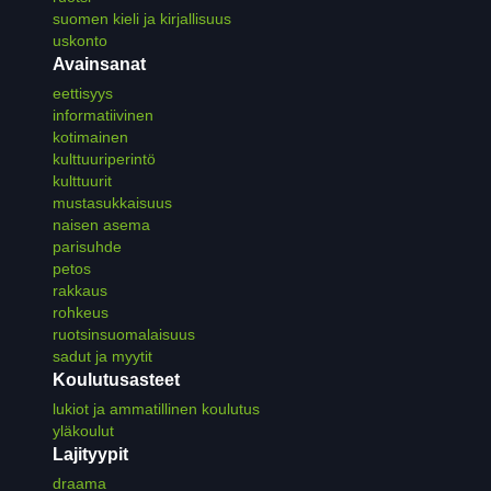
suomen kieli ja kirjallisuus
uskonto
Avainsanat
eettisyys
informatiivinen
kotimainen
kulttuuriperintö
kulttuurit
mustasukkaisuus
naisen asema
parisuhde
petos
rakkaus
rohkeus
ruotsinsuomalaisuus
sadut ja myytit
Koulutusasteet
lukiot ja ammatillinen koulutus
yläkoulut
Lajityypit
draama