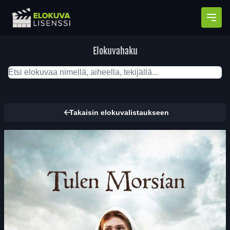
Avaa
Elokuvahaku
Takaisin elokuvalistaukseen