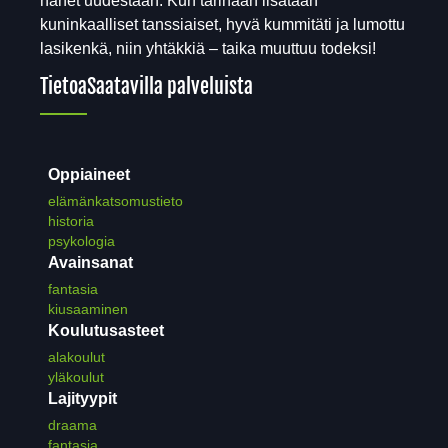
hänet uudestaan. Kun tarinaan lisätään
kuninkaalliset tanssiaiset, hyvä kummitäti ja lumottu
lasikenkä, niin yhtäkkiä – taika muuttuu todeksi!
Tietoa
Saatavilla palveluista
Oppiaineet
elämänkatsomustieto
historia
psykologia
Avainsanat
fantasia
kiusaaminen
Koulutusasteet
alakoulut
yläkoulut
Lajityypit
draama
fantasia