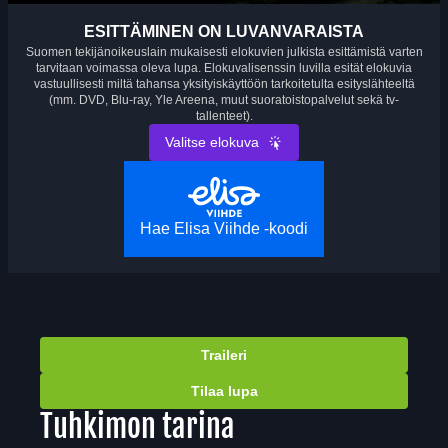
ESITTÄMINEN ON LUVANVARAISTA
Suomen tekijänoikeuslain mukaisesti elokuvien julkista esittämistä varten
tarvitaan voimassa oleva lupa. Elokuvalisenssin luvilla esität elokuvia
vastuullisesti miltä tahansa yksityiskäyttöön tarkoitetulta esityslähteeltä
(mm. DVD, Blu-ray, Yle Areena, muut suoratoistopalvelut sekä tv-
tallenteet).
Valitse elokuva
Hae Elisa Viihde -koodi
Traileri
Tilaa lupa
Tuhkimon tarina