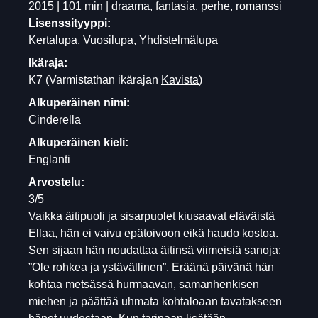
2015 | 101 min | draama, fantasia, perhe, romanssi
Lisenssityyppi:
Kertalupa, Vuosilupa, Yhdistelmälupa
Ikäraja:
K7
(Varmistathan ikärajan
Kavista
)
Alkuperäinen nimi:
Cinderella
Alkuperäinen kieli:
Englanti
Arvostelu:
3/5
Vaikka äitipuoli ja sisarpuolet kiusaavat eläväistä
Ellaa, hän ei vaivu epätoivoon eikä haudo kostoa.
Sen sijaan hän noudattaa äitinsä viimeisiä sanoja:
”Ole rohkea ja ystävällinen”. Eräänä päivänä hän
kohtaa metsässä hurmaavan, samanhenkisen
miehen ja päättää uhmata kohtaloaan tavatakseen