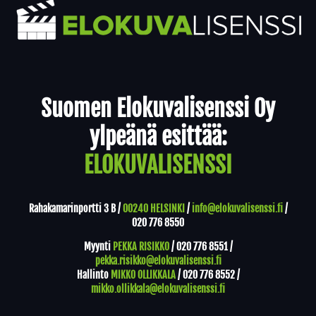
Yhteystiedot
Suomen Elokuvalisenssi Oy
ylpeänä esittää:
ELOKUVALISENSSI
Rahakamarinportti 3 B /
00240 HELSINKI
/
info@elokuvalisenssi.fi
/
020 776 8550
Myynti
PEKKA RISIKKO
/
020 776 8551
/
pekka.risikko@elokuvalisenssi.fi
Hallinto
MIKKO OLLIKKALA
/
020 776 8552
/
mikko.ollikkala@elokuvalisenssi.fi