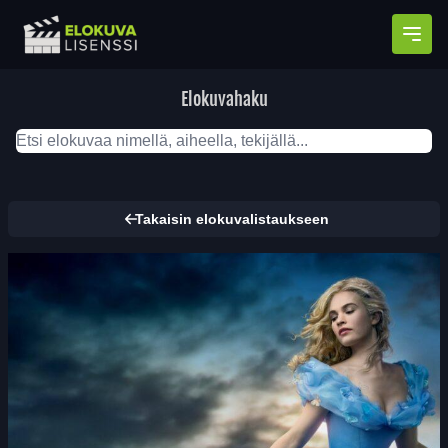
Avaa
Elokuvahaku
Takaisin elokuvalistaukseen