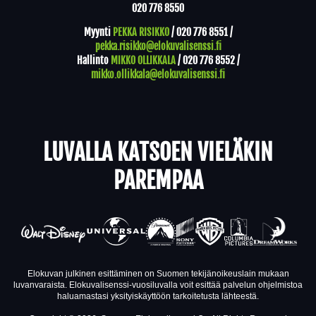
020 776 8550
Myynti
PEKKA RISIKKO
/
020 776 8551
/
pekka.risikko@elokuvalisenssi.fi
Hallinto
MIKKO OLLIKKALA
/
020 776 8552
/
mikko.ollikkala@elokuvalisenssi.fi
LUVALLA KATSOEN VIELÄKIN
PAREMPAA
Elokuvan julkinen esittäminen on Suomen tekijänoikeuslain mukaan
luvanvaraista. Elokuvalisenssi-vuosiluvalla voit esittää palvelun ohjelmistoa
haluamastasi yksityiskäyttöön tarkoitetusta lähteestä.