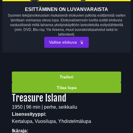
ESITTÄMINEN ON LUVANVARAISTA
Suomen tekijänoikeuslain mukaisesti elokuvien julkista esittämistä varten
tarvitaan voimassa oleva lupa. Elokuvalisenssin luvilla esität elokuvia
vastuullisesti miltä tahansa yksityiskäyttöön tarkoitetulta esityslähteeltä
(mm. DVD, Blu-ray, Yle Areena, muut suoratoistopalvelut sekä tv-
tallenteet).
Valitse elokuva
Traileri
Tilaa lupa
Treasure Island
1950 | 96 min | perhe, seikkailu
Lisenssityyppi:
Kertalupa, Vuosilupa, Yhdistelmälupa
Ikäraja: