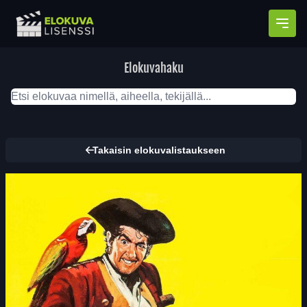
Avaa
Elokuvahaku
Takaisin elokuvalistaukseen