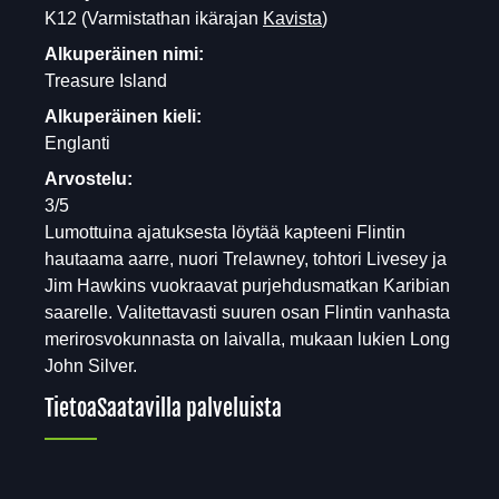
K12
(Varmistathan ikärajan
Kavista
)
Alkuperäinen nimi:
Treasure Island
Alkuperäinen kieli:
Englanti
Arvostelu:
3/5
Lumottuina ajatuksesta löytää kapteeni Flintin
hautaama aarre, nuori Trelawney, tohtori Livesey ja
Jim Hawkins vuokraavat purjehdusmatkan Karibian
saarelle. Valitettavasti suuren osan Flintin vanhasta
merirosvokunnasta on laivalla, mukaan lukien Long
John Silver.
Tietoa
Saatavilla palveluista