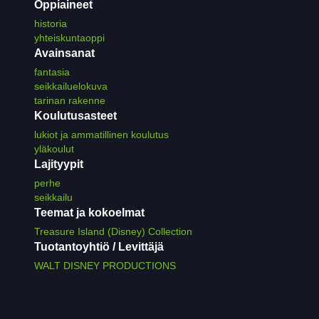
Oppiaineet
historia
yhteiskuntaoppi
Avainsanat
fantasia
seikkailuelokuva
tarinan rakenne
Koulutusasteet
lukiot ja ammatillinen koulutus
yläkoulut
Lajityypit
perhe
seikkailu
Teemat ja kokoelmat
Treasure Island (Disney) Collection
Tuotantoyhtiö / Levittäjä
WALT DISNEY PRODUCTIONS