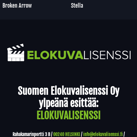
Broken Arrow
Stella
Yhteystiedot
Suomen Elokuvalisenssi Oy
ylpeänä esittää:
ELOKUVALISENSSI
Rahakamarinportti 3 B /
00240 HELSINKI
/
info@elokuvalisenssi.fi
/