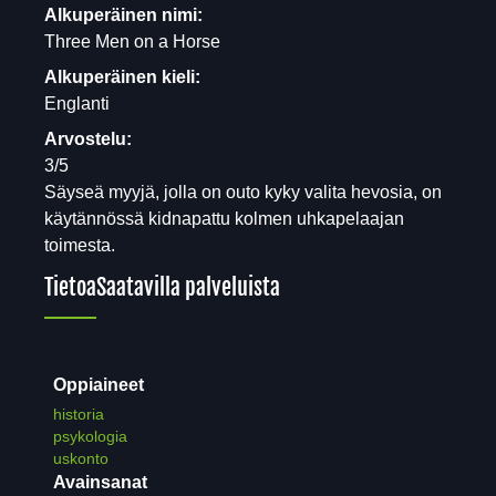
Alkuperäinen nimi:
Three Men on a Horse
Alkuperäinen kieli:
Englanti
Arvostelu:
3/5
Säyseä myyjä, jolla on outo kyky valita hevosia, on
käytännössä kidnapattu kolmen uhkapelaajan
toimesta.
Tietoa
Saatavilla palveluista
Oppiaineet
historia
psykologia
uskonto
Avainsanat