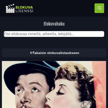
Avaa
Elokuvahaku
Takaisin elokuvalistaukseen