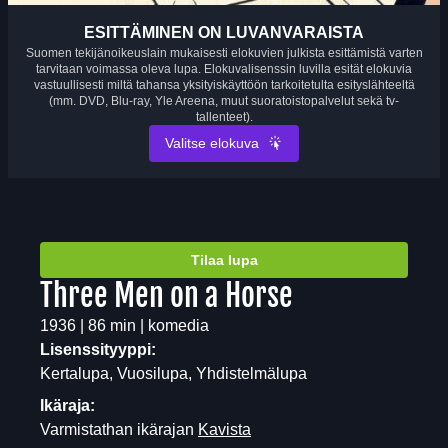
ESITTÄMINEN ON LUVANVARAISTA
Suomen tekijänoikeuslain mukaisesti elokuvien julkista esittämistä varten
tarvitaan voimassa oleva lupa. Elokuvalisenssin luvilla esität elokuvia
vastuullisesti miltä tahansa yksityiskäyttöön tarkoitetulta esityslähteeltä
(mm. DVD, Blu-ray, Yle Areena, muut suoratoistopalvelut sekä tv-
tallenteet).
Valitse elokuva
Tilaa lupa
Three Men on a Horse
1936 | 86 min | komedia
Lisenssityyppi:
Kertalupa, Vuosilupa, Yhdistelmälupa
Ikäraja:
Varmistathan ikärajan
Kavista