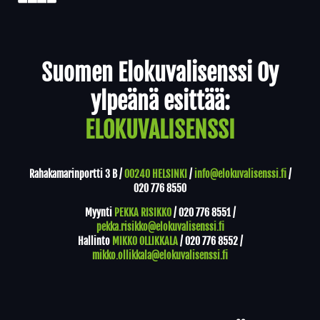
Yhteystiedot
Suomen Elokuvalisenssi Oy
ylpeänä esittää:
ELOKUVALISENSSI
Rahakamarinportti 3 B /
00240 HELSINKI
/
info@elokuvalisenssi.fi
/
020 776 8550
Myynti
PEKKA RISIKKO
/
020 776 8551
/
pekka.risikko@elokuvalisenssi.fi
Hallinto
MIKKO OLLIKKALA
/
020 776 8552
/
mikko.ollikkala@elokuvalisenssi.fi