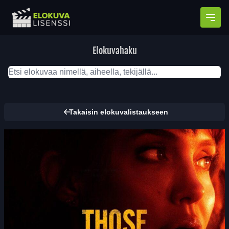
Avaa
Elokuvahaku
Takaisin elokuvalistaukseen