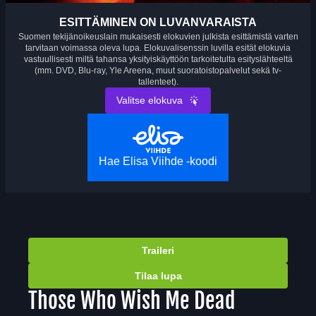
ESITTÄMINEN ON LUVANVARAISTA
Suomen tekijänoikeuslain mukaisesti elokuvien julkista esittämistä varten
tarvitaan voimassa oleva lupa. Elokuvalisenssin luvilla esität elokuvia
vastuullisesti miltä tahansa yksityiskäyttöön tarkoitetulta esityslähteeltä
(mm. DVD, Blu-ray, Yle Areena, muut suoratoistopalvelut sekä tv-
tallenteet).
Valitse elokuva
Hae Elisa Viihde -koodi
Traileri
Tilaa lupa
Those Who Wish Me Dead