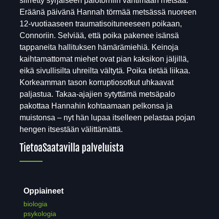
siirretty syrjäiseen palotorniin vahtimaan metsää.
Eräänä päivänä Hannah törmää metsässä nuoreen
12-vuotiaaseen traumatisoituneeseen poikaan,
Connoriin. Selviää, että poika pakenee isänsä
tappaneita hallituksen hämärämiehiä. Keinoja
kaihtamattomat miehet ovat pian kaksikon jäljillä,
eikä sivullisilta uhreilta vältytä. Poika tietää liikaa.
Korkeamman tason korruptiosotkut uhkaavat
paljastua. Takaa-ajajien sytyttämä metsäpalo
pakottaa Hannahin kohtaamaan pelkonsa ja
muistonsa – nyt hän lupaa itselleen pelastaa pojan
hengen itsestään välittämättä.
Tietoa
Saatavilla palveluista
Oppiaineet
biologia
psykologia