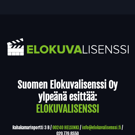
Yhteystiedot
Suomen Elokuvalisenssi Oy
ylpeänä esittää:
ELOKUVALISENSSI
Rahakamarinportti 3 B /
00240 HELSINKI
/
info@elokuvalisenssi.fi
/
020 776 8550