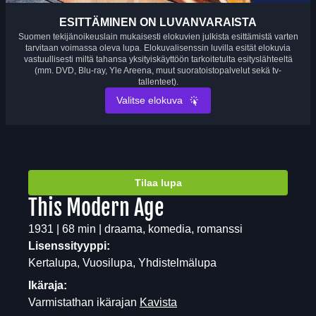
ESITTÄMINEN ON LUVANVARAISTA
Suomen tekijänoikeuslain mukaisesti elokuvien julkista esittämistä varten
tarvitaan voimassa oleva lupa. Elokuvalisenssin luvilla esität elokuvia
vastuullisesti miltä tahansa yksityiskäyttöön tarkoitetulta esityslähteeltä
(mm. DVD, Blu-ray, Yle Areena, muut suoratoistopalvelut sekä tv-
tallenteet).
Valitse elokuva
Tilaa lupa
This Modern Age
1931 | 68 min | draama, komedia, romanssi
Lisenssityyppi:
Kertalupa, Vuosilupa, Yhdistelmälupa
Ikäraja:
Varmistathan ikärajan
Kavista