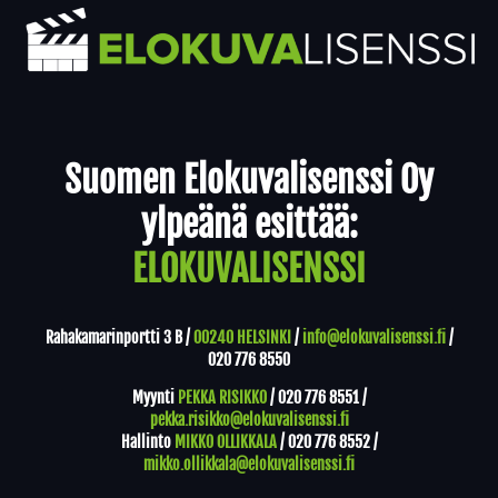
Yhteystiedot
Suomen Elokuvalisenssi Oy
ylpeänä esittää:
ELOKUVALISENSSI
Rahakamarinportti 3 B /
00240 HELSINKI
/
info@elokuvalisenssi.fi
/
020 776 8550
Myynti
PEKKA RISIKKO
/
020 776 8551
/
pekka.risikko@elokuvalisenssi.fi
Hallinto
MIKKO OLLIKKALA
/
020 776 8552
/
mikko.ollikkala@elokuvalisenssi.fi