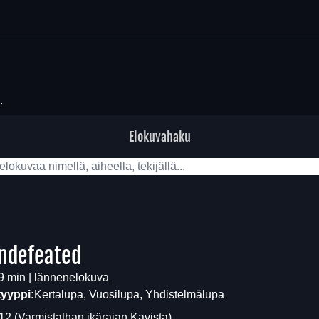
Elokuvahaku
ndefeated
9 min | lännenelokuva
tyyppi:
Kertalupa, Vuosilupa, Yhdistelmälupa
12
(Varmistathan ikärajan
Kavista
)