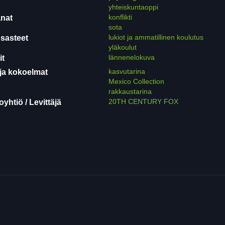
yhteiskuntaoppi
konflikti
nat
sota
lukiot ja ammatillinen koulutus
sasteet
yläkoulut
lännenelokuva
it
kasvutarina
ja kokoelmat
Mexico Collection
rakkaustarina
20TH CENTURY FOX
yhtiö / Levittäjä