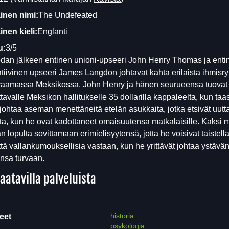
inen nimi:
The Undefeated
nen kieli:
Englanti
u:
3/5
odan jälkeen entinen unioni-upseeri John Henry Thomas ja enti
tiivinen upseeri James Langdon johtavat kahta erilaista ihmis
ivaamassa Meksikossa. John Henry ja hänen seurueensa tuovat
tavalle Meksikon hallitukselle 35 dollarilla kappaleelta, kun taa
ohtaa aseman menettäneitä etelän asukkaita, jotka etsivät uut
a, kun he ovat kadottaneet omaisuutensa matkalaisille. Kaksi 
n lopulta sovittamaan erimielisyytensä, jotta he voisivat taistell
että vallankumouksellisia vastaan, kun he yrittävät johtaa ystävä
nsa turvaan.
aatavilla palveluista
historia
eet
psykologia