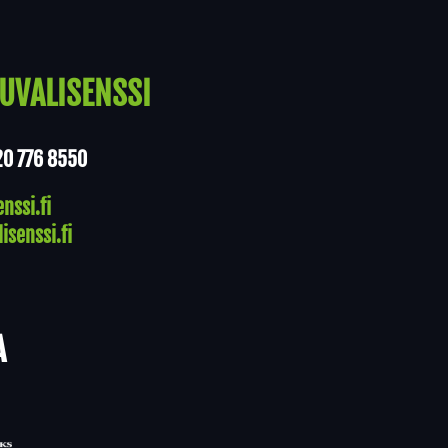
UVALISENSSI
20 776 8550
nssi.fi
isenssi.fi
A