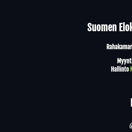
Yhteystiedot
Suomen Elok
Rahakamari
Myynt
Hallinto