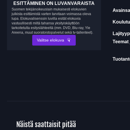
ESITTÄMINEN ON LUVANVARAISTA
Suomen tekijänoikeuslain mukaisesti elokuvien
Avainsa
julkista esittämistä varten tarvitaan voimassa oleva
lupa. Elokuvalisenssin luvilla esität elokuvia
Koulutu
vastuullisesti miltä tahansa yksityiskäyttöön
tarkoitetulta esityslähteeltä (mm. DVD, Blu-ray, Yle
Areena, muut suoratoistopalvelut sekä tv-tallenteet).
Lajityyp
Valitse elokuva
Teemat 
Tuotanto
Näistä saattaisit pitää