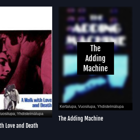
The
Adding
Machine
Kertalupa, Vuosilupa, Yhdistelmälupa
uosilupa, Yhdistelmälupa
K
The Adding Machine
h Love and Death
M