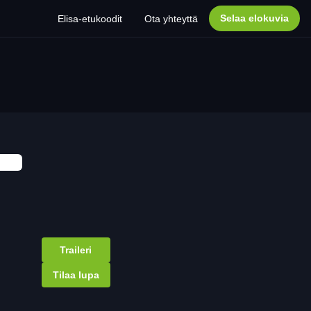
Selaa elokuvia
Elisa-etukoodit
Ota yhteyttä
Traileri
Tilaa lupa