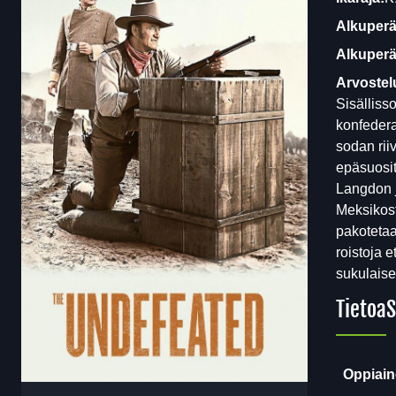
Alkuperä
Alkuperäi
Arvostel
Sisälliss
konfedera
sodan ri
epäsuosit
Langdon j
Meksikost
pakotetaa
roistoja 
sukulaise
Tietoa
S
Oppiain