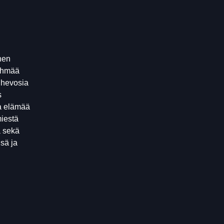
nen
ryhmää
 hevosia
s
ta elämää
miestä
a sekä
nsä ja