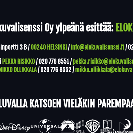
uvalisenssi Oy ylpeänä esittää:
ELOK
nportti 3 B /
00240 HELSINKI
/
info@elokuvalisenssi.fi
/
0
i
PEKKA RISIKKO
/
020 776 8551
/
pekka.risikko@elokuvalise
MIKKO OLLIKKALA
/
020 776 8552
/
mikko.ollikkala@elokuval
LUVALLA KATSOEN VIELÄKIN PAREMPA