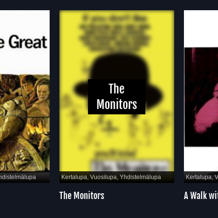
The
Monitors
distelmälupa
Kertalupa, Vuosilupa, Yhdistelmälupa
Kertalupa, V
The Monitors
A Walk wit