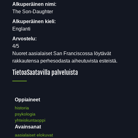
Alkuperäinen nimi:
The Son-Daughter
Alkuperäinen kieli:
Englanti
Arvostelu:
4/5
Nuoret aasialaiset San Franciscossa löytävät
rakkautensa perhesodasta aiheutuvista esteistä.
Tietoa
Saatavilla palveluista
Oppiaineet
historia
psykologia
yhteiskuntaoppi
Avainsanat
aasialaiset elokuvat