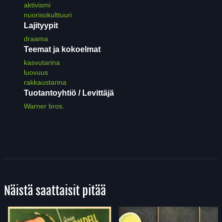
aktivismi
nuorisokulttuuri
Lajityypit
draama
Teemat ja kokoelmat
kasvutarina
luovuus
rakkaustarina
Tuotantoyhtiö / Levittäjä
Warner bros.
Näistä saattaisit pitää