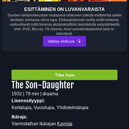
ESITTÄMINEN ON LUVANVARAISTA
Suomen tekijänoikeuslain mukaisesti elokuvien julkista esittämistä varten
tarvitaan voimassa oleva lupa. Elokuvalisenssin luvilla esität elokuvia
vastuullisesti miltä tahansa yksityiskäyttöön tarkoitetulta esityslähteeltä
(mm. DVD, Blu-ray, Yle Areena, muut suoratoistopalvelut sekä tv-
tallenteet).
Valitse elokuva
Tilaa lupa
The Son-Daughter
1932 | 79 min | draama
Lisenssityyppi:
Kertalupa, Vuosilupa, Yhdistelmälupa
Ikäraja:
Varmistathan ikärajan
Kavista