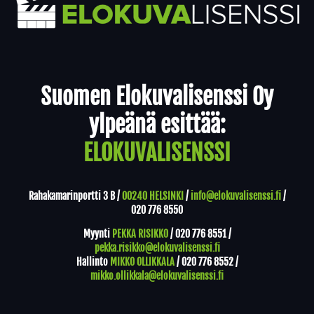
Yhteystiedot
Suomen Elokuvalisenssi Oy
ylpeänä esittää:
ELOKUVALISENSSI
Rahakamarinportti 3 B /
00240 HELSINKI
/
info@elokuvalisenssi.fi
/
020 776 8550
Myynti
PEKKA RISIKKO
/
020 776 8551
/
pekka.risikko@elokuvalisenssi.fi
Hallinto
MIKKO OLLIKKALA
/
020 776 8552
/
mikko.ollikkala@elokuvalisenssi.fi