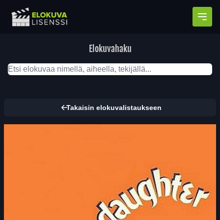
Avaa
Elokuvahaku
Takaisin elokuvalistaukseen