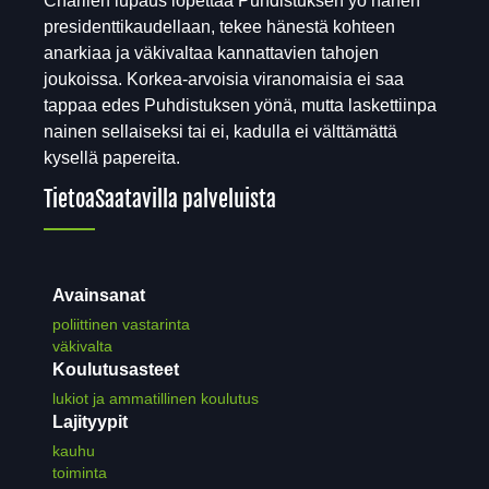
Charlien lupaus lopettaa Puhdistuksen yö hänen
presidenttikaudellaan, tekee hänestä kohteen
anarkiaa ja väkivaltaa kannattavien tahojen
joukoissa. Korkea-arvoisia viranomaisia ei saa
tappaa edes Puhdistuksen yönä, mutta laskettiinpa
nainen sellaiseksi tai ei, kadulla ei välttämättä
kysellä papereita.
Tietoa
Saatavilla palveluista
Avainsanat
poliittinen vastarinta
väkivalta
Koulutusasteet
lukiot ja ammatillinen koulutus
Lajityypit
kauhu
toiminta