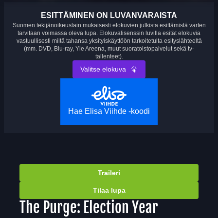
ESITTÄMINEN ON LUVANVARAISTA
Suomen tekijänoikeuslain mukaisesti elokuvien julkista esittämistä varten
tarvitaan voimassa oleva lupa. Elokuvalisenssin luvilla esität elokuvia
vastuullisesti miltä tahansa yksityiskäyttöön tarkoitetulta esityslähteeltä
(mm. DVD, Blu-ray, Yle Areena, muut suoratoistopalvelut sekä tv-
tallenteet).
Valitse elokuva
Hae Elisa Viihde -koodi
Traileri
Tilaa lupa
The Purge: Election Year