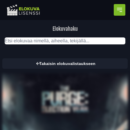
Avaa
Elokuvahaku
Takaisin elokuvalistaukseen