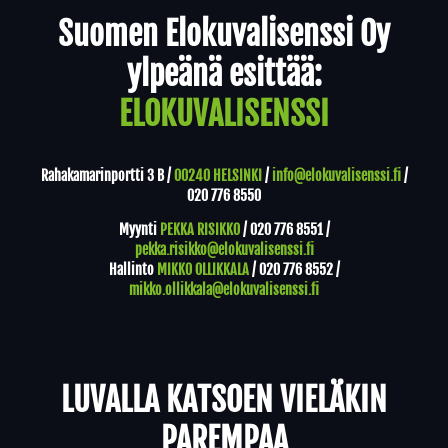
Suomen Elokuvalisenssi Oy
ylpeänä esittää:
ELOKUVALISENSSI
Rahakamarinportti 3 B /
00240 HELSINKI
/
info@elokuvalisenssi.fi
/
020 776 8550
Myynti
PEKKA RISIKKO
/
020 776 8551
/
pekka.risikko@elokuvalisenssi.fi
Hallinto
MIKKO OLLIKKALA
/
020 776 8552
/
mikko.ollikkala@elokuvalisenssi.fi
LUVALLA KATSOEN VIELÄKIN
PAREMPAA