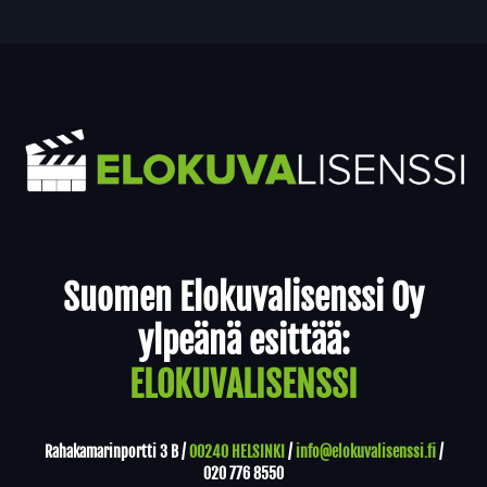
Yhteystiedot
Suomen Elokuvalisenssi Oy
ylpeänä esittää:
ELOKUVALISENSSI
Rahakamarinportti 3 B /
00240 HELSINKI
/
info@elokuvalisenssi.fi
/
020 776 8550