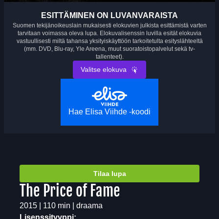
ESITTÄMINEN ON LUVANVARAISTA
Suomen tekijänoikeuslain mukaisesti elokuvien julkista esittämistä varten
tarvitaan voimassa oleva lupa. Elokuvalisenssin luvilla esität elokuvia
vastuullisesti miltä tahansa yksityiskäyttöön tarkoitetulta esityslähteeltä
(mm. DVD, Blu-ray, Yle Areena, muut suoratoistopalvelut sekä tv-
tallenteet).
Valitse elokuva
Hae Elisa Viihde -koodi
Tilaa lupa
The Price of Fame
2015 | 110 min | draama
Lisenssityyppi: