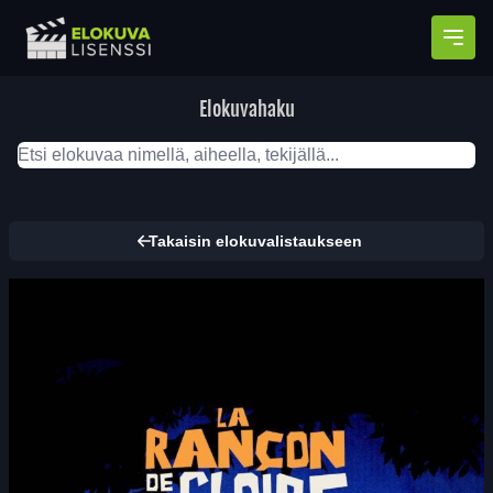
Avaa
Elokuvahaku
Takaisin elokuvalistaukseen