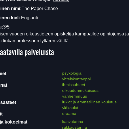
inen nimi:
The Paper Chase
nen kieli:
Englanti
u:
3/5
en vuoden oikeustieteen opiskelija kamppailee opintojensa ja
tiukan professorin tyttären välillä.
aatavilla palveluista
psykologia
eet
yhteiskuntaoppi
ihmissuhteet
nat
oikeudenmukaisuus
vanhemmuus
lukiot ja ammatillinen koulutus
sasteet
yläkoulut
draama
it
kasvutarina
ja kokoelmat
rakkaustarina