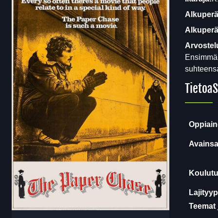
Alkuperä
Alkuperäi
Arvostel
Ensimmäis
suhteensa 
Tietoa
S
Oppiain
Avainsa
Koulutu
Lajityyp
Teemat 