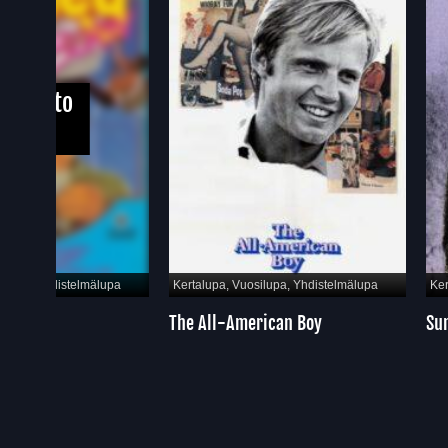
älupa
Kertalupa, Vuosilupa, Yhdistelmälupa
Kertalupa, Vuosilupa
The All-American Boy
Summer Wishes,