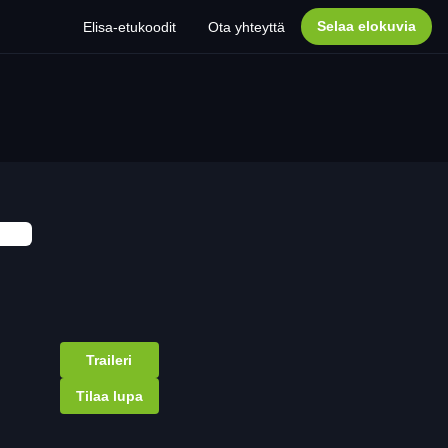
Selaa elokuvia
Elisa-etukoodit
Ota yhteyttä
Traileri
Tilaa lupa