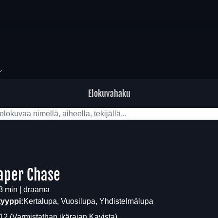
Elokuvahaku
aper Chase
3 min | draama
tyyppi:
Kertalupa, Vuosilupa, Yhdistelmälupa
12
(Varmistathan ikärajan
Kavista
)