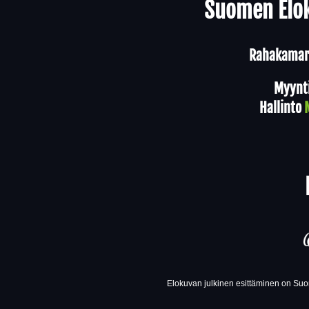
Suomen Elok
Rahakamari
Myynt
Hallinto
Elokuvan julkinen esittäminen on Suom