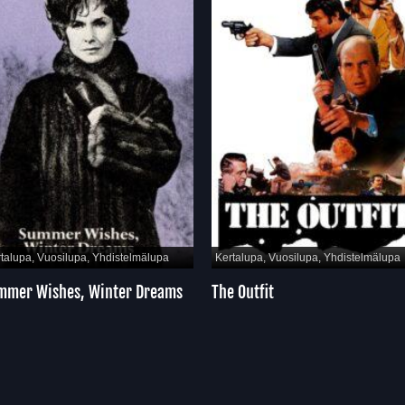
, Yhdistelmälupa
Kertalupa, Vuosilupa, Yhdistelmälupa
Kertalup
 Winter Dreams
The Outfit
The Alp