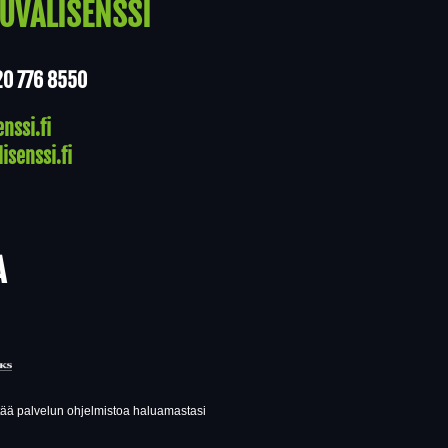
UVALISENSSI
20 776 8550
nssi.fi
isenssi.fi
A
ttää palvelun ohjelmistoa haluamastasi