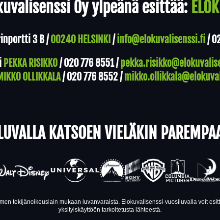
uvalisenssi Oy ylpeänä esittää:
ELOK
nportti 3 B /
00240 HELSINKI
/
info@elokuvalisenssi.fi
/
0
i
PEKKA RISIKKO
/
020 776 8551
/
pekka.risikko@elokuvalise
MIKKO OLLIKKALA
/
020 776 8552
/
mikko.ollikkala@elokuval
LUVALLA KATSOEN VIELÄKIN PAREMPA
en tekijänoikeuslain mukaan luvanvaraista. Elokuvalisenssi-vuosiluvalla voit esi
yksityiskäyttöön tarkoitetusta lähteestä.