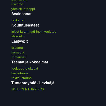
uskonto
yhteiskuntaoppi
Avainsanat
rakkaus
Koulutusasteet
lukiot ja ammatillinen koulutus
yläkoulut
Lajityypit
draama
komedia
romanssi
Teemat ja kokoelmat
feelgood-elokuvat
kasvutarina
rakkaustarina
Tuotantoyhtiö / Levittäjä
20TH CENTURY FOX