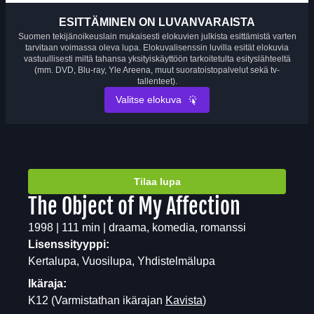
ESITTÄMINEN ON LUVANVARAISTA
Suomen tekijänoikeuslain mukaisesti elokuvien julkista esittämistä varten
tarvitaan voimassa oleva lupa. Elokuvalisenssin luvilla esität elokuvia
vastuullisesti miltä tahansa yksityiskäyttöön tarkoitetulta esityslähteeltä
(mm. DVD, Blu-ray, Yle Areena, muut suoratoistopalvelut sekä tv-
tallenteet).
Valitse elokuva
Tilaa lupa
The Object of My Affection
1998 | 111 min | draama, komedia, romanssi
Lisenssityyppi:
Kertalupa, Vuosilupa, Yhdistelmälupa
Ikäraja:
K12
(Varmistathan ikärajan
Kavista
)