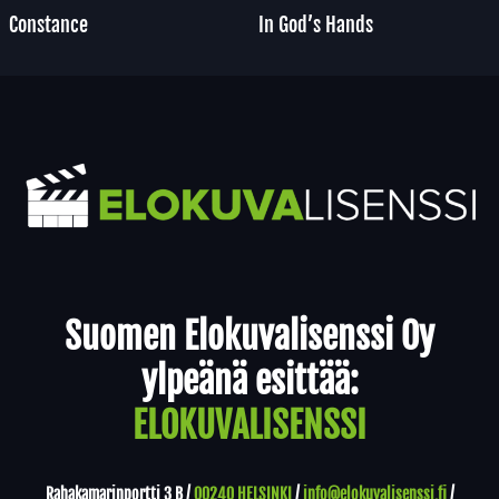
Constance
In God’s Hands
Yhteystiedot
Suomen Elokuvalisenssi Oy
ylpeänä esittää:
ELOKUVALISENSSI
Rahakamarinportti 3 B /
00240 HELSINKI
/
info@elokuvalisenssi.fi
/