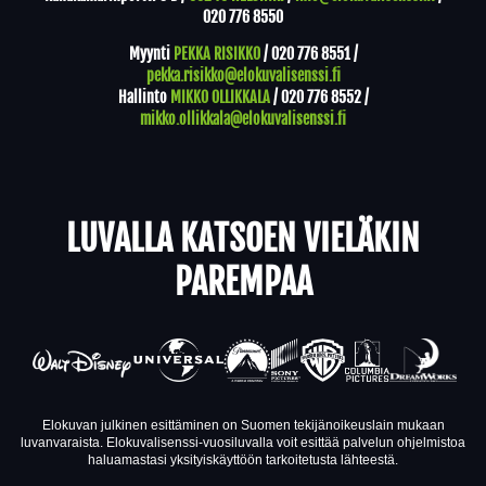
020 776 8550
Myynti
PEKKA RISIKKO
/
020 776 8551
/
pekka.risikko@elokuvalisenssi.fi
Hallinto
MIKKO OLLIKKALA
/
020 776 8552
/
mikko.ollikkala@elokuvalisenssi.fi
LUVALLA KATSOEN VIELÄKIN
PAREMPAA
Elokuvan julkinen esittäminen on Suomen tekijänoikeuslain mukaan
luvanvaraista. Elokuvalisenssi-vuosiluvalla voit esittää palvelun ohjelmistoa
haluamastasi yksityiskäyttöön tarkoitetusta lähteestä.