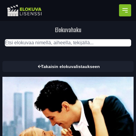
Avaa
Elokuvahaku
Takaisin elokuvalistaukseen