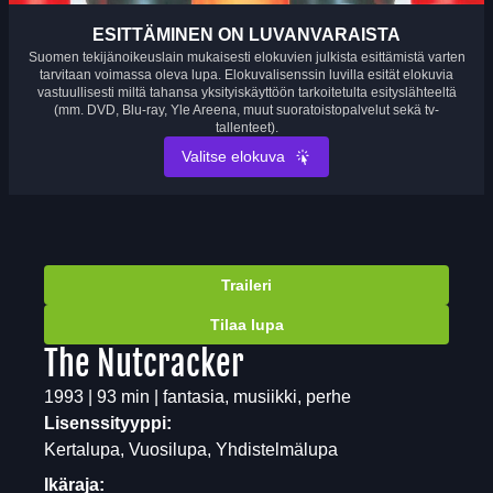
ESITTÄMINEN ON LUVANVARAISTA
Suomen tekijänoikeuslain mukaisesti elokuvien julkista esittämistä varten
tarvitaan voimassa oleva lupa. Elokuvalisenssin luvilla esität elokuvia
vastuullisesti miltä tahansa yksityiskäyttöön tarkoitetulta esityslähteeltä
(mm. DVD, Blu-ray, Yle Areena, muut suoratoistopalvelut sekä tv-
tallenteet).
Valitse elokuva
Traileri
Tilaa lupa
The Nutcracker
1993 | 93 min | fantasia, musiikki, perhe
Lisenssityyppi:
Kertalupa, Vuosilupa, Yhdistelmälupa
Ikäraja: