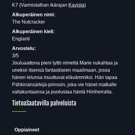
K7
(Varmistathan ikärajan
Kavista
)
Alkuperäinen nimi:
The Nutcracker
Alkuperäinen kieli:
Englanti
Arvostelu:
3/5
Jouluaattona pieni tyttö nimeltä Marie nukahtaa ja
uneksii itsensä fantastiseen maailmaan, jossa
hänen lelunsa muuttuvat elävämmiksi. Hän tapaa
Pähkinänsärkijä-prinssin, joka vie hänet matkalle
valtakuntaansa ja puolustaa häntä Hiiriherralta.
Tietoa
Saatavilla palveluista
Oppiaineet