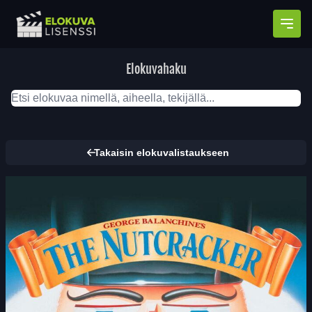
Avaa
Elokuvahaku
Takaisin elokuvalistaukseen