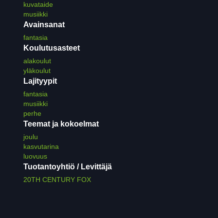
kuvataide
musiikki
Avainsanat
fantasia
Koulutusasteet
alakoulut
yläkoulut
Lajityypit
fantasia
musiikki
perhe
Teemat ja kokoelmat
joulu
kasvutarina
luovuus
Tuotantoyhtiö / Levittäjä
20TH CENTURY FOX