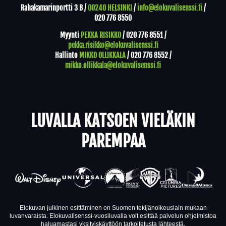
Rahakamarinportti 3 B /
00240 HELSINKI
/
info@elokuvalisenssi.fi
/
020 776 8550
Myynti
PEKKA RISIKKO
/
020 776 8551
/
pekka.risikko@elokuvalisenssi.fi
Hallinto
MIKKO OLLIKKALA
/
020 776 8552
/
mikko.ollikkala@elokuvalisenssi.fi
LUVALLA KATSOEN VIELÄKIN
PAREMPAA
Elokuvan julkinen esittäminen on Suomen tekijänoikeuslain mukaan
luvanvaraista. Elokuvalisenssi-vuosiluvalla voit esittää palvelun ohjelmistoa
haluamastasi yksityiskäyttöön tarkoitetusta lähteestä.