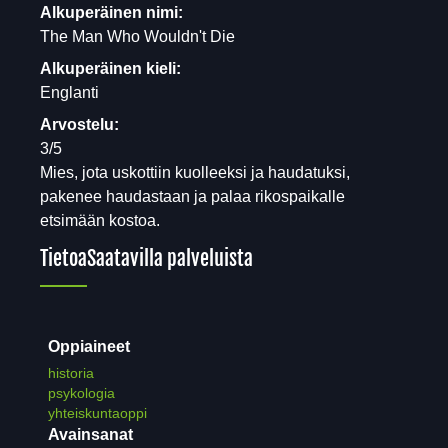
Alkuperäinen nimi:
The Man Who Wouldn't Die
Alkuperäinen kieli:
Englanti
Arvostelu:
3/5
Mies, jota uskottiin kuolleeksi ja haudatuksi,
pakenee haudastaan ja palaa rikospaikalle
etsimään kostoa.
Tietoa
Saatavilla palveluista
Oppiaineet
historia
psykologia
yhteiskuntaoppi
Avainsanat