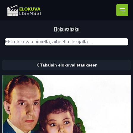
Avaa
Elokuvahaku
Takaisin elokuvalistaukseen