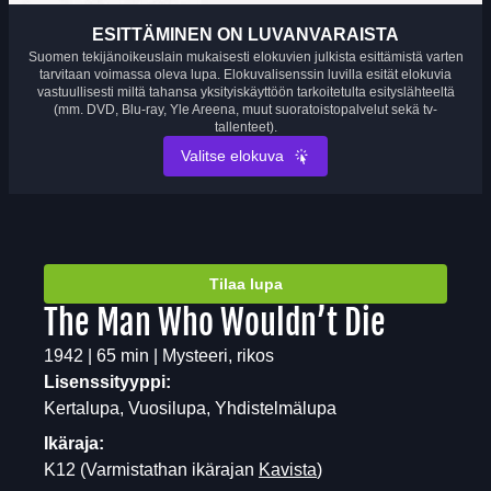
ESITTÄMINEN ON LUVANVARAISTA
Suomen tekijänoikeuslain mukaisesti elokuvien julkista esittämistä varten
tarvitaan voimassa oleva lupa. Elokuvalisenssin luvilla esität elokuvia
vastuullisesti miltä tahansa yksityiskäyttöön tarkoitetulta esityslähteeltä
(mm. DVD, Blu-ray, Yle Areena, muut suoratoistopalvelut sekä tv-
tallenteet).
Valitse elokuva
Tilaa lupa
The Man Who Wouldn’t Die
1942 | 65 min | Mysteeri, rikos
Lisenssityyppi:
Kertalupa, Vuosilupa, Yhdistelmälupa
Ikäraja:
K12
(Varmistathan ikärajan
Kavista
)