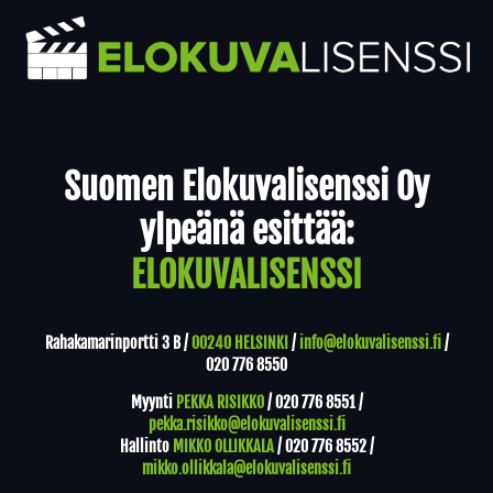
Yhteystiedot
Suomen Elokuvalisenssi Oy
ylpeänä esittää:
ELOKUVALISENSSI
Rahakamarinportti 3 B /
00240 HELSINKI
/
info@elokuvalisenssi.fi
/
020 776 8550
Myynti
PEKKA RISIKKO
/
020 776 8551
/
pekka.risikko@elokuvalisenssi.fi
Hallinto
MIKKO OLLIKKALA
/
020 776 8552
/
mikko.ollikkala@elokuvalisenssi.fi