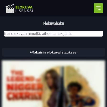
Avaa
Elokuvahaku
Takaisin elokuvalistaukseen