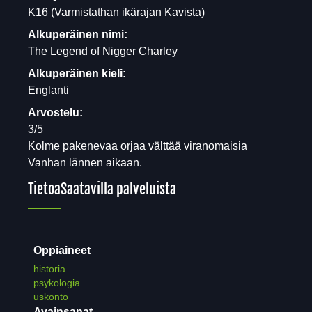
K16
(Varmistathan ikärajan
Kavista
)
Alkuperäinen nimi:
The Legend of Nigger Charley
Alkuperäinen kieli:
Englanti
Arvostelu:
3/5
Kolme pakenevaa orjaa välttää viranomaisia
Vanhan lännen aikaan.
Tietoa
Saatavilla palveluista
Oppiaineet
historia
psykologia
uskonto
Avainsanat