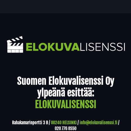
Yhteystiedot
Suomen Elokuvalisenssi Oy
ylpeänä esittää:
ELOKUVALISENSSI
Rahakamarinportti 3 B /
00240 HELSINKI
/
info@elokuvalisenssi.fi
/
020 776 8550