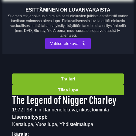
ESITTÄMINEN ON LUVANVARAISTA
Suomen tekijänoikeuslain mukaisesti elokuvien julkista esittämistä varten
tarvitaan voimassa oleva lupa. Elokuvalisenssin luvilla esität elokuvia
vastuullisesti miltä tahansa yksityiskäyttöön tarkoitetulta esityslähteeltä
(mm. DVD, Blu-ray, Yle Areena, muut suoratoistopalvelut sekä tv-
tallenteet).
Valitse elokuva
Traileri
Tilaa lupa
The Legend of Nigger Charley
1972 | 98 min | lännenelokuva, rikos, toiminta
Lisenssityyppi:
Kertalupa, Vuosilupa, Yhdistelmälupa
Ikäraja: