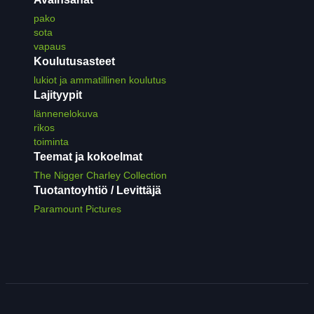
pako
sota
vapaus
Koulutusasteet
lukiot ja ammatillinen koulutus
Lajityypit
lännenelokuva
rikos
toiminta
Teemat ja kokoelmat
The Nigger Charley Collection
Tuotantoyhtiö / Levittäjä
Paramount Pictures