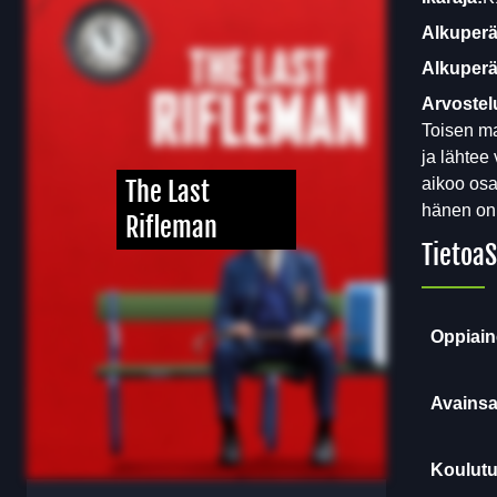
Alkuperä
Alkuperäi
Arvostel
Toisen ma
ja lähtee
aikoo osa
The Last
hänen on
Rifleman
Tietoa
S
Oppiain
Avainsa
Koulutu