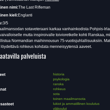
inen nimi:
The Last Rifleman
nen kieli:
Englanti
u:
3/5
ailmansodan sotaveteraani karkaa vanhainkodista Pohjois-Irl
 vaivalloiselle mutta inspiroivalle toivioretkelle kohti Ranskaa, 
llistua Normandian maihinnousun 75-vuotisjuhlallisuuksiin. Mat
 löydettävä rohkeus kohdata menneisyytensä aaveet.
aatavilla palveluista
historia
eet
psykologia
ranska
rohkeus
nat
sota
toinen maailmansota
lukiot ja ammatillinen koulutus
sasteet
yläkoulut