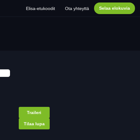
Selaa elokuvia
Elisa-etukoodit
Ota yhteyttä
Traileri
Tilaa lupa