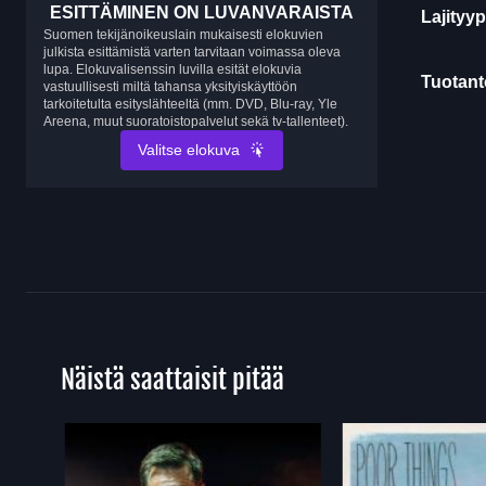
ESITTÄMINEN ON LUVANVARAISTA
Lajityyp
Suomen tekijänoikeuslain mukaisesti elokuvien
julkista esittämistä varten tarvitaan voimassa oleva
lupa. Elokuvalisenssin luvilla esität elokuvia
Tuotanto
vastuullisesti miltä tahansa yksityiskäyttöön
tarkoitetulta esityslähteeltä (mm. DVD, Blu-ray, Yle
Areena, muut suoratoistopalvelut sekä tv-tallenteet).
Valitse elokuva
Näistä saattaisit pitää