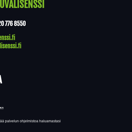
UVALISENSSI
20 776 8550
nssi.fi
isenssi.fi
A
ttää palvelun ohjelmistoa haluamastasi