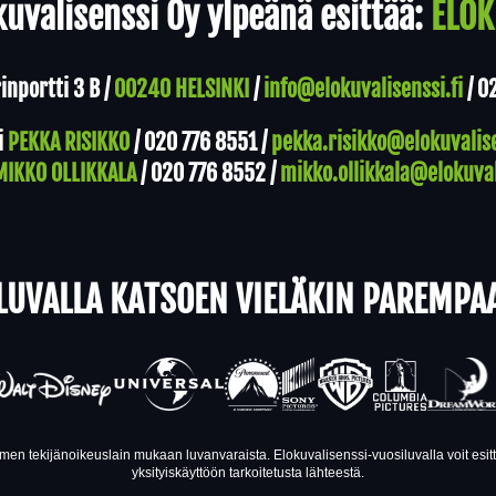
uvalisenssi Oy ylpeänä esittää:
ELOK
nportti 3 B /
00240 HELSINKI
/
info@elokuvalisenssi.fi
/
0
i
PEKKA RISIKKO
/
020 776 8551
/
pekka.risikko@elokuvalise
MIKKO OLLIKKALA
/
020 776 8552
/
mikko.ollikkala@elokuval
LUVALLA KATSOEN VIELÄKIN PAREMPA
en tekijänoikeuslain mukaan luvanvaraista. Elokuvalisenssi-vuosiluvalla voit esi
yksityiskäyttöön tarkoitetusta lähteestä.