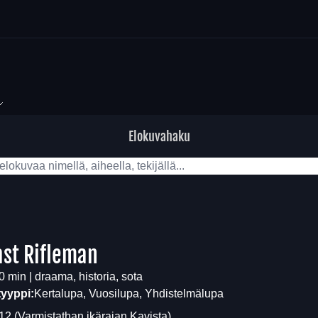
Elokuvahaku
ast Rifleman
0 min | draama, historia, sota
tyyppi:
Kertalupa, Vuosilupa, Yhdistelmälupa
12
(Varmistathan ikärajan
Kavista
)