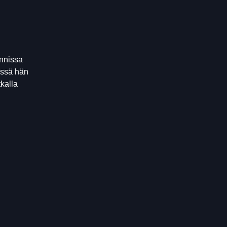
annissa
missä hän
kalla