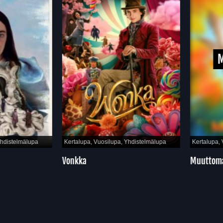
M
hdistelmälupa
Kertalupa, Vuosilupa, Yhdistelmälupa
Kertalupa, 
Vonkka
Muuttoma